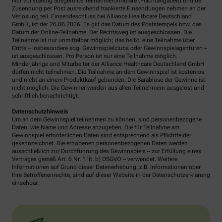
Nur vollständig ausgefüllte Teilnahmeformulare (Pflichtangaben) und bei
Zusendung per Post ausreichend frankierte Einsendungen nehmen an der
Verlosung teil. Einsendeschluss bei Alliance Healthcare Deutschland
GmbH, ist der 26.06.2026. Es gilt das Datum des Poststempels bzw. das
Datum der Online-Teilnahme. Der Rechtsweg ist ausgeschlossen. Die
Teilnahme ist nur unmittelbar möglich; das heißt, eine Teilnahme über
Dritte – insbesondere sog. Gewinnspielclubs oder Gewinnspielagenturen –
ist ausgeschlossen. Pro Person ist nur eine Teilnahme möglich.
Minderjährige und Mitarbeiter der Alliance Healthcare Deutschland GmbH
dürfen nicht teilnehmen. Die Teilnahme an dem Gewinnspiel ist kostenlos
und nicht an einem Produktkauf gebunden. Die Barablöse der Gewinne ist
nicht möglich. Die Gewinner werden aus allen Teilnehmern ausgelost und
schriftlich benachrichtigt.
Datenschutzhinweis
Um an dem Gewinnspiel teilnehmen zu können, sind personenbezogene
Daten, wie Name und Adresse anzugeben. Die für Teilnahme am
Gewinnspiel erforderlichen Daten sind entsprechend als Pflichtfelder
gekennzeichnet. Die erhobenen personenbezogenen Daten werden
ausschließlich zur Durchführung des Gewinnspiels – zur Erfüllung eines
Vertrages gemäß Art. 6 Nr. 1 lit. b) DSGVO – verwendet. Weitere
Informationen auf Grund dieser Datenerhebung, z.B. Informationen über
Ihre Betroffenenrechte, sind auf dieser Website in der Datenschutzerklärung
einsehbar.