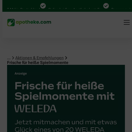
 Mal in Deutschland
Online bei Ihrer Apotheke bestellen
Bequem zwischen A
...
Aktionen & Empfehlungen
Frische für heiße Spielmomente