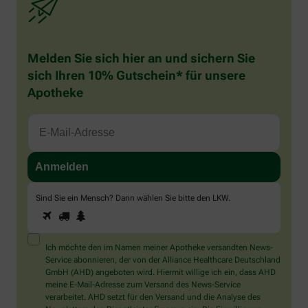
Melden Sie sich hier an und sichern Sie
sich Ihren 10% Gutschein* für unsere
Apotheke
Sind Sie ein Mensch? Dann wählen Sie bitte
den LKW
.
1
2
3
Sind
Sie
ein
Mensch?
Ich möchte den im Namen meiner Apotheke versandten News-
Dann
Service abonnieren, der von der Alliance Healthcare Deutschland
wählen
GmbH (AHD) angeboten wird. Hiermit willige ich ein, dass AHD
Sie
meine E-Mail-Adresse zum Versand des News-Service
bitte
verarbeitet. AHD setzt für den Versand und die Analyse des