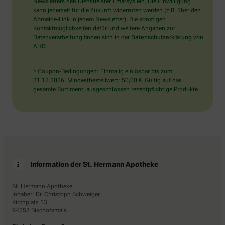
den
Newsletters den Dienstleister Emarsys ein. Die Einwilligung
LKW.
kann jederzeit für die Zukunft widerrufen werden (z.B. über den
Abmelde-Link in jedem Newsletter). Die sonstigen
Kontaktmöglichkeiten dafür und weitere Angaben zur
Datenverarbeitung finden sich in der
Datenschutzerklärung
von
AHD.
* Coupon-Bedingungen: Einmalig einlösbar bis zum
31.12.2026. Mindestbestellwert: 50,00 €. Gültig auf das
gesamte Sortiment, ausgeschlossen rezeptpflichtige Produkte.
Information der St. Hermann Apotheke
St. Hermann Apotheke
Inhaber: Dr. Christoph Schweiger
Kirchplatz 13
94253 Bischofsmais