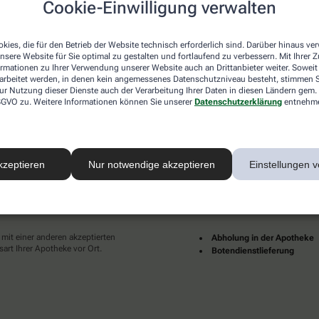
Cookie-Einwilligung verwalten
desweit mehrere tausend lokale Apotheken. Diese starke
und Dienstleistungen immer für Sie da.
kies, die für den Betrieb der Website technisch erforderlich sind. Darüber hinaus v
en zu Ihnen als Patientinnen und Patienten sind für uns
nsere Website für Sie optimal zu gestalten und fortlaufend zu verbessern. Mit Ihrer
pruch an eine individuelle, hochwertige und digitale
ormationen zu Ihrer Verwendung unserer Website auch an Drittanbieter weiter. Soweit
ünder und erfüllter leben.
rarbeitet werden, in denen kein angemessenes Datenschutzniveau besteht, stimmen Si
ur Nutzung dieser Dienste auch der Verarbeitung Ihrer Daten in diesen Ländern gem. 
Ihrer Nähe finden Sie hier:
 DSGVO zu. Weitere Informationen können Sie unserer
Datenschutzerklärung
entnehm
kzeptieren
Nur notwendige akzeptieren
Einstellungen v
ahlarten
Lieferarten
 mit einer anderen akzeptierten
Abholung in der Apotheke
art Ihrer Apotheke vor Ort.
Botendienstlieferung