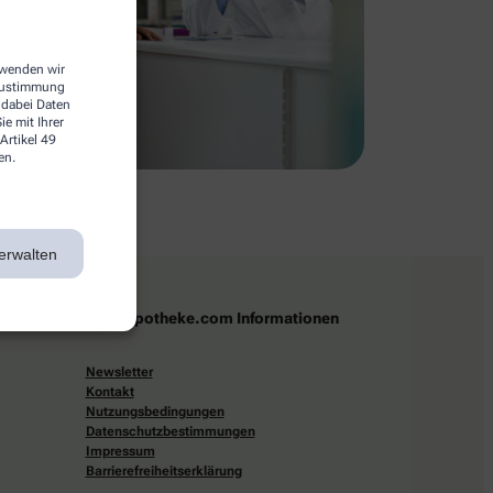
erwenden wir
 Zustimmung
 dabei Daten
e mit Ihrer
Artikel 49
en.
erwalten
apotheke.com Informationen
Newsletter
Kontakt
Nutzungsbedingungen
Datenschutzbestimmungen
Impressum
Barrierefreiheitserklärung