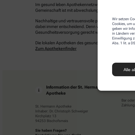
Im gesund leben Apothekennetzwerk befinden sich bun
Gemeinschaft ist mit abwechslungsreichen Angeboten 
Wir setzen Coo
Nachhaltige und vertrauensvolle persönliche Beziehung
Cookies, um u
dabei immer entscheidend. Denn wir möchten Ihrem Ans
geben wir Inf
Gesundheitsversorgung gerecht werden – damit Sie ges
in Ländern ve
Einwilligung z
Die lokalen Apotheken des gesund leben Netzwerkes in 
Abs. 1 lit. a
Zum Apothekenfinder
Alle a
Information der St. Hermann
Z
Apotheke
Bar oder
Zahlungs
St. Hermann Apotheke
Inhaber: Dr. Christoph Schweiger
Kirchplatz 13
94253 Bischofsmais
Sie haben Fragen?