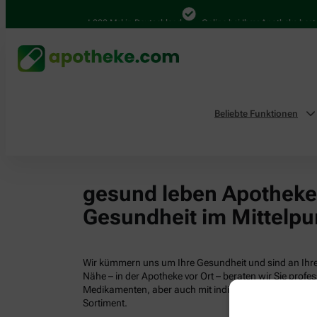
4.000 Mal in Deutschland
Online bei Ihrer Apotheke bestel
Beliebte Funktionen
gesund leben Apotheken
Gesundheit im Mittelpu
Wir kümmern uns um Ihre Gesundheit und sind an Ihrer
Nähe – in der Apotheke vor Ort – beraten wir Sie profess
Medikamenten, aber auch mit individuellen Gesundhei
Sortiment.