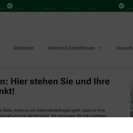
len
Bequem zwischen Abholung und Botendienst wählen
4.000
Onlineshop
Aktionen & Empfehlungen
Gesundhe
: Hier stehen Sie und Ihre
nkt!
 Seite, wenn es um Gesundheitsfragen geht. Ganz in Ihrer
ionell und mit viel Herzblut. Wir versorgen Sie mit wichtigen
tsleistungen und attraktiven Produkten aus unserem