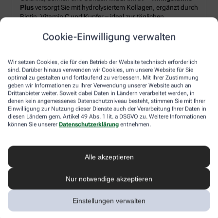
Plus
versorgt Sie mit hydrolysiertem Kollagen, ergänzt durch
Biotin, Vitamin C und Kupfer – ideal zur täglichen
Unterstützung von Strukturproteinen im Körper.*
Cookie-Einwilligung verwalten
Produkt‑Highlights:
Wir setzen Cookies, die für den Betrieb der Website technisch erforderlich
sind. Darüber hinaus verwenden wir Cookies, um unsere Website für Sie
Hydrolysiertes Kollagen plus Biotin, Vitamin C und Kupfer
optimal zu gestalten und fortlaufend zu verbessern. Mit Ihrer Zustimmung
geben wir Informationen zu Ihrer Verwendung unserer Website auch an
Pulverform – leicht löslich, frischer Orangen-Geschmack
Drittanbieter weiter. Soweit dabei Daten in Ländern verarbeitet werden, in
Schnell angerührt: morgens oder nach dem Sport
denen kein angemessenes Datenschutzniveau besteht, stimmen Sie mit Ihrer
Einwilligung zur Nutzung dieser Dienste auch der Verarbeitung Ihrer Daten in
diesen Ländern gem. Artikel 49 Abs. 1 lit. a DSGVO zu. Weitere Informationen
können Sie unserer
Datenschutzerklärung
entnehmen.
Ihr Genussmoment:
Rühren Sie 2× täglich je 10 g Pulver in Wasser ein – für einen
erfrischendes Getränk, unkompliziert und flexibel in den
Alle akzeptieren
Alltag integrierbar.
Nur notwendige akzeptieren
*Zugelassene gesundheitsbezogene Aussagen gemäß
Einstellungen verwalten
EU-Verordnung (EG) Nr. 1924/2006: