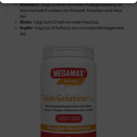
Vitamin C
: trägt zu einer normalen Kollagenbildung für
eine normale Funktion von Knorpel, Knochen und Haut
bei.
Biotin
: trägt zum Erhalt normaler Haut bei.
Kupfer
: trägt zur Erhaltung von normalem Bindegewebe
bei.