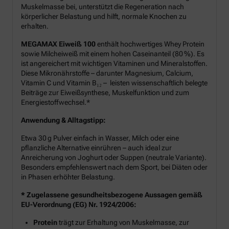
Muskelmasse bei, unterstützt die Regeneration nach
körperlicher Belastung und hilft, normale Knochen zu
erhalten.
MEGAMAX Eiweiß 100
enthält hochwertiges Whey Protein
sowie Milcheiweiß mit einem hohen Caseinanteil (80 %). Es
ist angereichert mit wichtigen Vitaminen und Mineralstoffen.
Diese Mikronährstoffe – darunter Magnesium, Calcium,
Vitamin C und Vitamin B₁₂ – leisten wissenschaftlich belegte
Beiträge zur Eiweißsynthese, Muskelfunktion und zum
Energiestoffwechsel.*
Anwendung & Alltagstipp:
Etwa 30 g Pulver einfach in Wasser, Milch oder eine
pflanzliche Alternative einrühren – auch ideal zur
Anreicherung von Joghurt oder Suppen (neutrale Variante).
Besonders empfehlenswert nach dem Sport, bei Diäten oder
in Phasen erhöhter Belastung.
* Zugelassene gesundheitsbezogene Aussagen gemäß
EU-Verordnung (EG) Nr. 1924/2006:
Protein
trägt zur Erhaltung von Muskelmasse, zur