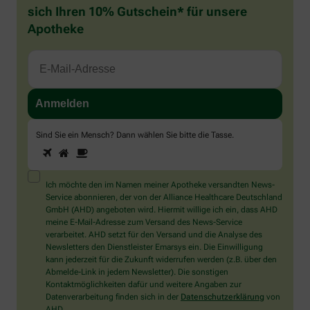
sich Ihren 10% Gutschein* für unsere
Apotheke
Sind Sie ein Mensch? Dann wählen Sie bitte
die Tasse
.
1
2
3
Sind
Sie
ein
Mensch?
Ich möchte den im Namen meiner Apotheke versandten News-
Dann
Service abonnieren, der von der Alliance Healthcare Deutschland
wählen
GmbH (AHD) angeboten wird. Hiermit willige ich ein, dass AHD
Sie
meine E-Mail-Adresse zum Versand des News-Service
bitte
verarbeitet. AHD setzt für den Versand und die Analyse des
die
Newsletters den Dienstleister Emarsys ein. Die Einwilligung
Tasse.
kann jederzeit für die Zukunft widerrufen werden (z.B. über den
Abmelde-Link in jedem Newsletter). Die sonstigen
Kontaktmöglichkeiten dafür und weitere Angaben zur
Datenverarbeitung finden sich in der
Datenschutzerklärung
von
AHD.