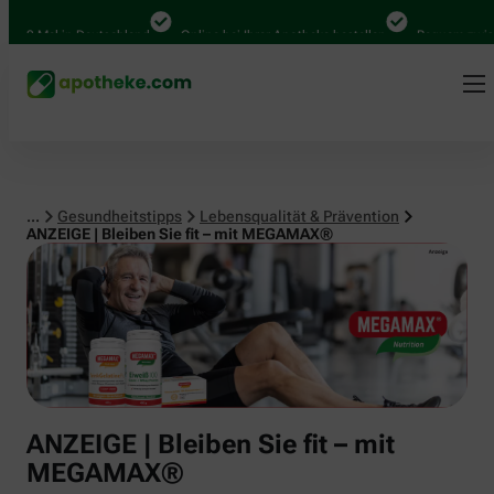
Lebensqualität & Prävention
Mal in Deutschland
Online bei Ihrer Apotheke bestellen
Bequem zwischen A
...
Gesundheitstipps
Lebensqualität & Prävention
ANZEIGE | Bleiben Sie fit – mit MEGAMAX®
ANZEIGE | Bleiben Sie fit – mit
MEGAMAX®