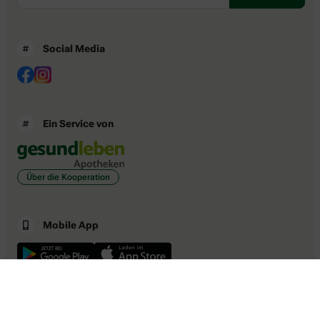
Social Media
Ein Service von
Über die Kooperation
Mobile App