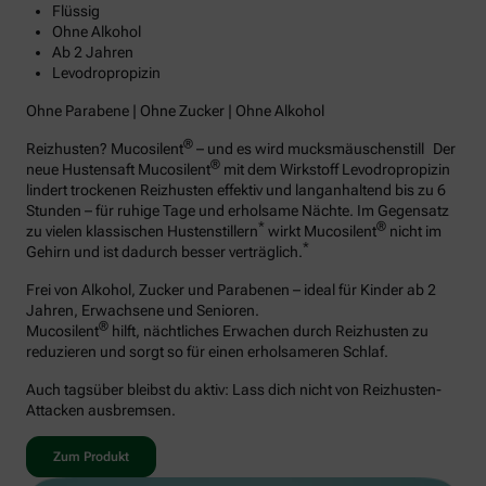
Flüssig
Ohne Alkohol
Ab 2 Jahren
Levodropropizin
Ohne Parabene | Ohne Zucker | Ohne Alkohol
®
Reizhusten? Mucosilent
– und es wird mucksmäuschenstill Der
®
neue Hustensaft Mucosilent
mit dem Wirkstoff Levodropropizin
lindert trockenen Reizhusten effektiv und langanhaltend bis zu 6
Stunden – für ruhige Tage und erholsame Nächte. Im Gegensatz
*
®
zu vielen klassischen Hustenstillern
wirkt Mucosilent
nicht im
*
Gehirn und ist dadurch besser verträglich.
Frei von Alkohol, Zucker und Parabenen – ideal für Kinder ab 2
Jahren, Erwachsene und Senioren.
®
Mucosilent
hilft, nächtliches Erwachen durch Reizhusten zu
reduzieren und sorgt so für einen erholsameren Schlaf.
Auch tagsüber bleibst du aktiv: Lass dich nicht von Reizhusten-
Attacken ausbremsen.
Zum Produkt