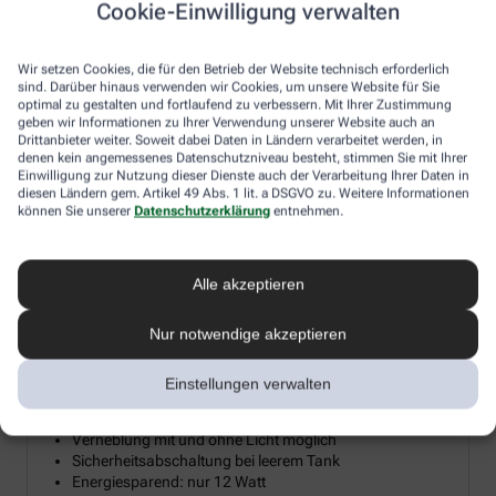
Cookie-Einwilligung verwalten
Diesen Herbst verlosen wir 15 hochwertige Diffusoren für
ätherische Öle, damit Sie sich zuhause Ihre persönliche
Wir setzen Cookies, die für den Betrieb der Website technisch erforderlich
Wohlfühloase erschaffen können. Ein Diffusor verwandelt
sind. Darüber hinaus verwenden wir Cookies, um unsere Website für Sie
ätherische Öle in eine sanfte Duftwolke, die Reizhusten lindert, die
optimal zu gestalten und fortlaufend zu verbessern. Mit Ihrer Zustimmung
Raumluft befeuchtet und so gerade im Winter trockener
geben wir Informationen zu Ihrer Verwendung unserer Website auch an
Heizungsluft entgegenwirkt. Machen Sie mit und holen Sie sich
Drittanbieter weiter. Soweit dabei Daten in Ländern verarbeitet werden, in
denen kein angemessenes Datenschutzniveau besteht, stimmen Sie mit Ihrer
mit etwas Glück die wohltuende Kraft der Aromen und Öle direkt
Einwilligung zur Nutzung dieser Dienste auch der Verarbeitung Ihrer Daten in
ins Wohnzimmer.
diesen Ländern gem. Artikel 49 Abs. 1 lit. a DSGVO zu. Weitere Informationen
können Sie unserer
Datenschutzerklärung
entnehmen.
Aroma Diffuser mit LED-Farblicht &
Alle akzeptieren
²
Timerfunktion bis 20 m
Nur notwendige akzeptieren
Mikrofeine Zerstäubung mit Ultraschall
Wellnesslicht mit Farbwechsel für eine angenehme
Atmosphäre
Einstellungen verwalten
Zur Raumbeduftung mit Aromaölen geeignet
Timerfunktion: 1, 3, 7 Stunden oder Dauerbetrieb
Verneblung mit und ohne Licht möglich
Sicherheitsabschaltung bei leerem Tank
Energiesparend: nur 12 Watt