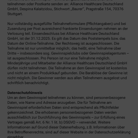
teilnehmen oder Postkarte senden an: Alliance Healthcare Deutschland
GmbH, Despina Kalaitzidou, Stichwort „Baurer“, Pragstraße 154, 70376
Stuttgart.
Nur vollständig ausgefüllte Teilnahmeformulare (Pflichtangaben) und bei
Zusendung per Post ausreichend frankierte Einsendungen nehmen an der
Verlosung teil. Einsendeschluss bei Alliance Healthcare Deutschland
GmbH, ist der 31.12.2025. Es gilt das Datum des Poststempels bzw. das
Datum der Online-Teilnahme. Der Rechtsweg ist ausgeschlossen. Die
Teilnahme ist nur unmittelbar möglich; das heißt, eine Teilnahme über
Dritte – insbesondere sog. Gewinnspielclubs oder Gewinnspielagenturen –
ist ausgeschlossen. Pro Person ist nur eine Teilnahme möglich.
Minderjährige und Mitarbeiter der Alliance Healthcare Deutschland GmbH
dürfen nicht teilnehmen. Die Teilnahme an dem Gewinnspiel ist kostenlos
und nicht an einem Produktkauf gebunden. Die Barablöse der Gewinne ist
nicht möglich. Die Gewinner werden aus allen Teilnehmern ausgelost und
schriftlich benachrichtigt.
Datenschutzhinweis
Um an dem Gewinnspiel teilnehmen zu können, sind personenbezogene
Daten, wie Name und Adresse anzugeben. Die für Teilnahme am
Gewinnspiel erforderlichen Daten sind entsprechend als Pflichtfelder
gekennzeichnet. Die erhobenen personenbezogenen Daten werden
ausschließlich zur Durchführung des Gewinnspiels – zur Erfüllung eines
Vertrages gemäß Art. 6 Nr. 1 lit. b) DSGVO – verwendet. Weitere
Informationen auf Grund dieser Datenerhebung, z.B. Informationen über
Ihre Betroffenenrechte, sind auf dieser Website in der Datenschutzerklärung
einsehbar.