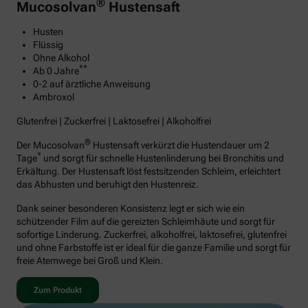
®
Mucosolvan
Hustensaft
Husten
Flüssig
Ohne Alkohol
**
Ab 0 Jahre
0-2 auf ärztliche Anweisung
Ambroxol
Glutenfrei | Zuckerfrei | Laktosefrei | Alkoholfrei
®
Der Mucosolvan
Hustensaft verkürzt die Hustendauer um 2
*
Tage
und sorgt für schnelle Hustenlinderung bei Bronchitis und
Erkältung. Der Hustensaft löst festsitzenden Schleim, erleichtert
das Abhusten und beruhigt den Hustenreiz.
Dank seiner besonderen Konsistenz legt er sich wie ein
schützender Film auf die gereizten Schleimhäute und sorgt für
sofortige Linderung. Zuckerfrei, alkoholfrei, laktosefrei, glutenfrei
und ohne Farbstoffe ist er ideal für die ganze Familie und sorgt für
freie Atemwege bei Groß und Klein.
Zum Produkt