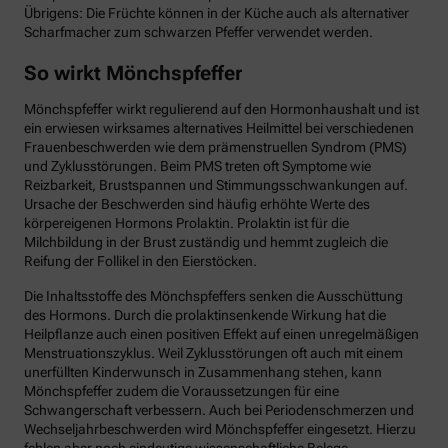
Übrigens: Die Früchte können in der Küche auch als alternativer
Scharfmacher zum schwarzen Pfeffer verwendet werden.
So wirkt Mönchspfeffer
Mönchspfeffer wirkt regulierend auf den Hormonhaushalt und ist
ein erwiesen wirksames alternatives Heilmittel bei verschiedenen
Frauenbeschwerden wie dem prämenstruellen Syndrom (PMS)
und Zyklusstörungen. Beim PMS treten oft Symptome wie
Reizbarkeit, Brustspannen und Stimmungsschwankungen auf.
Ursache der Beschwerden sind häufig erhöhte Werte des
körpereigenen Hormons Prolaktin. Prolaktin ist für die
Milchbildung in der Brust zuständig und hemmt zugleich die
Reifung der Follikel in den Eierstöcken.
Die Inhaltsstoffe des Mönchspfeffers senken die Ausschüttung
des Hormons. Durch die prolaktinsenkende Wirkung hat die
Heilpflanze auch einen positiven Effekt auf einen unregelmäßigen
Menstruationszyklus. Weil Zyklusstörungen oft auch mit einem
unerfüllten Kinderwunsch in Zusammenhang stehen, kann
Mönchspfeffer zudem die Voraussetzungen für eine
Schwangerschaft verbessern. Auch bei Periodenschmerzen und
Wechseljahrbeschwerden wird Mönchspfeffer eingesetzt. Hierzu