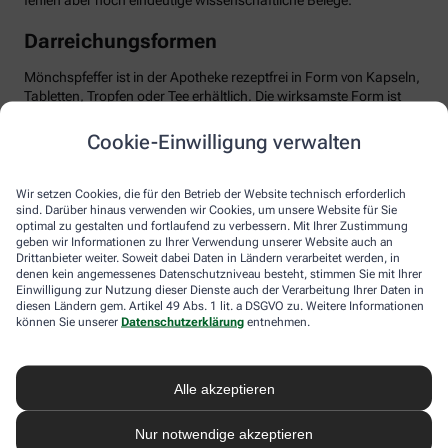
fehlen aber noch eindeutige wissenschaftliche Belege.
Darreichungsformen
Mönchspfeffer ist in der Apotheke rezeptfrei in Form von Kapseln,
Tabletten, Tropfen oder Tee erhältlich. Die wirksamste Form ist
das standardisierte Trockenextrakt, optimal dosiert mit etwa 20
mg pro Tag. Wichtig: Man sollte Geduld haben und das Präparat
Cookie-Einwilligung verwalten
mindestens über drei Menstruationszyklen einnehmen, bis sich
die positiven Effekte entfalten können. Mönchspfeffer ist in der
Regel gut verträglich. Dennoch sollten Sie die Anwendung ärztlich
Wir setzen Cookies, die für den Betrieb der Website technisch erforderlich
besprechen, besonders bei gleichzeitiger Einnahme von
sind. Darüber hinaus verwenden wir Cookies, um unsere Website für Sie
optimal zu gestalten und fortlaufend zu verbessern. Mit Ihrer Zustimmung
Medikamenten, die auf Dopamin-Rezeptoren wirken,
geben wir Informationen zu Ihrer Verwendung unserer Website auch an
beispielsweise bei psychischen Erkrankungen. Ebenso sollte
Drittanbieter weiter. Soweit dabei Daten in Ländern verarbeitet werden, in
Mönchspfeffer nicht in Schwangerschaft oder Stillzeit
denen kein angemessenes Datenschutzniveau besteht, stimmen Sie mit Ihrer
eingenommen werden, da er u.a. die Milchproduktion stören
Einwilligung zur Nutzung dieser Dienste auch der Verarbeitung Ihrer Daten in
kann.
diesen Ländern gem. Artikel 49 Abs. 1 lit. a DSGVO zu. Weitere Informationen
können Sie unserer
Datenschutzerklärung
entnehmen.
Alle akzeptieren
Nur notwendige akzeptieren