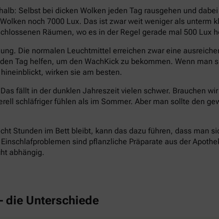
halb: Selbst bei dicken Wolken jeden Tag rausgehen und dabe
en Wolken noch 7000 Lux. Das ist zwar weit weniger als unterm
eschlossenen Räumen, wo es in der Regel gerade mal 500 Lux hel
ng. Die normalen Leuchtmittel erreichen zwar eine ausreichend
n den Tag helfen, um den WachKick zu bekommen. Wenn man si
hineinblickt, wirken sie am besten.
Das fällt in der dunklen Jahreszeit vielen schwer. Brauchen wi
erell schläfriger fühlen als im Sommer. Aber man sollte den
cht Stunden im Bett bleibt, kann das dazu führen, dass man si
inschlafproblemen sind pflanzliche Präparate aus der Apotheke 
cht abhängig.
– die Unterschiede