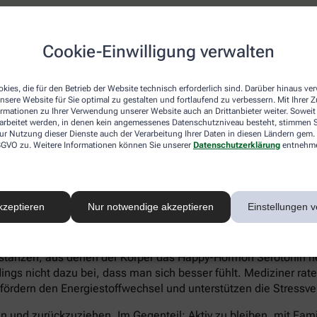
atienten eher Ein- und Durchschlafstörungen anstatt eines hö
Cookie-Einwilligung verwalten
 statt Heißhungerattacken. Ein Anzeichen für eine Depression 
können sich zu kaum etwas aufraffen und sind permanent ersch
Suizidgedanken sind typisch.
kies, die für den Betrieb der Website technisch erforderlich sind. Darüber hinaus v
nsere Website für Sie optimal zu gestalten und fortlaufend zu verbessern. Mit Ihrer
on – auch wenn ein Angehöriger betroffen ist – sollte man sic
ormationen zu Ihrer Verwendung unserer Website auch an Drittanbieter weiter. Soweit
rarbeitet werden, in denen kein angemessenes Datenschutzniveau besteht, stimmen Si
iftung Deutsche Depressionshilfe auf:
ur Nutzung dieser Dienste auch der Verarbeitung Ihrer Daten in diesen Ländern gem. 
 DSGVO zu. Weitere Informationen können Sie unserer
Datenschutzerklärung
entnehm
kzeptieren
Nur notwendige akzeptieren
Einstellungen v
voller Süßkram sind. Schokolade macht tatsächlich glücklich. I
tanzen, aus denen der Körper das Happy-Hormon Serotonin herst
gs nicht dazu bei, dass man sich besser fühlt. Mediziner rate
 fördern den Energiestoffwechsel und unterstützen die Stressve
eln und zurückzuziehen. Im Gegenteil: Aktiv zu bleiben, mit Fa