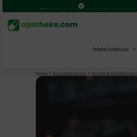
Psyche & Wohlbefinden
4.000 Mal in Deutschland
Online bei Ihrer Apotheke bestellen
Beliebte Funktionen
Home
Gesundheitstipps
Psyche & Wohlbefinde