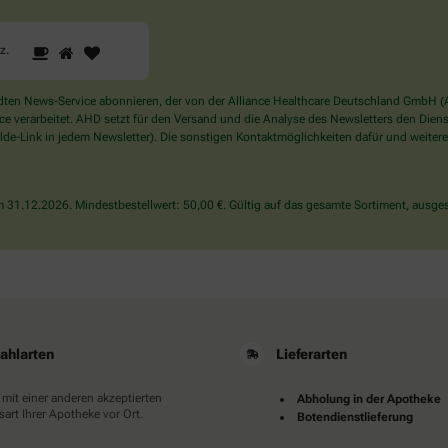
1
2
3
Sind
rz
.
Sie
ein
Mensch?
en News-Service abonnieren, der von der Alliance Healthcare Deutschland GmbH (AH
Dann
verarbeitet. AHD setzt für den Versand und die Analyse des Newsletters den Dienstle
wählen
de-Link in jedem Newsletter). Die sonstigen Kontaktmöglichkeiten dafür und weitere
Sie
bitte
das
31.12.2026. Mindestbestellwert: 50,00 €. Gültig auf das gesamte Sortiment, ausges
Herz.
ahlarten
Lieferarten
 mit einer anderen akzeptierten
Abholung in der Apotheke
art Ihrer Apotheke vor Ort.
Botendienstlieferung