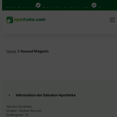
.000 Mal in Deutschland
Online bei Ihrer Apotheke bestellen
Bequem zwisc
Home
Gesund Magazin
Information der Salvator-Apotheke
Salvator-Apotheke
Inhaber: Heribert Brunner
Graflingerstr. 15