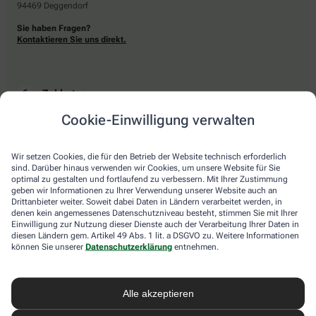
94469 Deggendorf
Sie haben Fragen?
Kontaktieren Sie uns direkt.
Zahlarten
Cookie-Einwilligung verwalten
Bar oder mit einer anderen akzeptierten Zahlungsart Ihrer Apotheke vor Ort.
Wir setzen Cookies, die für den Betrieb der Website technisch erforderlich
sind. Darüber hinaus verwenden wir Cookies, um unsere Website für Sie
Lieferarten
optimal zu gestalten und fortlaufend zu verbessern. Mit Ihrer Zustimmung
geben wir Informationen zu Ihrer Verwendung unserer Website auch an
Drittanbieter weiter. Soweit dabei Daten in Ländern verarbeitet werden, in
Abholung in der Apotheke
denen kein angemessenes Datenschutzniveau besteht, stimmen Sie mit Ihrer
Botendienstlieferung
Einwilligung zur Nutzung dieser Dienste auch der Verarbeitung Ihrer Daten in
diesen Ländern gem. Artikel 49 Abs. 1 lit. a DSGVO zu. Weitere Informationen
können Sie unserer
Datenschutzerklärung
entnehmen.
apotheke.com Informationen
Alle akzeptieren
Newsletter