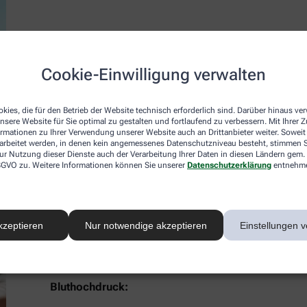
Ganzjähriger Schutz mit Avène:
Cookie-Einwilligung verwalten
Vorbeugung und Begleitpflege für Hautkrebs
Themenschwerpunkt:
Begleitpflege Onkologie
kies, die für den Betrieb der Website technisch erforderlich sind. Darüber hinaus v
Referentin:
Sabine Gompper
nsere Website für Sie optimal zu gestalten und fortlaufend zu verbessern. Mit Ihrer
ormationen zu Ihrer Verwendung unserer Website auch an Drittanbieter weiter. Soweit
Termin:
22.10.2025
rarbeitet werden, in denen kein angemessenes Datenschutzniveau besteht, stimmen Si
ur Nutzung dieser Dienste auch der Verarbeitung Ihrer Daten in diesen Ländern gem. 
 DSGVO zu. Weitere Informationen können Sie unserer
Datenschutzerklärung
entnehm
Jetzt anmelden
kzeptieren
Nur notwendige akzeptieren
Einstellungen v
Bluthochdruck: