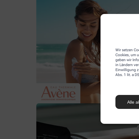
Wir setzen Coo
Cookies, um u
geben wir Inf
in Ländern ve
Einwilligung z
Abs. 1 lit. a
Alle a