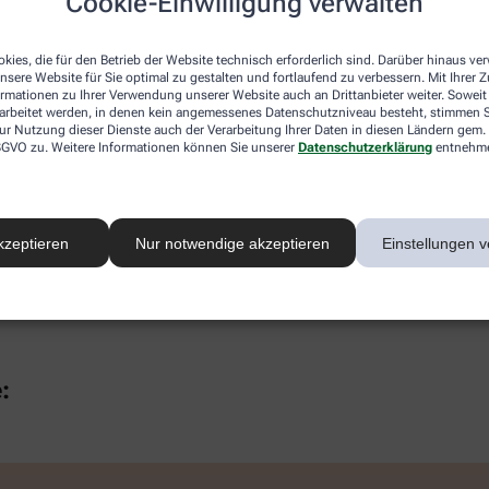
Cookie-Einwilligung verwalten
kies, die für den Betrieb der Website technisch erforderlich sind. Darüber hinaus v
ählen Sie von Ihrem Traumziel – schon landen Sie im Lostopf!
nsere Website für Sie optimal zu gestalten und fortlaufend zu verbessern. Mit Ihrer
ormationen zu Ihrer Verwendung unserer Website auch an Drittanbieter weiter. Soweit
rarbeitet werden, in denen kein angemessenes Datenschutzniveau besteht, stimmen Si
ur Nutzung dieser Dienste auch der Verarbeitung Ihrer Daten in diesen Ländern gem. 
 DSGVO zu. Weitere Informationen können Sie unserer
Datenschutzerklärung
entnehm
kzeptieren
Nur notwendige akzeptieren
Einstellungen v
: