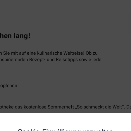
hen lang!
ie mit auf eine kulinarische Weltreise! Ob zu
inspirierenden Rezept- und Reisetipps sowie jede
töpfchen
potheke das kostenlose Sommerheft „So schmeckt die Welt“. Da
Media vorbeischauen:
n) oder Instagram @alphega_und_gesund_leben.