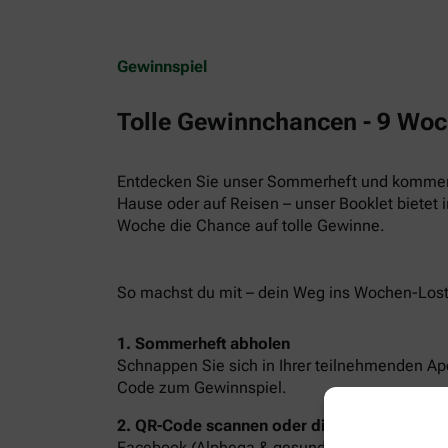
Gewinnspiel
Tolle Gewinnchancen - 9 Woc
Entdecken Sie unser Sommerheft und kommen S
Hause oder auf Reisen – unser Booklet bietet 
Woche die Chance auf tolle Gewinne.
So machst du mit – dein Weg ins Wochen-Los
1. Sommerheft abholen
Schnappen Sie sich in Ihrer teilnehmenden A
Code zum Gewinnspiel.
2. QR-Code scannen oder direkt auf Social 
Facebook (Alphega & gesund leben Apotheke