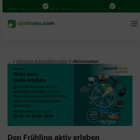
00 Mal in Deutschland
Online bei Ihrer Apotheke bestellen
Bequem zwische
...
Aktionen & Empfehlungen
Aktivwochen
Den Frühling aktiv erleben