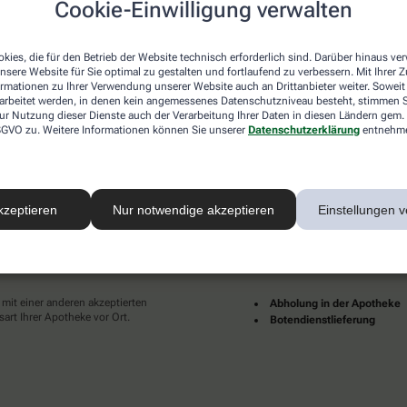
Cookie-Einwilligung verwalten
desweit mehrere tausend lokale Apotheken. Diese starke
und Dienstleistungen immer für Sie da.
kies, die für den Betrieb der Website technisch erforderlich sind. Darüber hinaus v
en zu Ihnen als Patientinnen und Patienten sind für uns
nsere Website für Sie optimal zu gestalten und fortlaufend zu verbessern. Mit Ihrer
pruch an eine individuelle, hochwertige und digitale
ormationen zu Ihrer Verwendung unserer Website auch an Drittanbieter weiter. Soweit
ünder und erfüllter leben.
rarbeitet werden, in denen kein angemessenes Datenschutzniveau besteht, stimmen Si
ur Nutzung dieser Dienste auch der Verarbeitung Ihrer Daten in diesen Ländern gem. 
Ihrer Nähe finden Sie hier:
 DSGVO zu. Weitere Informationen können Sie unserer
Datenschutzerklärung
entnehm
kzeptieren
Nur notwendige akzeptieren
Einstellungen v
ahlarten
Lieferarten
 mit einer anderen akzeptierten
Abholung in der Apotheke
art Ihrer Apotheke vor Ort.
Botendienstlieferung