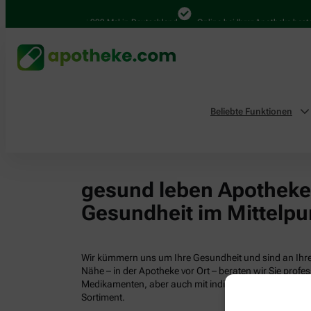
4.000 Mal in Deutschland
Online bei Ihrer Apotheke bestell
Beliebte Funktionen
gesund leben Apotheken
Gesundheit im Mittelpu
Wir kümmern uns um Ihre Gesundheit und sind an Ihrer
Nähe – in der Apotheke vor Ort – beraten wir Sie profess
Medikamenten, aber auch mit individuellen Gesundhei
Sortiment.