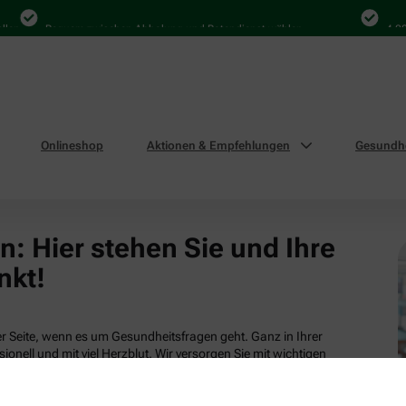
en
Bequem zwischen Abholung und Botendienst wählen
4.000
Onlineshop
Aktionen & Empfehlungen
Gesundhe
: Hier stehen Sie und Ihre
nkt!
 Seite, wenn es um Gesundheitsfragen geht. Ganz in Ihrer
ionell und mit viel Herzblut. Wir versorgen Sie mit wichtigen
tsleistungen und attraktiven Produkten aus unserem