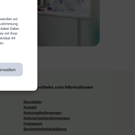
erwenden wir
 Zustimmung
 dabei Daten
e mit Ihrer
Artikel 49
en.
erwalten
apotheke.com Informationen
Newsletter
Kontakt
Nutzungsbedingungen
Datenschutzbestimmungen
Impressum
Barrierefreiheitserklärung