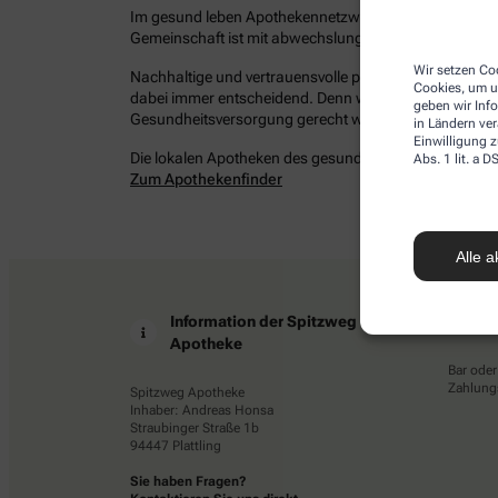
Im gesund leben Apothekennetzwerk befinden sich bun
Gemeinschaft ist mit abwechslungsreichen Angeboten 
Wir setzen Coo
Nachhaltige und vertrauensvolle persönliche Beziehung
Cookies, um u
dabei immer entscheidend. Denn wir möchten Ihrem Ans
geben wir Inf
Gesundheitsversorgung gerecht werden – damit Sie ges
in Ländern ve
Einwilligung z
Die lokalen Apotheken des gesund leben Netzwerkes in 
Abs. 1 lit. a
Zum Apothekenfinder
Alle a
Information der Spitzweg
Z
Apotheke
Bar oder
Zahlungs
Spitzweg Apotheke
Inhaber: Andreas Honsa
Straubinger Straße 1b
94447 Plattling
Sie haben Fragen?