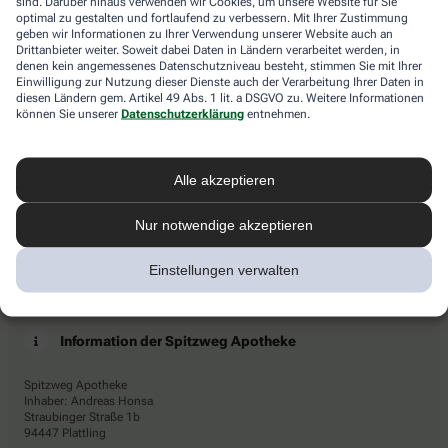
sind. Darüber hinaus verwenden wir Cookies, um unsere Website für Sie
die
Newsletters den Dienstleister Emarsys ein. Die Einwilligung
optimal zu gestalten und fortlaufend zu verbessern. Mit Ihrer Zustimmung
Tasse.
geben wir Informationen zu Ihrer Verwendung unserer Website auch an
kann jederzeit für die Zukunft widerrufen werden (z.B. über den
Drittanbieter weiter. Soweit dabei Daten in Ländern verarbeitet werden, in
Abmelde-Link in jedem Newsletter). Die sonstigen
denen kein angemessenes Datenschutzniveau besteht, stimmen Sie mit Ihrer
Kontaktmöglichkeiten dafür und weitere Angaben zur
Einwilligung zur Nutzung dieser Dienste auch der Verarbeitung Ihrer Daten in
Datenverarbeitung finden sich in der
Datenschutzerklärung
von
diesen Ländern gem. Artikel 49 Abs. 1 lit. a DSGVO zu. Weitere Informationen
AHD.
können Sie unserer
Datenschutzerklärung
entnehmen.
* Coupon-Bedingungen: Einmalig einlösbar bis zum
31.12.2026. Mindestbestellwert: 50,00 €. Gültig auf das
Alle akzeptieren
gesamte Sortiment, ausgeschlossen rezeptpflichtige Produkte.
Nur notwendige akzeptieren
Einstellungen verwalten
Information der Spitzweg Apotheke
Spitzweg Apotheke
Inhaber: Andreas Honsa
Straubinger Straße 1b
94447 Plattling