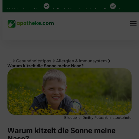
Allergien & Immunsystem
.000 Mal in Deutschland
Online bei Ihrer Apotheke bestellen
Bequem zwisch
...
Gesundheitstipps
Allergien & Immunsystem
Warum kitzelt die Sonne meine Nase?
Bildquelle: Dmitry Potashkin istockphoto
Warum kitzelt die Sonne meine
Nase?