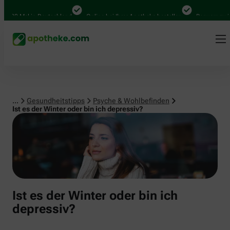
Psyche & Wohlbefinden
000 Mal in Deutschland
Online bei Ihrer Apotheke bestellen
Bequem zwische
...
Gesundheitstipps
Psyche & Wohlbefinden
Ist es der Winter oder bin ich depressiv?
Ist es der Winter oder bin ich
depressiv?