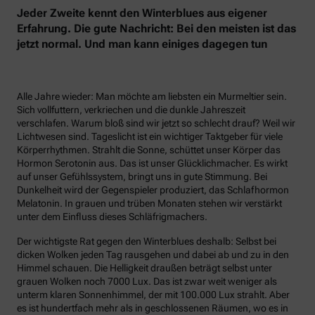
Jeder Zweite kennt den Winterblues aus eigener
Erfahrung. Die gute Nachricht: Bei den meisten ist das
jetzt normal. Und man kann einiges dagegen tun
Alle Jahre wieder: Man möchte am liebsten ein Murmeltier sein.
Sich vollfuttern, verkriechen und die dunkle Jahreszeit
verschlafen. Warum bloß sind wir jetzt so schlecht drauf? Weil wir
Lichtwesen sind. Tageslicht ist ein wichtiger Taktgeber für viele
Körperrhythmen. Strahlt die Sonne, schüttet unser Körper das
Hormon Serotonin aus. Das ist unser Glücklichmacher. Es wirkt
auf unser Gefühlssystem, bringt uns in gute Stimmung. Bei
Dunkelheit wird der Gegenspieler produziert, das Schlafhormon
Melatonin. In grauen und trüben Monaten stehen wir verstärkt
unter dem Einfluss dieses Schläfrigmachers.
Der wichtigste Rat gegen den Winterblues deshalb: Selbst bei
dicken Wolken jeden Tag rausgehen und dabei ab und zu in den
Himmel schauen. Die Helligkeit draußen beträgt selbst unter
grauen Wolken noch 7000 Lux. Das ist zwar weit weniger als
unterm klaren Sonnenhimmel, der mit 100.000 Lux strahlt. Aber
es ist hundertfach mehr als in geschlossenen Räumen, wo es in