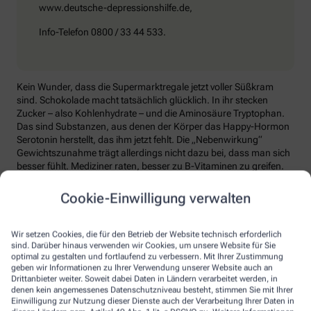
www.deutsche-depressionshilfe.de,
Info-Telefon 0800 / 33 44 533.
Kein Wunder, dass die Supermarktregale jetzt voller Süßkram
sind. Schokolade macht tatsächlich glücklich. In ihr stecken
Zucker – also Kohlenhydrate – und die Aminosäure Tryptophan.
Das sind Substanzen, aus denen der Körper das Happy-Hormon
Serotonin herstellt, das ihm jetzt fehlt. Die „Nebenwirkung“
Gewichtszunahme trägt allerdings nicht dazu bei, dass man sich
besser fühlt. Mediziner raten, besser zu B-Vitaminen zu greifen.
Die liefern unter anderem Baustoffe für Serotonin, fördern den
Energiestoffwechsel und unterstützen die Stressverarbeitung.
Cookie-Einwilligung verwalten
Kontraproduktiv beim Wintertief: sich einzuigeln und
zurückzuziehen. Im Gegenteil: Aktiv zu bleiben, mit Familie und
Wir setzen Cookies, die für den Betrieb der Website technisch erforderlich
Freunden etwas zu unternehmen, viel frische Luft zu tanken und
sind. Darüber hinaus verwenden wir Cookies, um unsere Website für Sie
sich zum Beispiel mit seinem Hobby intensiv zu beschäftigen, hebt
optimal zu gestalten und fortlaufend zu verbessern. Mit Ihrer Zustimmung
geben wir Informationen zu Ihrer Verwendung unserer Website auch an
die Laune. Dabei hilft, sich jeden Sonntag zu notieren, was man in
Drittanbieter weiter. Soweit dabei Daten in Ländern verarbeitet werden, in
der kommenden Woche Schönes machen will.
denen kein angemessenes Datenschutzniveau besteht, stimmen Sie mit Ihrer
Einwilligung zur Nutzung dieser Dienste auch der Verarbeitung Ihrer Daten in
Sommer-Feeling lässt sich auch zurückholen: mit anderen in