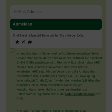
Sind Sie ein Mensch? Dann wählen Sie bitte
den LKW
.
1
2
3
Sind
Sie
ein
Mensch?
Ich möchte den im Namen meiner Apotheke versandten News-
Dann
Service abonnieren, der von der Alliance Healthcare Deutschland
wählen
GmbH (AHD) angeboten wird. Hiermit willige ich ein, dass AHD
Sie
meine E-Mail-Adresse zum Versand des News-Service
bitte
verarbeitet. AHD setzt für den Versand und die Analyse des
den
Newsletters den Dienstleister Emarsys ein. Die Einwilligung
LKW.
kann jederzeit für die Zukunft widerrufen werden (z.B. über den
Abmelde-Link in jedem Newsletter). Die sonstigen
Kontaktmöglichkeiten dafür und weitere Angaben zur
Datenverarbeitung finden sich in der
Datenschutzerklärung
von
AHD.
* Coupon-Bedingungen: Einmalig einlösbar bis zum