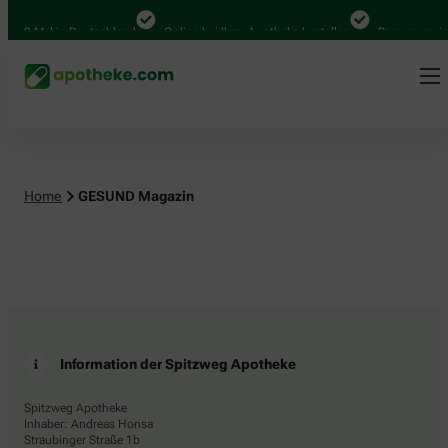
.000 Mal in Deutschland
Online bei Ihrer Apotheke bestellen
Bequem zwisc
Home
GESUND Magazin
Information der Spitzweg Apotheke
Spitzweg Apotheke
Inhaber: Andreas Honsa
Straubinger Straße 1b