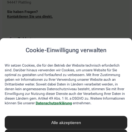
94447 Plattling
Sie haben Fragen?
Kontaktieren Sie uns direkt.
Zahlarten
Cookie-Einwilligung verwalten
Bar oder mit einer anderen akzeptierten Zahlungsart Ihrer Apotheke vor Ort.
Wir setzen Cookies, die für den Betrieb der Website technisch erforderlich
sind. Darüber hinaus verwenden wir Cookies, um unsere Website für Sie
Lieferarten
optimal zu gestalten und fortlaufend zu verbessern. Mit Ihrer Zustimmung
geben wir Informationen zu Ihrer Verwendung unserer Website auch an
Drittanbieter weiter. Soweit dabei Daten in Ländern verarbeitet werden, in
Abholung in der Apotheke
denen kein angemessenes Datenschutzniveau besteht, stimmen Sie mit Ihrer
Botendienstlieferung
Einwilligung zur Nutzung dieser Dienste auch der Verarbeitung Ihrer Daten in
diesen Ländern gem. Artikel 49 Abs. 1 lit. a DSGVO zu. Weitere Informationen
können Sie unserer
Datenschutzerklärung
entnehmen.
apotheke.com Informationen
Alle akzeptieren
Newsletter