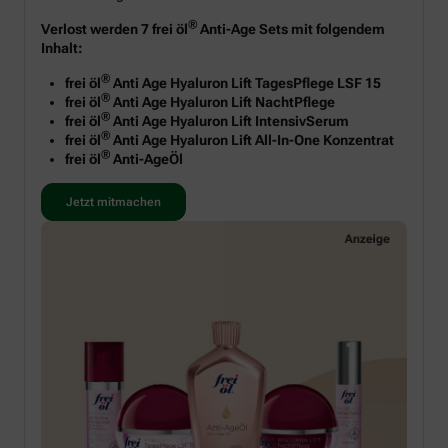
®
Verlost werden 7 frei öl
Anti-Age Sets mit folgendem
Inhalt:
®
frei öl
Anti Age Hyaluron Lift TagesPflege LSF 15
®
frei öl
Anti Age Hyaluron Lift NachtPflege
®
frei öl
Anti Age Hyaluron Lift IntensivSerum
®
frei öl
Anti Age Hyaluron Lift All-In-One Konzentrat
®
frei öl
Anti-AgeÖl
Jetzt mitmachen