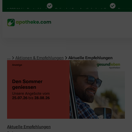
00 Mal in Deutschland
Online bei Ihrer Apotheke bestellen
Bequem zwischen
...
Aktionen & Empfehlungen
Aktuelle Empfehlungen
Aktuelle Empfehlungen