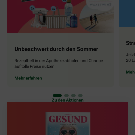
Str
Unbeschwert durch den Sommer
Jetz
20 L
Rezeptheft in der Apotheke abholen und Chance
auf tolle Preise nutzen
Mehr
Mehr erfahren
Zu den Aktionen