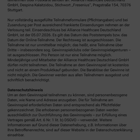
teilnehmen oder Postkarte senden an: Alliance Healthcare Deutschland
GmbH, Despina Kalaitzidou, Stichwort „Fresenius“, Pragstraße 154, 70376
Stuttgart.
Nur vollständig ausgefüllte Teilnahmeformulare (Pflichtangaben) und bei
Zusendung per Post ausreichend frankierte Einsendungen nehmen an der
Verlosung teil. Einsendeschluss bei Alliance Healthcare Deutschland
GmbH, ist der 05.07.2026. Es gilt das Datum des Poststempels bzw. das
Datum der Online-Teilnahme. Der Rechtsweg ist ausgeschlossen. Die
Teilnahme ist nur unmittelbar möglich; das heißt, eine Teilnahme über
Dritte – insbesondere sog. Gewinnspielclubs oder Gewinnspielagenturen –
ist ausgeschlossen. Pro Person ist nur eine Teilnahme möglich.
Minderjährige und Mitarbeiter der Alliance Healthcare Deutschland GmbH
dürfen nicht teilnehmen. Die Teilnahme an dem Gewinnspiel ist kostenlos
und nicht an einem Produktkauf gebunden. Die Barablöse der Gewinne ist
nicht möglich. Die Gewinner werden aus allen Teilnehmern ausgelost und
schriftlich benachrichtigt.
Datenschutzhinweis
Um an dem Gewinnspiel teilnehmen zu können, sind personenbezogene
Daten, wie Name und Adresse anzugeben. Die für Teilnahme am
Gewinnspiel erforderlichen Daten sind entsprechend als Pflichtfelder
gekennzeichnet. Die erhobenen personenbezogenen Daten werden
ausschließlich zur Durchführung des Gewinnspiels – zur Erfüllung eines
Vertrages gemäß Art. 6 Nr. 1 lit. b) DSGVO – verwendet. Weitere
Informationen auf Grund dieser Datenerhebung, z.B. Informationen über
Ihre Betroffenenrechte, sind auf dieser Website in der Datenschutzerklärung
einsehbar.