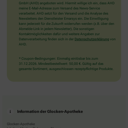
wählen
GmbH (AHD) angeboten wird. Hiermit willige ich ein, dass AHD
Sie
meine E-Mail-Adresse zum Versand des News-Service
bitte
verarbeitet. AHD setzt für den Versand und die Analyse des
den
Newsletters den Dienstleister Emarsys ein. Die Einwilligung
Schlüssel.
kann jederzeit für die Zukunft widerrufen werden (z.B. über den
Abmelde-Link in jedem Newsletter). Die sonstigen
Kontaktmöglichkeiten dafür und weitere Angaben zur
Datenverarbeitung finden sich in der
Datenschutzerklärung
von
AHD.
* Coupon-Bedingungen: Einmalig einlösbar bis zum
31.12.2026. Mindestbestellwert: 50,00 €. Gültig auf das
gesamte Sortiment, ausgeschlossen rezeptpflichtige Produkte.
Information der Glocken-Apotheke
Glocken-Apotheke