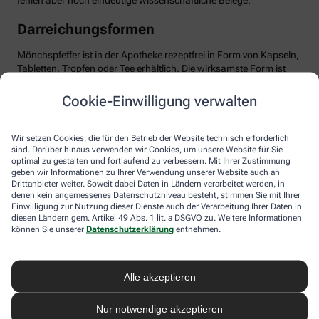
fehlen aber noch eindeutige wissenschaftliche Belege.
Darreichungsformen
Mönchspfeffer ist in der Apotheke rezeptfrei in Form von Kapseln,
Tabletten, Tropfen oder Tee erhältlich. Die wirksamste Form ist
das standardisierte Trockenextrakt, optimal dosiert mit etwa 20
mg pro Tag. Wichtig: Man sollte Geduld haben und das Präparat
Cookie-Einwilligung verwalten
mindestens über drei Menstruationszyklen einnehmen, bis sich
die positiven Effekte entfalten können. Mönchspfeffer ist in der
Regel gut verträglich. Dennoch sollten Sie die Anwendung ärztlich
Wir setzen Cookies, die für den Betrieb der Website technisch erforderlich
besprechen, besonders bei gleichzeitiger Einnahme von
sind. Darüber hinaus verwenden wir Cookies, um unsere Website für Sie
optimal zu gestalten und fortlaufend zu verbessern. Mit Ihrer Zustimmung
Medikamenten, die auf Dopamin-Rezeptoren wirken,
geben wir Informationen zu Ihrer Verwendung unserer Website auch an
beispielsweise bei psychischen Erkrankungen. Ebenso sollte
Drittanbieter weiter. Soweit dabei Daten in Ländern verarbeitet werden, in
Mönchspfeffer nicht in Schwangerschaft oder Stillzeit
denen kein angemessenes Datenschutzniveau besteht, stimmen Sie mit Ihrer
eingenommen werden, da er u.a. die Milchproduktion stören
Einwilligung zur Nutzung dieser Dienste auch der Verarbeitung Ihrer Daten in
kann.
diesen Ländern gem. Artikel 49 Abs. 1 lit. a DSGVO zu. Weitere Informationen
können Sie unserer
Datenschutzerklärung
entnehmen.
Alle akzeptieren
Nur notwendige akzeptieren