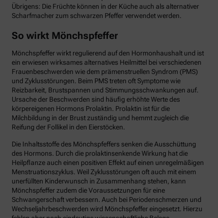
Übrigens: Die Früchte können in der Küche auch als alternativer
Scharfmacher zum schwarzen Pfeffer verwendet werden.
So wirkt Mönchspfeffer
Mönchspfeffer wirkt regulierend auf den Hormonhaushalt und ist
ein erwiesen wirksames alternatives Heilmittel bei verschiedenen
Frauenbeschwerden wie dem prämenstruellen Syndrom (PMS)
und Zyklusstörungen. Beim PMS treten oft Symptome wie
Reizbarkeit, Brustspannen und Stimmungsschwankungen auf.
Ursache der Beschwerden sind häufig erhöhte Werte des
körpereigenen Hormons Prolaktin. Prolaktin ist für die
Milchbildung in der Brust zuständig und hemmt zugleich die
Reifung der Follikel in den Eierstöcken.
Die Inhaltsstoffe des Mönchspfeffers senken die Ausschüttung
des Hormons. Durch die prolaktinsenkende Wirkung hat die
Heilpflanze auch einen positiven Effekt auf einen unregelmäßigen
Menstruationszyklus. Weil Zyklusstörungen oft auch mit einem
unerfüllten Kinderwunsch in Zusammenhang stehen, kann
Mönchspfeffer zudem die Voraussetzungen für eine
Schwangerschaft verbessern. Auch bei Periodenschmerzen und
Wechseljahrbeschwerden wird Mönchspfeffer eingesetzt. Hierzu