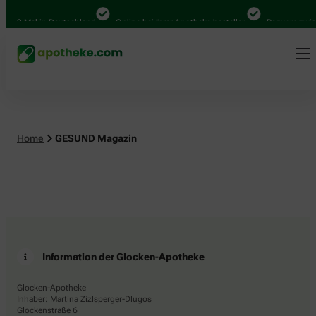
.000 Mal in Deutschland
Online bei Ihrer Apotheke bestellen
Bequem zwisc
Home
GESUND Magazin
Information der Glocken-Apotheke
Glocken-Apotheke
Inhaber: Martina Zizlsperger-Dlugos
Glockenstraße 6