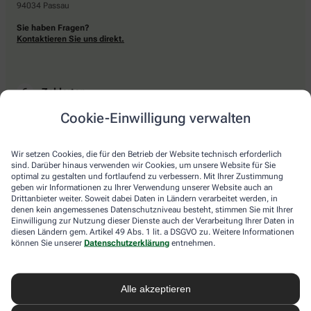
94034 Passau
Sie haben Fragen?
Kontaktieren Sie uns direkt.
Zahlarten
Cookie-Einwilligung verwalten
Bar oder mit einer anderen akzeptierten Zahlungsart Ihrer Apotheke vor Ort.
Wir setzen Cookies, die für den Betrieb der Website technisch erforderlich
sind. Darüber hinaus verwenden wir Cookies, um unsere Website für Sie
Lieferarten
optimal zu gestalten und fortlaufend zu verbessern. Mit Ihrer Zustimmung
geben wir Informationen zu Ihrer Verwendung unserer Website auch an
Drittanbieter weiter. Soweit dabei Daten in Ländern verarbeitet werden, in
Abholung in der Apotheke
denen kein angemessenes Datenschutzniveau besteht, stimmen Sie mit Ihrer
Botendienstlieferung
Einwilligung zur Nutzung dieser Dienste auch der Verarbeitung Ihrer Daten in
diesen Ländern gem. Artikel 49 Abs. 1 lit. a DSGVO zu. Weitere Informationen
können Sie unserer
Datenschutzerklärung
entnehmen.
apotheke.com Informationen
Alle akzeptieren
Newsletter