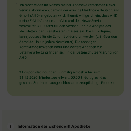
Mensch?
Ich möchte den im Namen meiner Apotheke versandten News-
Dann
Service abonnieren, der von der Alliance Healthcare Deutschland
wählen
GmbH (AHD) angeboten wird. Hiermit willige ich ein, dass AHD
Sie
meine E-Mail-Adresse zum Versand des News-Service
bitte
verarbeitet. AHD setzt für den Versand und die Analyse des
den
Newsletters den Dienstleister Emarsys ein. Die Einwilligung
Baum.
kann jederzeit für die Zukunft widerrufen werden (z.B. über den
Abmelde-Link in jedem Newsletter). Die sonstigen
Kontaktmöglichkeiten dafür und weitere Angaben zur
Datenverarbeitung finden sich in der
Datenschutzerklärung
von
AHD.
* Coupon-Bedingungen: Einmalig einlösbar bis zum
31.12.2026. Mindestbestellwert: 50,00 €. Gültig auf das
gesamte Sortiment, ausgeschlossen rezeptpflichtige Produkte.
Information der Eichendorff Apotheke