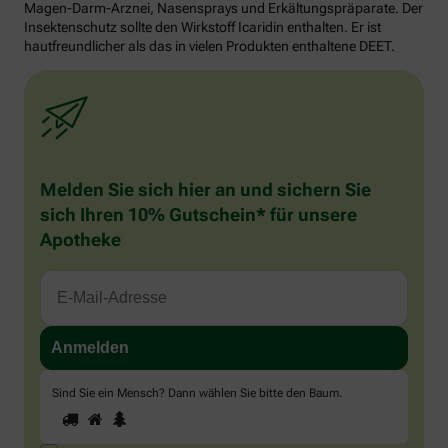
Magen-Darm-Arznei, Nasensprays und Erkältungspräparate. Der
Insektenschutz sollte den Wirkstoff Icaridin enthalten. Er ist
hautfreundlicher als das in vielen Produkten enthaltene DEET.
Melden Sie sich hier an und sichern Sie
sich Ihren 10% Gutschein* für unsere
Apotheke
Sind Sie ein Mensch? Dann wählen Sie bitte
den Baum
.
1
2
3
Sind
Sie
ein