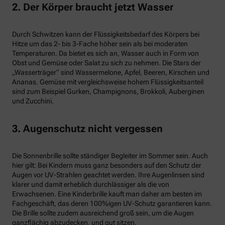
2. Der Körper braucht jetzt Wasser
Durch Schwitzen kann der Flüssigkeitsbedarf des Körpers bei
Hitze um das 2- bis 3-Fache höher sein als bei moderaten
Temperaturen. Da bietet es sich an, Wasser auch in Form von
Obst und Gemüse oder Salat zu sich zu nehmen. Die Stars der
„Wasserträger“ sind Wassermelone, Apfel, Beeren, Kirschen und
Ananas. Gemüse mit vergleichsweise hohem Flüssigkeitsanteil
sind zum Beispiel Gurken, Champignons, Brokkoli, Auberginen
und Zucchini.
3. Augenschutz nicht vergessen
Die Sonnenbrille sollte ständiger Begleiter im Sommer sein. Auch
hier gilt: Bei Kindern muss ganz besonders auf den Schutz der
Augen vor UV-Strahlen geachtet werden. Ihre Augenlinsen sind
klarer und damit erheblich durchlässiger als die von
Erwachsenen. Eine Kinderbrille kauft man daher am besten im
Fachgeschäft, das deren 100%igen UV-Schutz garantieren kann.
Die Brille sollte zudem ausreichend groß sein, um die Augen
ganzflächig abzudecken, und gut sitzen.