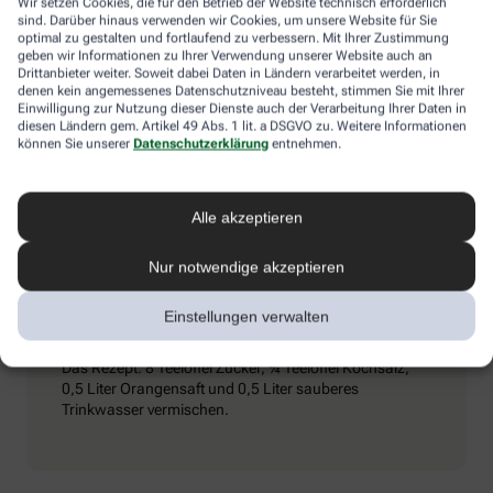
Wir setzen Cookies, die für den Betrieb der Website technisch erforderlich
Umschlägen) und ihn dazu zu bewegen, kaltes Mineralwasser zu
sind. Darüber hinaus verwenden wir Cookies, um unsere Website für Sie
trinken. Achtung: Schmerzmittel sind tabu – sie können den
optimal zu gestalten und fortlaufend zu verbessern. Mit Ihrer Zustimmung
Zustand verschlimmern.
geben wir Informationen zu Ihrer Verwendung unserer Website auch an
Drittanbieter weiter. Soweit dabei Daten in Ländern verarbeitet werden, in
denen kein angemessenes Datenschutzniveau besteht, stimmen Sie mit Ihrer
Einwilligung zur Nutzung dieser Dienste auch der Verarbeitung Ihrer Daten in
diesen Ländern gem. Artikel 49 Abs. 1 lit. a DSGVO zu. Weitere Informationen
Extra-Tipp
können Sie unserer
Datenschutzerklärung
entnehmen.
Wenn man viel trinkt und schwitzt, kann es passieren,
Alle akzeptieren
dass vermehrt Elektrolyte (Mineralstoffe) aus dem
Körper gespült werden. Dieser Verlust kommt auch bei
Durchfall vor. Wichtig ist es dann, seinen
Nur notwendige akzeptieren
Elektrolythaushalt aufzubessern. Eine entsprechende
„Elektrolyt-Lösung“ kann man in Apotheken kaufen,
Einstellungen verwalten
aber auch selbst zubereiten.
Das Rezept: 8 Teelöffel Zucker, ¾ Teelöffel Kochsalz,
0,5 Liter Orangensaft und 0,5 Liter sauberes
Trinkwasser vermischen.