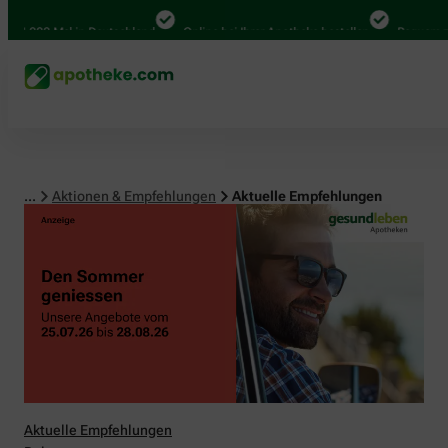
00 Mal in Deutschland
Online bei Ihrer Apotheke bestellen
Bequem zwischen
...
Aktionen & Empfehlungen
Aktuelle Empfehlungen
Aktuelle Empfehlungen