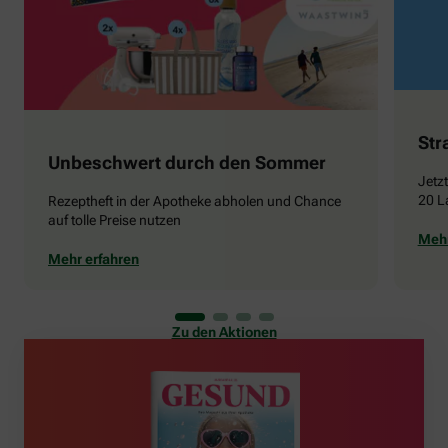
Str
Unbeschwert durch den Sommer
Jetz
20 L
Rezeptheft in der Apotheke abholen und Chance
auf tolle Preise nutzen
Mehr
Mehr erfahren
Zu den Aktionen