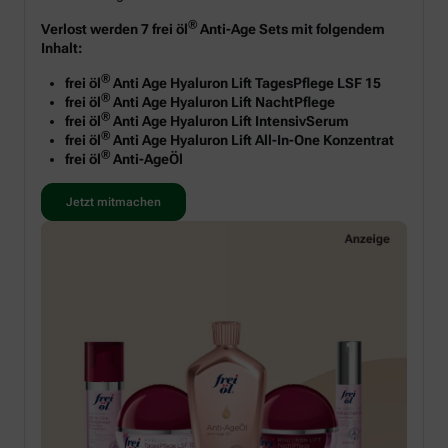
®
Verlost werden 7 frei öl
Anti-Age Sets mit folgendem
Inhalt:
®
frei öl
Anti Age Hyaluron Lift TagesPflege LSF 15
®
frei öl
Anti Age Hyaluron Lift NachtPflege
®
frei öl
Anti Age Hyaluron Lift IntensivSerum
®
frei öl
Anti Age Hyaluron Lift All-In-One Konzentrat
®
frei öl
Anti-AgeÖl
Jetzt mitmachen