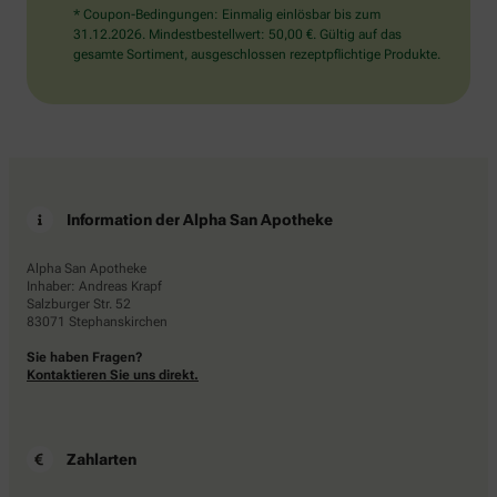
* Coupon-Bedingungen: Einmalig einlösbar bis zum
31.12.2026. Mindestbestellwert: 50,00 €. Gültig auf das
gesamte Sortiment, ausgeschlossen rezeptpflichtige Produkte.
Information der Alpha San Apotheke
Alpha San Apotheke
Inhaber: Andreas Krapf
Salzburger Str. 52
83071 Stephanskirchen
Sie haben Fragen?
Kontaktieren Sie uns direkt.
Zahlarten