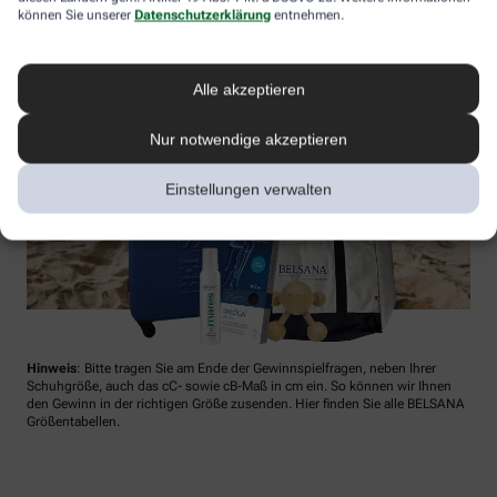
können Sie unserer
Datenschutzerklärung
entnehmen.
Alle akzeptieren
Nur notwendige akzeptieren
Einstellungen verwalten
Hinweis
: Bitte tragen Sie am Ende der Gewinnspielfragen, neben Ihrer
Schuhgröße, auch das cC- sowie cB-Maß in cm ein. So können wir Ihnen
den Gewinn in der richtigen Größe zusenden. Hier finden Sie alle BELSANA
Größentabellen.