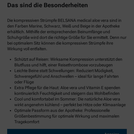
Das sind die Besonderheiten
Die kompressiven Strümpfe BELSANA medical aloe vera sind in
den Farben Marine, Schwarz, Weiß und Beige in der Apotheke
erhältlich. Mithilfe der entsprechenden Beinumfänge und
Schuhgröße wird dort die richtige Größe für Sie ermittelt. Denn nur
bei optimalem Sitz können die kompressiven Strümpfe ihre
Wirkung voll entfalten.
Schützt auf Reisen: Wirksame Kompression unterstützt den
Blutfluss und hilft, einer Reisethrombose vorzubeugen
Leichte Beine statt Schwellungen: Reduziert Müdigkeit,
Schweregefühl und Anschwellen – ideal für lange Fahrten
oder Flüge
Extra Pflege für die Haut: Aloe vera und Vitamin E spenden
kontinuierlich Feuchtigkeit und steigern das Wohlbefinden
Cool und komfortabel im Sommer: Die natürliche Aloe vera
wirkt angenehm kühlend – perfekt bei Hitze oder Klimaanlage
Optimale Passform aus der Apotheke: Professionelle
Größenbestimmung für optimale Wirkung und maximalen
Tragekomfort