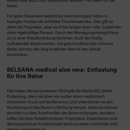
Reisen aber auch zum Stressfaktor werden – vor allem für die
Beine.
Für jeden Reisenden besteht bei mehrstündigem Sitzen in
beengter Position ein erhöhtes Thromboserisiko. Dies gilt vor
allem bei Flugreisen, aber auch bei langen Auto- oder Zugfahrten
ohne regelmäßige Pausen. Durch den Bewegungsmangel kann
es zu einer Reisethrombose kommen. Auch die häufig
auftretenden Beschwerden, wie geschwollene oder schwere
Beine, können den lang ersehnten Start in den Urlaub
erschweren.
BELSANA medical aloe vera: Entlastung
für Ihre Beine
Hier bieten die kompressiven Strümpfe der Marke BELSANA
Entlastung, denn sie üben von außen einen medizinisch
wirksamen Druck auf die Beine aus und unterstützen so den
Rücktransport des Blutes in Richtung Herzen. Dadurch können
sie nicht nur dem Anschwellen der Beine vorbeugen, sondern
helfen bei einer Reisethrombose-Prophylaxe. Dabei lassen sich
die kompressiven Kniestrümpfe leicht anziehen und fühlen sich
ebenso angenehm an.