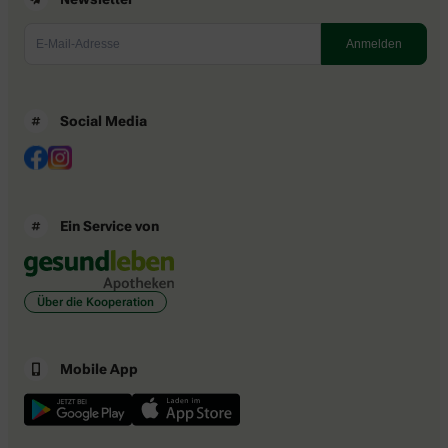
Social Media
Ein Service von
Über die Kooperation
Mobile App