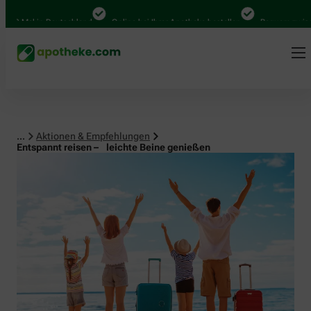
al in Deutschland
Online bei Ihrer Apotheke bestellen
Bequem zwischen Ab
...
Aktionen & Empfehlungen
Entspannt reisen – leichte Beine genießen