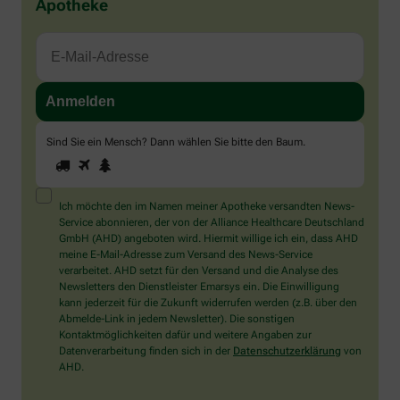
Apotheke
Sind Sie ein Mensch? Dann wählen Sie bitte
den Baum
.
1
2
3
Sind
Sie
ein
Mensch?
Ich möchte den im Namen meiner Apotheke versandten News-
Dann
Service abonnieren, der von der Alliance Healthcare Deutschland
wählen
GmbH (AHD) angeboten wird. Hiermit willige ich ein, dass AHD
Sie
meine E-Mail-Adresse zum Versand des News-Service
bitte
verarbeitet. AHD setzt für den Versand und die Analyse des
den
Newsletters den Dienstleister Emarsys ein. Die Einwilligung
Baum.
kann jederzeit für die Zukunft widerrufen werden (z.B. über den
Abmelde-Link in jedem Newsletter). Die sonstigen
Kontaktmöglichkeiten dafür und weitere Angaben zur
Datenverarbeitung finden sich in der
Datenschutzerklärung
von
AHD.