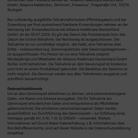
teilnehmen oder Postkarte senden an: Alliance Healthcare Deutschland
GmbH, Despina Kalaitzidou, Stichwort „Fresenius“, Pragstraße 154, 70376
Stuttgart.
Nur vollständig ausgefüllte Teilnahmeformulare (Pflichtangaben) und bei
Zusendung per Post ausreichend frankierte Einsendungen nehmen an der
Verlosung teil. Einsendeschluss bei Alliance Healthcare Deutschland
GmbH, ist der 05.07.2026. Es gilt das Datum des Poststempels bzw. das
Datum der Online-Teilnahme. Der Rechtsweg ist ausgeschlossen. Die
Teilnahme ist nur unmittelbar möglich; das heißt, eine Teilnahme über
Dritte – insbesondere sog. Gewinnspielclubs oder Gewinnspielagenturen –
ist ausgeschlossen. Pro Person ist nur eine Teilnahme möglich.
Minderjährige und Mitarbeiter der Alliance Healthcare Deutschland GmbH
dürfen nicht teilnehmen. Die Teilnahme an dem Gewinnspiel ist kostenlos
und nicht an einem Produktkauf gebunden. Die Barablöse der Gewinne ist
nicht möglich. Die Gewinner werden aus allen Teilnehmern ausgelost und
schriftlich benachrichtigt.
Datenschutzhinweis
Um an dem Gewinnspiel teilnehmen zu können, sind personenbezogene
Daten, wie Name und Adresse anzugeben. Die für Teilnahme am
Gewinnspiel erforderlichen Daten sind entsprechend als Pflichtfelder
gekennzeichnet. Die erhobenen personenbezogenen Daten werden
ausschließlich zur Durchführung des Gewinnspiels – zur Erfüllung eines
Vertrages gemäß Art. 6 Nr. 1 lit. b) DSGVO – verwendet. Weitere
Informationen auf Grund dieser Datenerhebung, z.B. Informationen über
Ihre Betroffenenrechte, sind auf dieser Website in der Datenschutzerklärung
einsehbar.