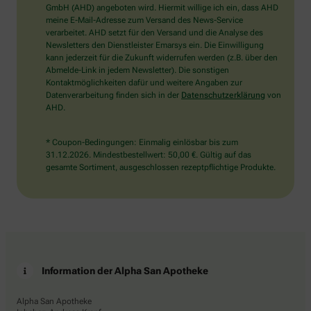
wählen
GmbH (AHD) angeboten wird. Hiermit willige ich ein, dass AHD
Sie
meine E-Mail-Adresse zum Versand des News-Service
bitte
verarbeitet. AHD setzt für den Versand und die Analyse des
die
Newsletters den Dienstleister Emarsys ein. Die Einwilligung
Flagge.
kann jederzeit für die Zukunft widerrufen werden (z.B. über den
Abmelde-Link in jedem Newsletter). Die sonstigen
Kontaktmöglichkeiten dafür und weitere Angaben zur
Datenverarbeitung finden sich in der
Datenschutzerklärung
von
AHD.
* Coupon-Bedingungen: Einmalig einlösbar bis zum
31.12.2026. Mindestbestellwert: 50,00 €. Gültig auf das
gesamte Sortiment, ausgeschlossen rezeptpflichtige Produkte.
Information der Alpha San Apotheke
Alpha San Apotheke