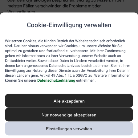
meisten Fällen verschwinden die Probleme mit den
Wechseljahren.
Voraussetzung für eine erfolgreiche Behandlung ist allerdings
Cookie-Einwilligung verwalten
immer, dass die Endometriose auch als solche erkannt wird.
Regelmäßig heftige Regelschmerzen sollten Frauen deshalb ernst
nehmen und ärztlich abklären lassen. Und sich auf keinen Fall
Wir setzen Cookies, die für den Betrieb der Website technisch erforderlich
einreden lassen, sie seien normal.
sind. Darüber hinaus verwenden wir Cookies, um unsere Website für Sie
optimal zu gestalten und fortlaufend zu verbessern. Mit Ihrer Zustimmung
geben wir Informationen zu Ihrer Verwendung unserer Website auch an
Drittanbieter weiter. Soweit dabei Daten in Ländern verarbeitet werden, in
denen kein angemessenes Datenschutzniveau besteht, stimmen Sie mit Ihrer
Einwilligung zur Nutzung dieser Dienste auch der Verarbeitung Ihrer Daten in
diesen Ländern gem. Artikel 49 Abs. 1 lit. a DSGVO zu. Weitere Informationen
können Sie unserer
Datenschutzerklärung
entnehmen.
Alle akzeptieren
Melden Sie sich hier an und sichern Sie
Nur notwendige akzeptieren
sich Ihren 10% Gutschein* für unsere
Apotheke
Einstellungen verwalten