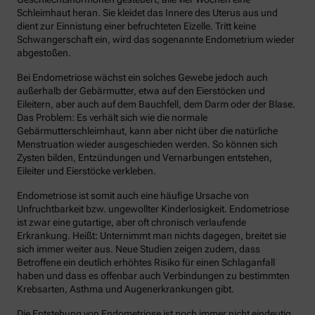
Schleimhaut heran. Sie kleidet das Innere des Uterus aus und
dient zur Einnistung einer befruchteten Eizelle. Tritt keine
Schwangerschaft ein, wird das sogenannte Endometrium wieder
abgestoßen.
Bei Endometriose wächst ein solches Gewebe jedoch auch
außerhalb der Gebärmutter, etwa auf den Eierstöcken und
Eileitern, aber auch auf dem Bauchfell, dem Darm oder der Blase.
Das Problem: Es verhält sich wie die normale
Gebärmutterschleimhaut, kann aber nicht über die natürliche
Menstruation wieder ausgeschieden werden. So können sich
Zysten bilden, Entzündungen und Vernarbungen entstehen,
Eileiter und Eierstöcke verkleben.
Endometriose ist somit auch eine häufige Ursache von
Unfruchtbarkeit bzw. ungewollter Kinderlosigkeit. Endometriose
ist zwar eine gutartige, aber oft chronisch verlaufende
Erkrankung. Heißt: Unternimmt man nichts dagegen, breitet sie
sich immer weiter aus. Neue Studien zeigen zudem, dass
Betroffene ein deutlich erhöhtes Risiko für einen Schlaganfall
haben und dass es offenbar auch Verbindungen zu bestimmten
Krebsarten, Asthma und Augenerkrankungen gibt.
Die Entstehung von Endometriose ist noch immer nicht eindeutig