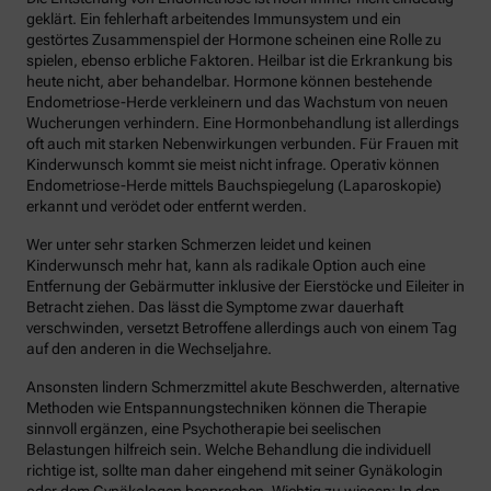
geklärt. Ein fehlerhaft arbeitendes Immunsystem und ein
gestörtes Zusammenspiel der Hormone scheinen eine Rolle zu
spielen, ebenso erbliche Faktoren. Heilbar ist die Erkrankung bis
heute nicht, aber behandelbar. Hormone können bestehende
Endometriose-Herde verkleinern und das Wachstum von neuen
Wucherungen verhindern. Eine Hormonbehandlung ist allerdings
oft auch mit starken Nebenwirkungen verbunden. Für Frauen mit
Kinderwunsch kommt sie meist nicht infrage. Operativ können
Endometriose-Herde mittels Bauchspiegelung (Laparoskopie)
erkannt und verödet oder entfernt werden.
Wer unter sehr starken Schmerzen leidet und keinen
Kinderwunsch mehr hat, kann als radikale Option auch eine
Entfernung der Gebärmutter inklusive der Eierstöcke und Eileiter in
Betracht ziehen. Das lässt die Symptome zwar dauerhaft
verschwinden, versetzt Betroffene allerdings auch von einem Tag
auf den anderen in die Wechseljahre.
Ansonsten lindern Schmerzmittel akute Beschwerden, alternative
Methoden wie Entspannungstechniken können die Therapie
sinnvoll ergänzen, eine Psychotherapie bei seelischen
Belastungen hilfreich sein. Welche Behandlung die individuell
richtige ist, sollte man daher eingehend mit seiner Gynäkologin
oder dem Gynäkologen besprechen. Wichtig zu wissen: In den