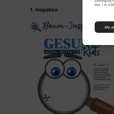
Einwilligung z
Abs. 1 lit. a
1. Inspektor
Alle a