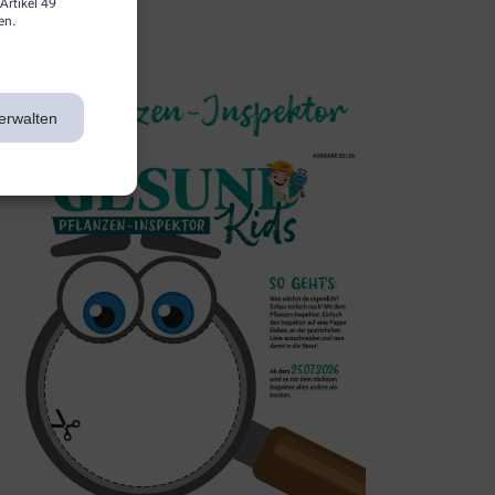
Artikel 49
en.
3. Inspektor
erwalten