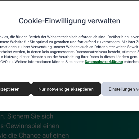
uskeln und Gelenke
Cookie-Einwilligung verwalten
®
®
 können, unterstützen
Kytta
Schmerzsalbe und Kytta
Wärm
 Beschwerden effektiv lindert, sorgt die Wärmecreme für wohl
kies, die für den Betrieb der Website technisch erforderlich sind. Darüber hinaus v
nsere Website für Sie optimal zu gestalten und fortlaufend zu verbessern. Mit Ihrer
ormationen zu Ihrer Verwendung unserer Website auch an Drittanbieter weiter. Soweit
rarbeitet werden, in denen kein angemessenes Datenschutzniveau besteht, stimmen Si
ur Nutzung dieser Dienste auch der Verarbeitung Ihrer Daten in diesen Ländern gem. 
 DSGVO zu. Weitere Informationen können Sie unserer
Datenschutzerklärung
entnehm
kzeptieren
Nur notwendige akzeptieren
Einstellungen v