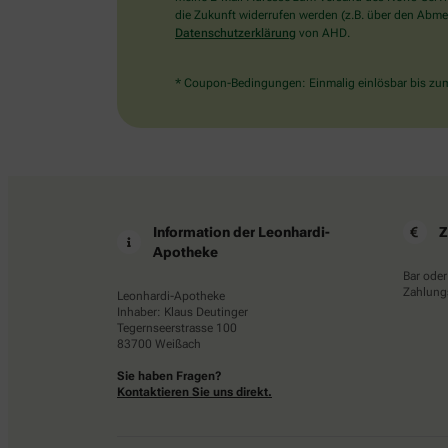
die Zukunft widerrufen werden (z.B. über den Abmel
Datenschutzerklärung
von AHD.
* Coupon-Bedingungen: Einmalig einlösbar bis zum 
Information der Leonhardi-
Z
Apotheke
Bar oder
Zahlungs
Leonhardi-Apotheke
Inhaber: Klaus Deutinger
Tegernseerstrasse 100
83700 Weißach
Sie haben Fragen?
Kontaktieren Sie uns direkt.