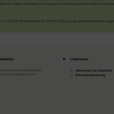
wählen
de-Link in jedem Newsletter). Die sonstigen Kontaktmöglichkeiten dafür und weitere
Sie
bitte
die
31.12.2026. Mindestbestellwert: 50,00 €. Gültig auf das gesamte Sortiment, ausges
Tasse.
ahlarten
Lieferarten
 mit einer anderen akzeptierten
Abholung in der Apotheke
art Ihrer Apotheke vor Ort.
Botendienstlieferung