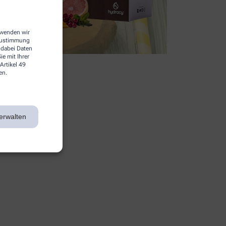
erwenden wir
 Zustimmung
 dabei Daten
e mit Ihrer
Artikel 49
en.
erwalten