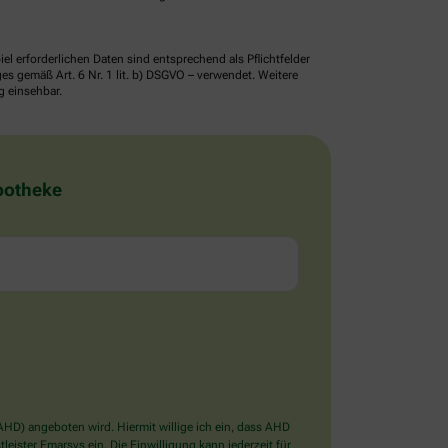
erforderlichen Daten sind entsprechend als Pflichtfelder
 gemäß Art. 6 Nr. 1 lit. b) DSGVO – verwendet. Weitere
g einsehbar.
Apotheke
D) angeboten wird. Hiermit willige ich ein, dass AHD
ister Emarsys ein. Die Einwilligung kann jederzeit für