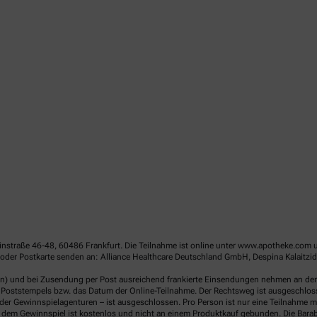
linstraße 46-48, 60486 Frankfurt. Die Teilnahme ist online unter www.apotheke.com 
der Postkarte senden an: Alliance Healthcare Deutschland GmbH, Despina Kalaitzido
en) und bei Zusendung per Post ausreichend frankierte Einsendungen nehmen an der V
Poststempels bzw. das Datum der Online-Teilnahme. Der Rechtsweg ist ausgeschlossen
er Gewinnspielagenturen – ist ausgeschlossen. Pro Person ist nur eine Teilnahme mö
dem Gewinnspiel ist kostenlos und nicht an einem Produktkauf gebunden. Die Barab