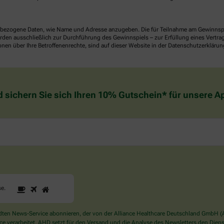
ezogene Daten, wie Name und Adresse anzugeben. Die für Teilnahme am Gewinnspiel 
n ausschließlich zur Durchführung des Gewinnspiels – zur Erfüllung eines Vertrages
nen über Ihre Betroffenenrechte, sind auf dieser Website in der Datenschutzerklärun
d sichern Sie sich Ihren 10% Gutschein* für unsere 
1
2
3
Sind
se
.
Sie
ein
Mensch?
en News-Service abonnieren, der von der Alliance Healthcare Deutschland GmbH (AH
Dann
verarbeitet. AHD setzt für den Versand und die Analyse des Newsletters den Dienstle