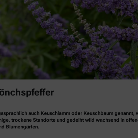
Mönchspfeffer
gssprachlich auch Keuschlamm oder Keuschbaum genannt, wä
nnige, trockene Standorte und gedeiht wild wachsend in offe
 und Blumengärten.