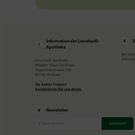
Information der Leonhardi-
Z
Apotheke
Bar oder
Zahlungs
Leonhardi-Apotheke
Inhaber: Klaus Deutinger
Tegernseerstrasse 100
83700 Weißach
Sie haben Fragen?
Kontaktieren Sie uns direkt.
Newsletter