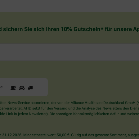
d sichern Sie sich Ihren 10% Gutschein* für unsere 
1
2
3
Sind
se
.
Sie
ein
Mensch?
en News-Service abonnieren, der von der Alliance Healthcare Deutschland GmbH (AH
Dann
verarbeitet. AHD setzt für den Versand und die Analyse des Newsletters den Dienstle
wählen
de-Link in jedem Newsletter). Die sonstigen Kontaktmöglichkeiten dafür und weitere
Sie
bitte
die
31.12.2026. Mindestbestellwert: 50,00 €. Gültig auf das gesamte Sortiment, ausges
Tasse.