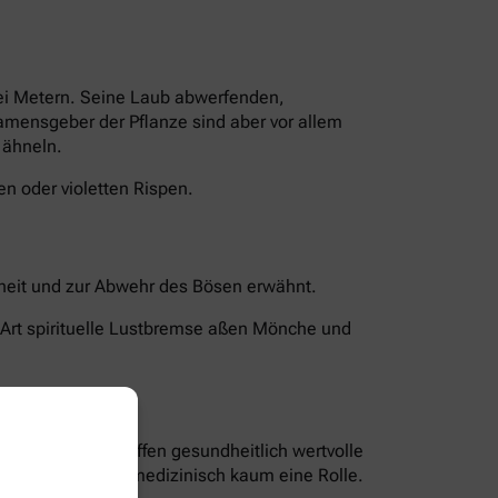
rei Metern. Seine Laub abwerfenden,
Namensgeber der Pflanze sind aber vor allem
 ähneln.
n oder violetten Rispen.
chheit und zur Abwehr des Bösen erwähnt.
 Art spirituelle Lustbremse aßen Mönche und
len und Bitterstoffen gesundheitlich wertvolle
nd Blüten spielen medizinisch kaum eine Rolle.