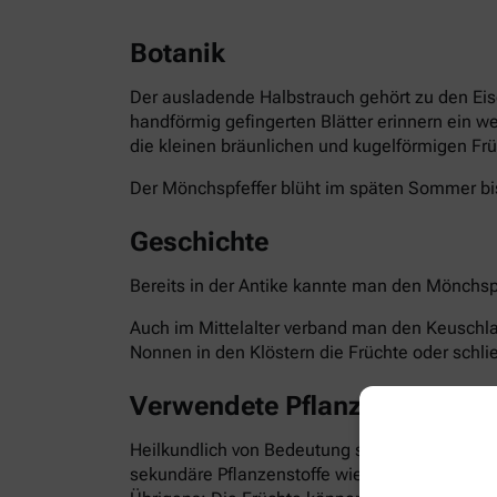
Botanik
Der ausladende Halbstrauch gehört zu den Eis
handförmig gefingerten Blätter erinnern ein w
die kleinen bräunlichen und kugelförmigen Frü
Der Mönchspfeffer blüht im späten Sommer bis
Geschichte
Bereits in der Antike kannte man den Mönchspf
Auch im Mittelalter verband man den Keuschla
Nonnen in den Klöstern die Früchte oder schli
Verwendete Pflanzenteile
Heilkundlich von Bedeutung sind die reifen Fr
sekundäre Pflanzenstoffe wie Flavonoide, Irid