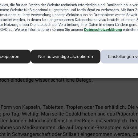
ch als alternativer Scharfmacher zum schwarzen Pfeffer verwe
kies, die für den Betrieb der Website technisch erforderlich sind. Darüber hinaus v
nsere Website für Sie optimal zu gestalten und fortlaufend zu verbessern. Mit Ihrer
ormationen zu Ihrer Verwendung unserer Website auch an Drittanbieter weiter. Soweit
rarbeitet werden, in denen kein angemessenes Datenschutzniveau besteht, stimmen Si
ur Nutzung dieser Dienste auch der Verarbeitung Ihrer Daten in diesen Ländern gem. 
onhaushalt und ist ein erwiesen wirksames alternatives Heilm
 DSGVO zu. Weitere Informationen können Sie unserer
Datenschutzerklärung
entnehm
lusstörungen. Beim PMS treten oft Symptome wie Reizbarkei
hte Werte des körpereigenen Hormons Prolaktin. Prolaktin ist f
 Eierstöcken.
kzeptieren
Nur notwendige akzeptieren
Einstellungen v
die Ausschüttung des Hormons. Durch die prolaktinsenkende Wir
nszyklus. Weil Zyklusstörungen oft auch mit einem unerfüllte
r eine Schwangerschaft verbessern. Auch bei Periodenschmer
 noch eindeutige wissenschaftliche Belege.
n Form von Kapseln, Tabletten, Tropfen oder Tee erhältlich. Die
mg pro Tag. Wichtig: Man sollte Geduld haben und das Präparat
alten können. Mönchspfeffer ist in der Regel gut verträglich. D
nnahme von Medikamenten, die auf Dopamin-Rezeptoren wirken,
cht in Schwangerschaft oder Stillzeit eingenommen werden, da 