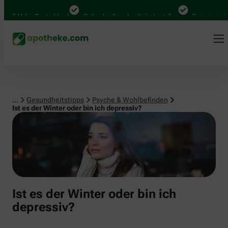
Psyche & Wohlbefinden
00 Mal in Deutschland
Online bei Ihrer Apotheke bestellen
Bequem zwischen
...
Gesundheitstipps
Psyche & Wohlbefinden
Ist es der Winter oder bin ich depressiv?
Ist es der Winter oder bin ich
depressiv?