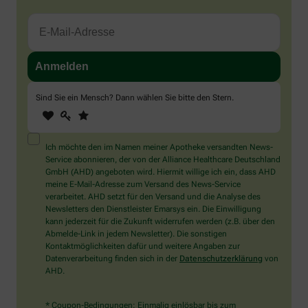
Sind Sie ein Mensch? Dann wählen Sie bitte
den Stern
.
1
2
3
Sind
Sie
ein
Mensch?
Ich möchte den im Namen meiner Apotheke versandten News-
Dann
Service abonnieren, der von der Alliance Healthcare Deutschland
wählen
GmbH (AHD) angeboten wird. Hiermit willige ich ein, dass AHD
Sie
meine E-Mail-Adresse zum Versand des News-Service
bitte
verarbeitet. AHD setzt für den Versand und die Analyse des
den
Newsletters den Dienstleister Emarsys ein. Die Einwilligung
Stern.
kann jederzeit für die Zukunft widerrufen werden (z.B. über den
Abmelde-Link in jedem Newsletter). Die sonstigen
Kontaktmöglichkeiten dafür und weitere Angaben zur
Datenverarbeitung finden sich in der
Datenschutzerklärung
von
AHD.
* Coupon-Bedingungen: Einmalig einlösbar bis zum