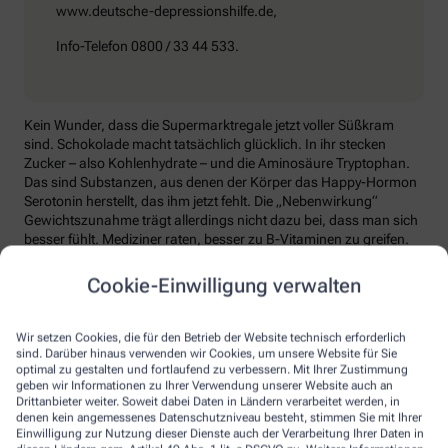
www.deutsche-depressionshilfe.de,
Info-Telefon 0800 / 33 44 533.
Kein Wunder, dass die Supermarktregale jetzt voller Süßkram
sind. Schokolade macht tatsächlich glücklich. In ihr stecken
Zucker – also Kohlenhydrate – und die Aminosäure Tryptophan.
Das sind Substanzen, aus denen der Körper das Happy-Hormon
Serotonin herstellt, das ihm jetzt fehlt. Die „Nebenwirkung“
Gewichtszunahme trägt allerdings nicht dazu bei, dass man sich
besser fühlt. Mediziner raten, besser zu B-Vitaminen zu greifen.
Die liefern unter anderem Baustoffe für Serotonin, fördern den
Energiestoffwechsel und unterstützen die Stressverarbeitung.
Cookie-Einwilligung verwalten
Kontraproduktiv beim Wintertief: sich einzuigeln und
zurückzuziehen. Im Gegenteil: Aktiv zu bleiben, mit Familie und
Wir setzen Cookies, die für den Betrieb der Website technisch erforderlich
Freunden etwas zu unternehmen, viel frische Luft zu tanken und
sind. Darüber hinaus verwenden wir Cookies, um unsere Website für Sie
sich zum Beispiel mit seinem Hobby intensiv zu beschäftigen, hebt
optimal zu gestalten und fortlaufend zu verbessern. Mit Ihrer Zustimmung
geben wir Informationen zu Ihrer Verwendung unserer Website auch an
die Laune. Dabei hilft, sich jeden Sonntag zu notieren, was man in
Drittanbieter weiter. Soweit dabei Daten in Ländern verarbeitet werden, in
der kommenden Woche Schönes machen will.
denen kein angemessenes Datenschutzniveau besteht, stimmen Sie mit Ihrer
Einwilligung zur Nutzung dieser Dienste auch der Verarbeitung Ihrer Daten in
Sommer-Feeling lässt sich auch zurückholen: mit anderen in