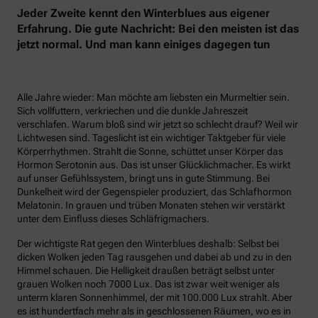
Jeder Zweite kennt den Winterblues aus eigener
Erfahrung. Die gute Nachricht: Bei den meisten ist das
jetzt normal. Und man kann einiges dagegen tun
Alle Jahre wieder: Man möchte am liebsten ein Murmeltier sein.
Sich vollfuttern, verkriechen und die dunkle Jahreszeit
verschlafen. Warum bloß sind wir jetzt so schlecht drauf? Weil wir
Lichtwesen sind. Tageslicht ist ein wichtiger Taktgeber für viele
Körperrhythmen. Strahlt die Sonne, schüttet unser Körper das
Hormon Serotonin aus. Das ist unser Glücklichmacher. Es wirkt
auf unser Gefühlssystem, bringt uns in gute Stimmung. Bei
Dunkelheit wird der Gegenspieler produziert, das Schlafhormon
Melatonin. In grauen und trüben Monaten stehen wir verstärkt
unter dem Einfluss dieses Schläfrigmachers.
Der wichtigste Rat gegen den Winterblues deshalb: Selbst bei
dicken Wolken jeden Tag rausgehen und dabei ab und zu in den
Himmel schauen. Die Helligkeit draußen beträgt selbst unter
grauen Wolken noch 7000 Lux. Das ist zwar weit weniger als
unterm klaren Sonnenhimmel, der mit 100.000 Lux strahlt. Aber
es ist hundertfach mehr als in geschlossenen Räumen, wo es in