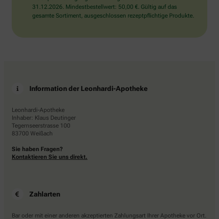
31.12.2026. Mindestbestellwert: 50,00 €. Gültig auf das
gesamte Sortiment, ausgeschlossen rezeptpflichtige Produkte.
Information der Leonhardi-Apotheke
Leonhardi-Apotheke
Inhaber: Klaus Deutinger
Tegernseerstrasse 100
83700 Weißach
Sie haben Fragen?
Kontaktieren Sie uns direkt.
Zahlarten
Bar oder mit einer anderen akzeptierten Zahlungsart Ihrer Apotheke vor Ort.