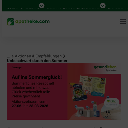
0 Mal in Deutschland
Online bei Ihrer Apotheke bestellen
Bequem zwischen
...
Aktionen & Empfehlungen
Unbeschwert durch den Sommer