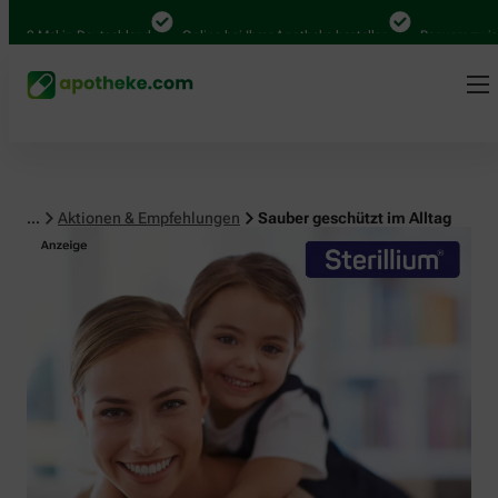
 Mal in Deutschland
Online bei Ihrer Apotheke bestellen
Bequem zwischen 
...
Aktionen & Empfehlungen
Sauber geschützt im Alltag