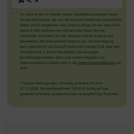
Sie
ein
Mensch?
Ich möchte den im Namen meiner Apotheke versandten News-
Dann
Service abonnieren, der von der Alliance Healthcare Deutschland
wählen
GmbH (AHD) angeboten wird. Hiermit willige ich ein, dass AHD
Sie
meine E-Mail-Adresse zum Versand des News-Service
bitte
verarbeitet. AHD setzt für den Versand und die Analyse des
den
Newsletters den Dienstleister Emarsys ein. Die Einwilligung
Schlüssel.
kann jederzeit für die Zukunft widerrufen werden (z.B. über den
Abmelde-Link in jedem Newsletter). Die sonstigen
Kontaktmöglichkeiten dafür und weitere Angaben zur
Datenverarbeitung finden sich in der
Datenschutzerklärung
von
AHD.
* Coupon-Bedingungen: Einmalig einlösbar bis zum
31.12.2026. Mindestbestellwert: 50,00 €. Gültig auf das
gesamte Sortiment, ausgeschlossen rezeptpflichtige Produkte.