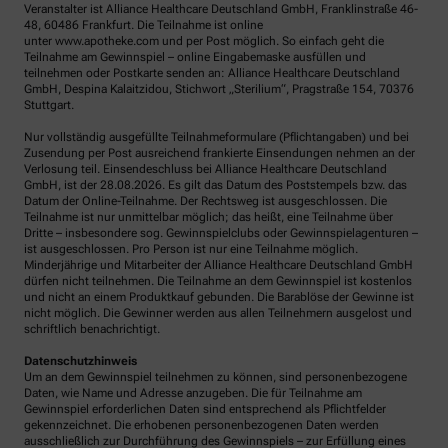
Veranstalter ist Alliance Healthcare Deutschland GmbH, Franklinstraße 46-
48, 60486 Frankfurt. Die Teilnahme ist online
unter www.apotheke.com und per Post möglich. So einfach geht die
Teilnahme am Gewinnspiel – online Eingabemaske ausfüllen und
teilnehmen oder Postkarte senden an: Alliance Healthcare Deutschland
GmbH, Despina Kalaitzidou, Stichwort „Sterilium“, Pragstraße 154, 70376
Stuttgart.
Nur vollständig ausgefüllte Teilnahmeformulare (Pflichtangaben) und bei
Zusendung per Post ausreichend frankierte Einsendungen nehmen an der
Verlosung teil. Einsendeschluss bei Alliance Healthcare Deutschland
GmbH, ist der 28.08.2026. Es gilt das Datum des Poststempels bzw. das
Datum der Online-Teilnahme. Der Rechtsweg ist ausgeschlossen. Die
Teilnahme ist nur unmittelbar möglich; das heißt, eine Teilnahme über
Dritte – insbesondere sog. Gewinnspielclubs oder Gewinnspielagenturen –
ist ausgeschlossen. Pro Person ist nur eine Teilnahme möglich.
Minderjährige und Mitarbeiter der Alliance Healthcare Deutschland GmbH
dürfen nicht teilnehmen. Die Teilnahme an dem Gewinnspiel ist kostenlos
und nicht an einem Produktkauf gebunden. Die Barablöse der Gewinne ist
nicht möglich. Die Gewinner werden aus allen Teilnehmern ausgelost und
schriftlich benachrichtigt.
Datenschutzhinweis
Um an dem Gewinnspiel teilnehmen zu können, sind personenbezogene
Daten, wie Name und Adresse anzugeben. Die für Teilnahme am
Gewinnspiel erforderlichen Daten sind entsprechend als Pflichtfelder
gekennzeichnet. Die erhobenen personenbezogenen Daten werden
ausschließlich zur Durchführung des Gewinnspiels – zur Erfüllung eines