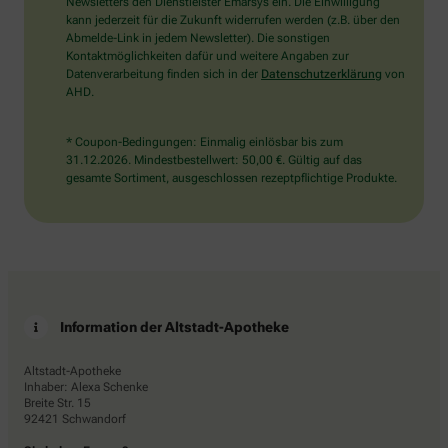
die
Newsletters den Dienstleister Emarsys ein. Die Einwilligung
Tasse.
kann jederzeit für die Zukunft widerrufen werden (z.B. über den
Abmelde-Link in jedem Newsletter). Die sonstigen
Kontaktmöglichkeiten dafür und weitere Angaben zur
Datenverarbeitung finden sich in der
Datenschutzerklärung
von
AHD.
* Coupon-Bedingungen: Einmalig einlösbar bis zum
31.12.2026. Mindestbestellwert: 50,00 €. Gültig auf das
gesamte Sortiment, ausgeschlossen rezeptpflichtige Produkte.
Information der Altstadt-Apotheke
Altstadt-Apotheke
Inhaber: Alexa Schenke
Breite Str. 15
92421 Schwandorf