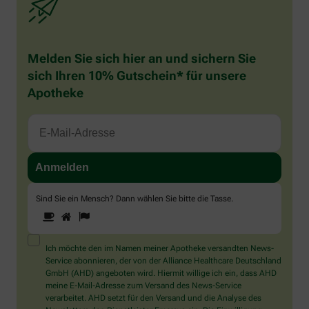
Melden Sie sich hier an und sichern Sie
sich Ihren 10% Gutschein* für unsere
Apotheke
Sind Sie ein Mensch? Dann wählen Sie bitte
die Tasse
.
1
2
3
Sind
Sie
ein
Mensch?
Ich möchte den im Namen meiner Apotheke versandten News-
Dann
Service abonnieren, der von der Alliance Healthcare Deutschland
wählen
GmbH (AHD) angeboten wird. Hiermit willige ich ein, dass AHD
Sie
meine E-Mail-Adresse zum Versand des News-Service
bitte
verarbeitet. AHD setzt für den Versand und die Analyse des