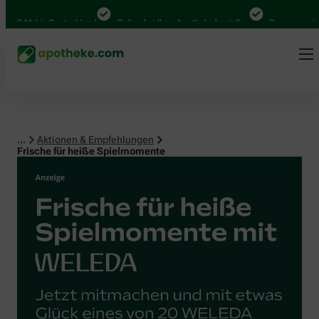
 Mal in Deutschland
Online bei Ihrer Apotheke bestellen
Bequem zwischen A
...
Aktionen & Empfehlungen
Frische für heiße Spielmomente