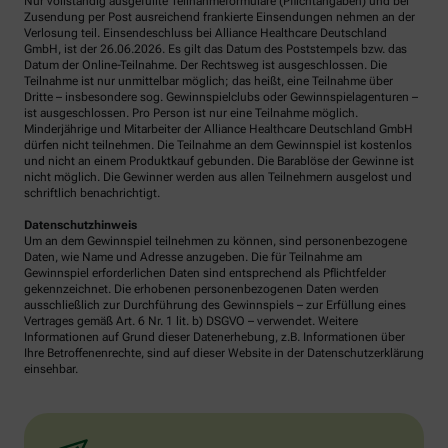
Nur vollständig ausgefüllte Teilnahmeformulare (Pflichtangaben) und bei
Zusendung per Post ausreichend frankierte Einsendungen nehmen an der
Verlosung teil. Einsendeschluss bei Alliance Healthcare Deutschland
GmbH, ist der 26.06.2026. Es gilt das Datum des Poststempels bzw. das
Datum der Online-Teilnahme. Der Rechtsweg ist ausgeschlossen. Die
Teilnahme ist nur unmittelbar möglich; das heißt, eine Teilnahme über
Dritte – insbesondere sog. Gewinnspielclubs oder Gewinnspielagenturen –
ist ausgeschlossen. Pro Person ist nur eine Teilnahme möglich.
Minderjährige und Mitarbeiter der Alliance Healthcare Deutschland GmbH
dürfen nicht teilnehmen. Die Teilnahme an dem Gewinnspiel ist kostenlos
und nicht an einem Produktkauf gebunden. Die Barablöse der Gewinne ist
nicht möglich. Die Gewinner werden aus allen Teilnehmern ausgelost und
schriftlich benachrichtigt.
Datenschutzhinweis
Um an dem Gewinnspiel teilnehmen zu können, sind personenbezogene
Daten, wie Name und Adresse anzugeben. Die für Teilnahme am
Gewinnspiel erforderlichen Daten sind entsprechend als Pflichtfelder
gekennzeichnet. Die erhobenen personenbezogenen Daten werden
ausschließlich zur Durchführung des Gewinnspiels – zur Erfüllung eines
Vertrages gemäß Art. 6 Nr. 1 lit. b) DSGVO – verwendet. Weitere
Informationen auf Grund dieser Datenerhebung, z.B. Informationen über
Ihre Betroffenenrechte, sind auf dieser Website in der Datenschutzerklärung
einsehbar.