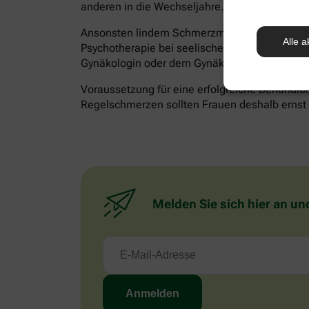
anderen in die Wechseljahre.
Ansonsten lindern Schmerzmittel akute Besch
Alle a
Psychotherapie bei seelischen Belastungen hilf
Gynäkologin oder dem Gynäkologen besprechen
Voraussetzung für eine erfolgreiche Behandlun
Regelschmerzen sollten Frauen deshalb ernst n
Melden Sie sich hier an un