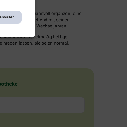
en die Therapie sinnvoll ergänzen, eine
erwalten
lte man daher eingehend mit seiner
 Probleme mit den Wechseljahren.
 erkannt wird. Regelmäßig heftige
einreden lassen, sie seien normal.
Apotheke