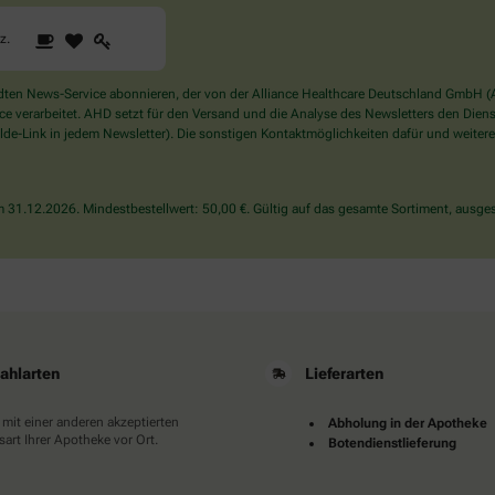
1
2
3
Sind
rz
.
Sie
ein
Mensch?
en News-Service abonnieren, der von der Alliance Healthcare Deutschland GmbH (AH
Dann
verarbeitet. AHD setzt für den Versand und die Analyse des Newsletters den Dienstle
wählen
de-Link in jedem Newsletter). Die sonstigen Kontaktmöglichkeiten dafür und weitere
Sie
bitte
das
31.12.2026. Mindestbestellwert: 50,00 €. Gültig auf das gesamte Sortiment, ausges
Herz.
ahlarten
Lieferarten
 mit einer anderen akzeptierten
Abholung in der Apotheke
art Ihrer Apotheke vor Ort.
Botendienstlieferung