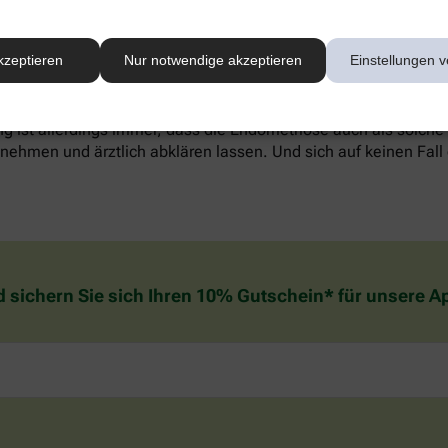
werden, alternative Methoden wie Entspannungstechniken könn
kzeptieren
Nur notwendige akzeptieren
Einstellungen v
reich sein. Welche Behandlung die individuell richtige ist, sol
. Wichtig zu wissen: In den meisten Fällen verschwinden die
g ist allerdings immer, dass die Endometriose auch als solche
ehmen und ärztlich abklären lassen. Und sich auf keinen Fall 
d sichern Sie sich Ihren 10% Gutschein* für unsere 