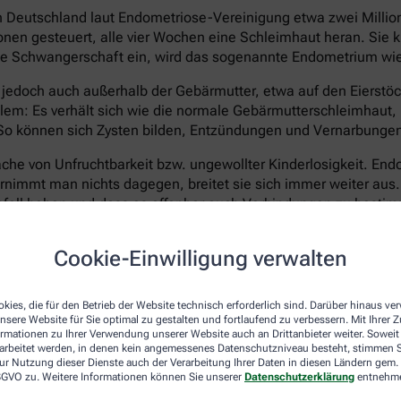
 in Deutschland laut Endometriose-Vereinigung etwa zwei Milli
en gesteuert, alle vier Wochen eine Schleimhaut heran. Sie kl
 keine Schwangerschaft ein, wird das sogenannte Endometrium w
edoch auch außerhalb der Gebärmutter, etwa auf den Eierstöck
em: Es verhält sich wie die normale Gebärmutterschleimhaut, k
 können sich Zysten bilden, Entzündungen und Vernarbungen e
he von Unfruchtbarkeit bzw. ungewollter Kinderlosigkeit. Endom
ernimmt man nichts dagegen, breitet sie sich immer weiter aus
ganfall haben und dass es offenbar auch Verbindungen zu best
Cookie-Einwilligung verwalten
er nicht eindeutig geklärt. Ein fehlerhaft arbeitendes Immun
o erbliche Faktoren. Heilbar ist die Erkrankung bis heute nic
nd das Wachstum von neuen Wucherungen verhindern. Eine Hor
kies, die für den Betrieb der Website technisch erforderlich sind. Darüber hinaus v
n mit Kinderwunsch kommt sie meist nicht infrage. Operativ 
nsere Website für Sie optimal zu gestalten und fortlaufend zu verbessern. Mit Ihrer
ormationen zu Ihrer Verwendung unserer Website auch an Drittanbieter weiter. Soweit
erödet oder entfernt werden.
rarbeitet werden, in denen kein angemessenes Datenschutzniveau besteht, stimmen Si
ur Nutzung dieser Dienste auch der Verarbeitung Ihrer Daten in diesen Ländern gem. 
keinen Kinderwunsch mehr hat, kann als radikale Option auch e
 DSGVO zu. Weitere Informationen können Sie unserer
Datenschutzerklärung
entnehm
as lässt die Symptome zwar dauerhaft verschwinden, versetzt Be