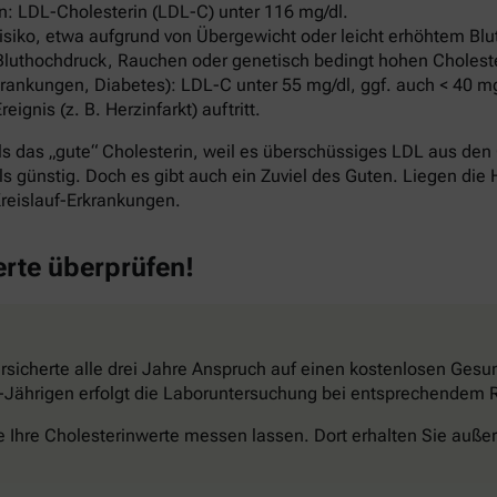
: LDL-Cholesterin (LDL-C) unter 116 mg/dl.
ko, etwa aufgrund von Übergewicht oder leicht erhöhtem Blut
Bluthochdruck, Rauchen oder genetisch bedingt hohen Cholest
ankungen, Diabetes): LDL-C unter 55 mg/dl, ggf. auch < 40 mg
nis (z. B. Herzinfarkt) auftritt.
s das „gute“ Cholesterin, weil es überschüssiges LDL aus den 
s günstig. Doch es gibt auch ein Zuviel des Guten. Liegen die 
reislauf-Erkrankungen.
erte überprüfen!
sicherte alle drei Jahre Anspruch auf einen kostenlosen Gesun
34-Jährigen erfolgt die Laboruntersuchung bei entsprechendem Ri
e Ihre Cholesterinwerte messen lassen. Dort erhalten Sie außer