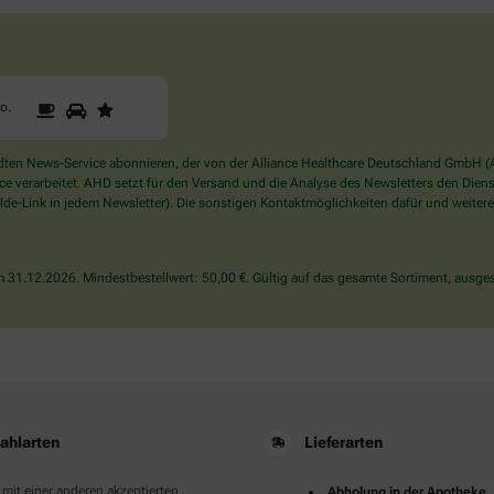
1
2
3
Sind
to
.
Sie
ein
Mensch?
en News-Service abonnieren, der von der Alliance Healthcare Deutschland GmbH (AH
Dann
verarbeitet. AHD setzt für den Versand und die Analyse des Newsletters den Dienstle
wählen
de-Link in jedem Newsletter). Die sonstigen Kontaktmöglichkeiten dafür und weitere
Sie
bitte
das
31.12.2026. Mindestbestellwert: 50,00 €. Gültig auf das gesamte Sortiment, ausges
Auto.
ahlarten
Lieferarten
 mit einer anderen akzeptierten
Abholung in der Apotheke