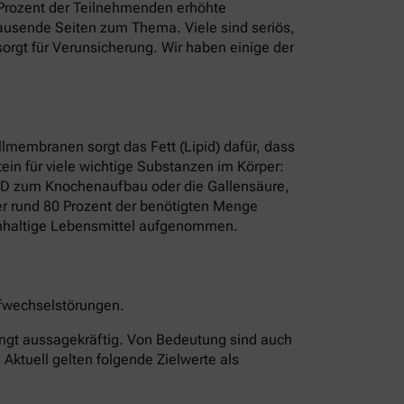
8 Prozent der Teilnehmenden erhöhte
t Tausende Seiten zum Thema. Viele sind seriös,
rgt für Verunsicherung. Wir haben einige der
ellmembranen sorgt das Fett (Lipid) dafür, dass
ein für viele wichtige Substanzen im Körper:
n D zum Knochenaufbau oder die Gallensäure,
rper rund 80 Prozent der benötigten Menge
erinhaltige Lebensmittel aufgenommen.
offwechselstörungen.
edingt aussagekräftig. Von Bedeutung sind auch
 Aktuell gelten folgende Zielwerte als