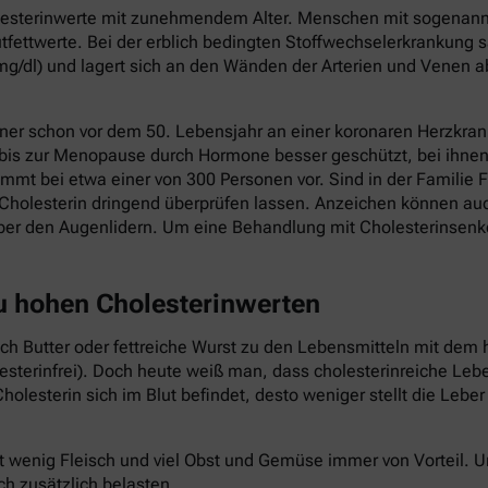
holesterinwerte mit zunehmendem Alter. Menschen mit sogenannt
fettwerte. Bei der erblich bedingten Stoffwechselerkrankung s
mg/dl) und lagert sich an den Wänden der Arterien und Venen a
ner schon vor dem 50. Lebensjahr an einer koronaren Herzkrank
 bis zur Menopause durch Hormone besser geschützt, bei ihnen 
mmt bei etwa einer von 300 Personen vor. Sind in der Familie F
Cholesterin dringend überprüfen lassen. Anzeichen können au
ber den Augenlidern. Um eine Behandlung mit Cholesterinsenk
zu hohen Cholesterinwerten
auch Butter oder fettreiche Wurst zu den Lebensmitteln mit dem 
lesterinfrei). Doch heute weiß man, dass cholesterinreiche Le
holesterin sich im Blut befindet, desto weniger stellt die Lebe
t wenig Fleisch und viel Obst und Gemüse immer von Vorteil.
ch zusätzlich belasten.