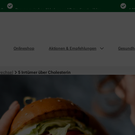
Bequem zwischen Abholung und Botendienst wählen
4.000 Mal 
Onlineshop
Aktionen & Empfehlungen
Gesundhe
wechsel
5 Irrtümer über Cholesterin