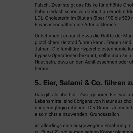
Falsch. Zwar steigt das Risiko für erhöhte C
haben jedoch schon von Geburt an erhöhte Blut
LDL-Cholesterin im Blut an (über 190 bis 500 
Erwachsenenalter eine Arteriosklerose.
Unbehandelt erkrankt etwa die Hälfte der Män
plötzlichem Herztod führen kann. Frauen sind
Jahren. Die familiäre Hypercholesterinämie ko
Bypass-Operationen bekannt, sollte man sein 
Haut sein, etwa an den Achillessehnen oder ü
herum.
5. Eier, Salami & Co. führen 
Das gilt als überholt. Zwar gehören Eier wie 
Lebensmittel sind übrigens von Natur aus cho
nur geringfügig erhöhen. Der Grund: Je mehr C
also nichts einzuwenden. Grundsätzlich
ist allerdings eine ausgewogene Ernährung mi
(s. Punkt 2), sollte man seinen Körper nicht no