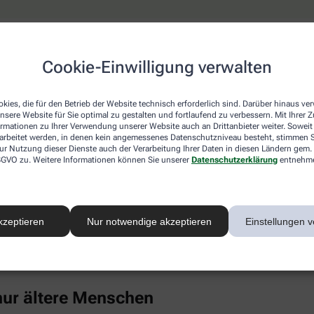
keine erhöhten Cholesterinwerte
Cookie-Einwilligung verwalten
ich ist, wähnt sich oft in Sicherheit, weil hohe Cholesterinwe
 die Blutfettwerte in die Höhe treiben. Dazu gehören auch Erk
el, chronischer Stress, Alkoholkonsum und Medikamente wie K
kies, die für den Betrieb der Website technisch erforderlich sind. Darüber hinaus v
nsere Website für Sie optimal zu gestalten und fortlaufend zu verbessern. Mit Ihrer
ormationen zu Ihrer Verwendung unserer Website auch an Drittanbieter weiter. Soweit
rarbeitet werden, in denen kein angemessenes Datenschutzniveau besteht, stimmen Si
nti-Baby-Pille untersucht und bei jungen Frauen (14 bis 19 Jahr
ur Nutzung dieser Dienste auch der Verarbeitung Ihrer Daten in diesen Ländern gem. 
uch Punkt 4). Als großer Risikofaktor hat sich in den vergange
 DSGVO zu. Weitere Informationen können Sie unserer
Datenschutzerklärung
entnehm
ebenfalls Cholesterin im Blut.
Eiweiß kann sich in der Gefäßwand ablagern, chronische Entz
rte unter anderem mit einem deutlich gesteigerten Risiko für H
kzeptieren
Nur notwendige akzeptieren
Einstellungen v
-Konzentration im Blut ist überwiegend genetisch bestimmt, ble
inem gesunden Lebensstil merklich senken (wenngleich Risiko
einmal im Leben bestimmen zu lassen.
 nur ältere Menschen