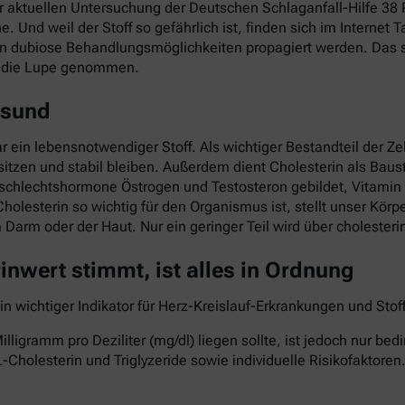
ner aktuellen Untersuchung der Deutschen Schlaganfall-Hilfe 3
he. Und weil der Stoff so gefährlich ist, finden sich im Interne
nn dubiose Behandlungsmöglichkeiten propagiert werden. Das so
r die Lupe genommen.
esund
ar ein lebensnotwendiger Stoff. Als wichtiger Bestandteil der Z
itzen und stabil bleiben. Außerdem dient Cholesterin als Baust
eschlechtshormone Östrogen und Testosteron gebildet, Vitami
Cholesterin so wichtig für den Organismus ist, stellt unser Kö
im Darm oder der Haut. Nur ein geringer Teil wird über cholest
nwert stimmt, ist alles in Ordnung
ein wichtiger Indikator für Herz-Kreislauf-Erkrankungen und St
lligramm pro Deziliter (mg/dl) liegen sollte, ist jedoch nur b
-Cholesterin und Triglyzeride sowie individuelle Risikofaktoren.