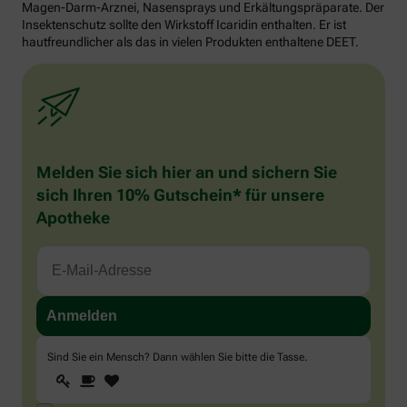
Magen-Darm-Arznei, Nasensprays und Erkältungspräparate. Der
Insektenschutz sollte den Wirkstoff Icaridin enthalten. Er ist
hautfreundlicher als das in vielen Produkten enthaltene DEET.
Melden Sie sich hier an und sichern Sie
sich Ihren 10% Gutschein* für unsere
Apotheke
Sind Sie ein Mensch? Dann wählen Sie bitte
die Tasse
.
1
2
3
Sind
Sie
ein