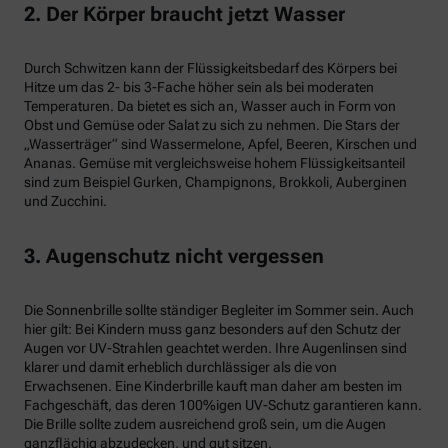
2. Der Körper braucht jetzt Wasser
Durch Schwitzen kann der Flüssigkeitsbedarf des Körpers bei
Hitze um das 2- bis 3-Fache höher sein als bei moderaten
Temperaturen. Da bietet es sich an, Wasser auch in Form von
Obst und Gemüse oder Salat zu sich zu nehmen. Die Stars der
„Wasserträger“ sind Wassermelone, Apfel, Beeren, Kirschen und
Ananas. Gemüse mit vergleichsweise hohem Flüssigkeitsanteil
sind zum Beispiel Gurken, Champignons, Brokkoli, Auberginen
und Zucchini.
3. Augenschutz nicht vergessen
Die Sonnenbrille sollte ständiger Begleiter im Sommer sein. Auch
hier gilt: Bei Kindern muss ganz besonders auf den Schutz der
Augen vor UV-Strahlen geachtet werden. Ihre Augenlinsen sind
klarer und damit erheblich durchlässiger als die von
Erwachsenen. Eine Kinderbrille kauft man daher am besten im
Fachgeschäft, das deren 100%igen UV-Schutz garantieren kann.
Die Brille sollte zudem ausreichend groß sein, um die Augen
ganzflächig abzudecken, und gut sitzen.