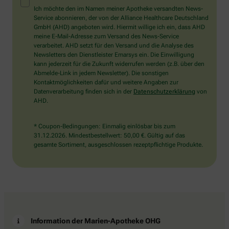
Mensch?
Ich möchte den im Namen meiner Apotheke versandten News-
Dann
Service abonnieren, der von der Alliance Healthcare Deutschland
wählen
GmbH (AHD) angeboten wird. Hiermit willige ich ein, dass AHD
Sie
meine E-Mail-Adresse zum Versand des News-Service
bitte
verarbeitet. AHD setzt für den Versand und die Analyse des
die
Newsletters den Dienstleister Emarsys ein. Die Einwilligung
Tasse.
kann jederzeit für die Zukunft widerrufen werden (z.B. über den
Abmelde-Link in jedem Newsletter). Die sonstigen
Kontaktmöglichkeiten dafür und weitere Angaben zur
Datenverarbeitung finden sich in der
Datenschutzerklärung
von
AHD.
* Coupon-Bedingungen: Einmalig einlösbar bis zum
31.12.2026. Mindestbestellwert: 50,00 €. Gültig auf das
gesamte Sortiment, ausgeschlossen rezeptpflichtige Produkte.
Information der Marien-Apotheke OHG