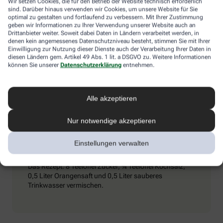
Wir setzen Cookies, die für den Betrieb der Website technisch erforderlich
Umschlägen) und ihn dazu zu bewegen, kaltes Mineralwasser zu
sind. Darüber hinaus verwenden wir Cookies, um unsere Website für Sie
trinken. Achtung: Schmerzmittel sind tabu – sie können den
optimal zu gestalten und fortlaufend zu verbessern. Mit Ihrer Zustimmung
Zustand verschlimmern.
geben wir Informationen zu Ihrer Verwendung unserer Website auch an
Drittanbieter weiter. Soweit dabei Daten in Ländern verarbeitet werden, in
denen kein angemessenes Datenschutzniveau besteht, stimmen Sie mit Ihrer
Einwilligung zur Nutzung dieser Dienste auch der Verarbeitung Ihrer Daten in
diesen Ländern gem. Artikel 49 Abs. 1 lit. a DSGVO zu. Weitere Informationen
Extra-Tipp
können Sie unserer
Datenschutzerklärung
entnehmen.
Wenn man viel trinkt und schwitzt, kann es passieren,
Alle akzeptieren
dass vermehrt Elektrolyte (Mineralstoffe) aus dem
Körper gespült werden. Dieser Verlust kommt auch bei
Durchfall vor. Wichtig ist es dann, seinen
Nur notwendige akzeptieren
Elektrolythaushalt aufzubessern. Eine entsprechende
„Elektrolyt-Lösung“ kann man in Apotheken kaufen,
Einstellungen verwalten
aber auch selbst zubereiten.
Das Rezept: 8 Teelöffel Zucker, ¾ Teelöffel Kochsalz,
0,5 Liter Orangensaft und 0,5 Liter sauberes
Trinkwasser vermischen.