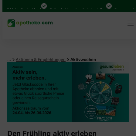
00 Mal in Deutschland
Online bei Ihrer Apotheke bestellen
Bequem zwische
...
Aktionen & Empfehlungen
Aktivwochen
Den Frühling aktiv erleben