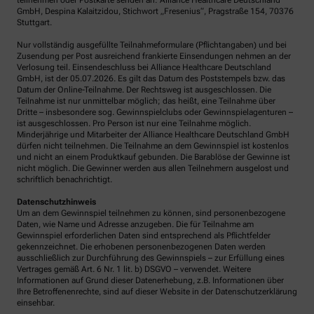
teilnehmen oder Postkarte senden an: Alliance Healthcare Deutschland
GmbH, Despina Kalaitzidou, Stichwort „Fresenius“, Pragstraße 154, 70376
Stuttgart.
Nur vollständig ausgefüllte Teilnahmeformulare (Pflichtangaben) und bei
Zusendung per Post ausreichend frankierte Einsendungen nehmen an der
Verlosung teil. Einsendeschluss bei Alliance Healthcare Deutschland
GmbH, ist der 05.07.2026. Es gilt das Datum des Poststempels bzw. das
Datum der Online-Teilnahme. Der Rechtsweg ist ausgeschlossen. Die
Teilnahme ist nur unmittelbar möglich; das heißt, eine Teilnahme über
Dritte – insbesondere sog. Gewinnspielclubs oder Gewinnspielagenturen –
ist ausgeschlossen. Pro Person ist nur eine Teilnahme möglich.
Minderjährige und Mitarbeiter der Alliance Healthcare Deutschland GmbH
dürfen nicht teilnehmen. Die Teilnahme an dem Gewinnspiel ist kostenlos
und nicht an einem Produktkauf gebunden. Die Barablöse der Gewinne ist
nicht möglich. Die Gewinner werden aus allen Teilnehmern ausgelost und
schriftlich benachrichtigt.
Datenschutzhinweis
Um an dem Gewinnspiel teilnehmen zu können, sind personenbezogene
Daten, wie Name und Adresse anzugeben. Die für Teilnahme am
Gewinnspiel erforderlichen Daten sind entsprechend als Pflichtfelder
gekennzeichnet. Die erhobenen personenbezogenen Daten werden
ausschließlich zur Durchführung des Gewinnspiels – zur Erfüllung eines
Vertrages gemäß Art. 6 Nr. 1 lit. b) DSGVO – verwendet. Weitere
Informationen auf Grund dieser Datenerhebung, z.B. Informationen über
Ihre Betroffenenrechte, sind auf dieser Website in der Datenschutzerklärung
einsehbar.