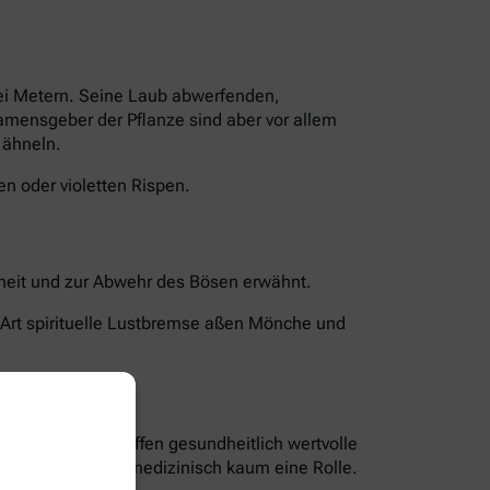
rei Metern. Seine Laub abwerfenden,
Namensgeber der Pflanze sind aber vor allem
 ähneln.
n oder violetten Rispen.
chheit und zur Abwehr des Bösen erwähnt.
 Art spirituelle Lustbremse aßen Mönche und
len und Bitterstoffen gesundheitlich wertvolle
nd Blüten spielen medizinisch kaum eine Rolle.