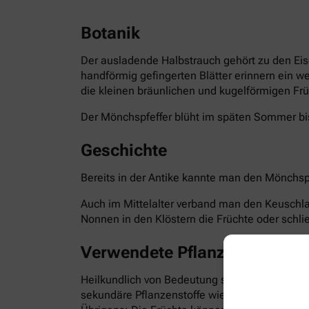
Botanik
Der ausladende Halbstrauch gehört zu den Eis
handförmig gefingerten Blätter erinnern ein w
die kleinen bräunlichen und kugelförmigen Frü
Der Mönchspfeffer blüht im späten Sommer bis
Geschichte
Bereits in der Antike kannte man den Mönchspf
Auch im Mittelalter verband man den Keuschla
Nonnen in den Klöstern die Früchte oder schli
Verwendete Pflanzenteile
Heilkundlich von Bedeutung sind die reifen Fr
sekundäre Pflanzenstoffe wie Flavonoide, Irid