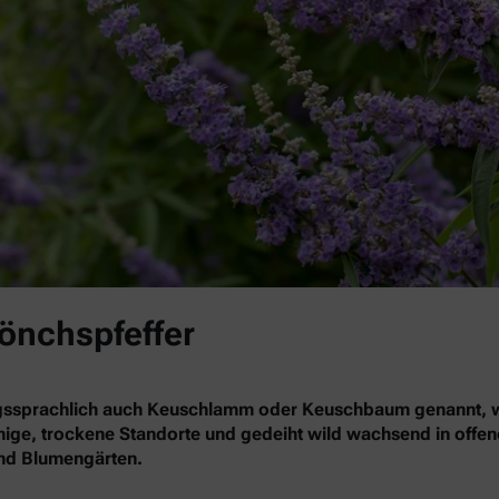
Mönchspfeffer
gssprachlich auch Keuschlamm oder Keuschbaum genannt, wä
nnige, trockene Standorte und gedeiht wild wachsend in offe
 und Blumengärten.