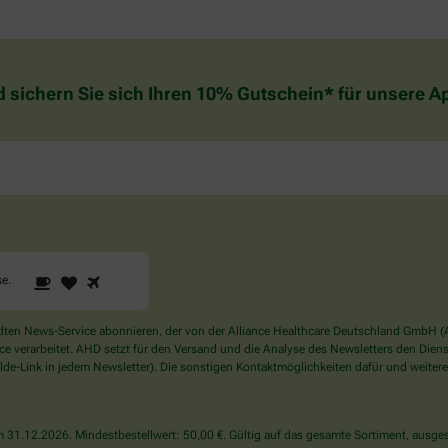
d sichern Sie sich Ihren 10% Gutschein* für unsere 
1
2
3
Sind
se
.
Sie
ein
Mensch?
en News-Service abonnieren, der von der Alliance Healthcare Deutschland GmbH (AH
Dann
verarbeitet. AHD setzt für den Versand und die Analyse des Newsletters den Dienstle
wählen
de-Link in jedem Newsletter). Die sonstigen Kontaktmöglichkeiten dafür und weitere
Sie
bitte
die
31.12.2026. Mindestbestellwert: 50,00 €. Gültig auf das gesamte Sortiment, ausges
Tasse.