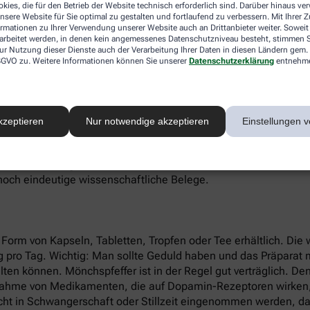
ch als alternativer Scharfmacher zum schwarzen Pfeffer verwe
kies, die für den Betrieb der Website technisch erforderlich sind. Darüber hinaus v
nsere Website für Sie optimal zu gestalten und fortlaufend zu verbessern. Mit Ihrer
ormationen zu Ihrer Verwendung unserer Website auch an Drittanbieter weiter. Soweit
rarbeitet werden, in denen kein angemessenes Datenschutzniveau besteht, stimmen Si
ur Nutzung dieser Dienste auch der Verarbeitung Ihrer Daten in diesen Ländern gem. 
onhaushalt und ist ein erwiesen wirksames alternatives Heilm
 DSGVO zu. Weitere Informationen können Sie unserer
Datenschutzerklärung
entnehm
lusstörungen. Beim PMS treten oft Symptome wie Reizbarkei
hte Werte des körpereigenen Hormons Prolaktin. Prolaktin ist f
 Eierstöcken.
kzeptieren
Nur notwendige akzeptieren
Einstellungen v
die Ausschüttung des Hormons. Durch die prolaktinsenkende Wir
nszyklus. Weil Zyklusstörungen oft auch mit einem unerfüllte
r eine Schwangerschaft verbessern. Auch bei Periodenschmer
 noch eindeutige wissenschaftliche Belege.
n Form von Kapseln, Tabletten, Tropfen oder Tee erhältlich. Die
mg pro Tag. Wichtig: Man sollte Geduld haben und das Präparat
alten können. Mönchspfeffer ist in der Regel gut verträglich. D
nnahme von Medikamenten, die auf Dopamin-Rezeptoren wirken,
cht in Schwangerschaft oder Stillzeit eingenommen werden, da 