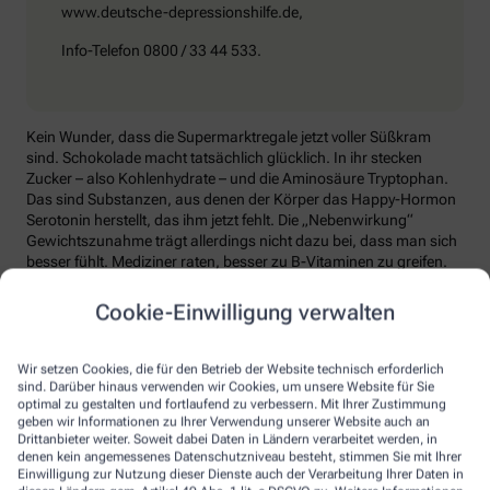
www.deutsche-depressionshilfe.de,
Info-Telefon 0800 / 33 44 533.
Kein Wunder, dass die Supermarktregale jetzt voller Süßkram
sind. Schokolade macht tatsächlich glücklich. In ihr stecken
Zucker – also Kohlenhydrate – und die Aminosäure Tryptophan.
Das sind Substanzen, aus denen der Körper das Happy-Hormon
Serotonin herstellt, das ihm jetzt fehlt. Die „Nebenwirkung“
Gewichtszunahme trägt allerdings nicht dazu bei, dass man sich
besser fühlt. Mediziner raten, besser zu B-Vitaminen zu greifen.
Die liefern unter anderem Baustoffe für Serotonin, fördern den
Energiestoffwechsel und unterstützen die Stressverarbeitung.
Cookie-Einwilligung verwalten
Kontraproduktiv beim Wintertief: sich einzuigeln und
zurückzuziehen. Im Gegenteil: Aktiv zu bleiben, mit Familie und
Wir setzen Cookies, die für den Betrieb der Website technisch erforderlich
Freunden etwas zu unternehmen, viel frische Luft zu tanken und
sind. Darüber hinaus verwenden wir Cookies, um unsere Website für Sie
sich zum Beispiel mit seinem Hobby intensiv zu beschäftigen, hebt
optimal zu gestalten und fortlaufend zu verbessern. Mit Ihrer Zustimmung
geben wir Informationen zu Ihrer Verwendung unserer Website auch an
die Laune. Dabei hilft, sich jeden Sonntag zu notieren, was man in
Drittanbieter weiter. Soweit dabei Daten in Ländern verarbeitet werden, in
der kommenden Woche Schönes machen will.
denen kein angemessenes Datenschutzniveau besteht, stimmen Sie mit Ihrer
Einwilligung zur Nutzung dieser Dienste auch der Verarbeitung Ihrer Daten in
Sommer-Feeling lässt sich auch zurückholen: mit anderen in