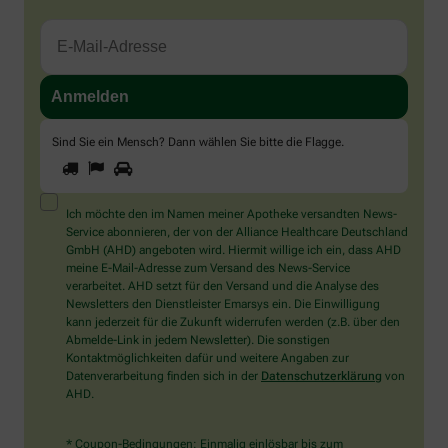
Sind Sie ein Mensch? Dann wählen Sie bitte
die Flagge
.
1
2
3
Sind
Sie
ein
Mensch?
Ich möchte den im Namen meiner Apotheke versandten News-
Dann
Service abonnieren, der von der Alliance Healthcare Deutschland
wählen
GmbH (AHD) angeboten wird. Hiermit willige ich ein, dass AHD
Sie
meine E-Mail-Adresse zum Versand des News-Service
bitte
verarbeitet. AHD setzt für den Versand und die Analyse des
die
Newsletters den Dienstleister Emarsys ein. Die Einwilligung
Flagge.
kann jederzeit für die Zukunft widerrufen werden (z.B. über den
Abmelde-Link in jedem Newsletter). Die sonstigen
Kontaktmöglichkeiten dafür und weitere Angaben zur
Datenverarbeitung finden sich in der
Datenschutzerklärung
von
AHD.
* Coupon-Bedingungen: Einmalig einlösbar bis zum