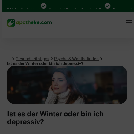
Psyche & Wohlbefinden
00 Mal in Deutschland
Online bei Ihrer Apotheke bestellen
Bequem zwischen
...
Gesundheitstipps
Psyche & Wohlbefinden
Ist es der Winter oder bin ich depressiv?
Ist es der Winter oder bin ich
depressiv?