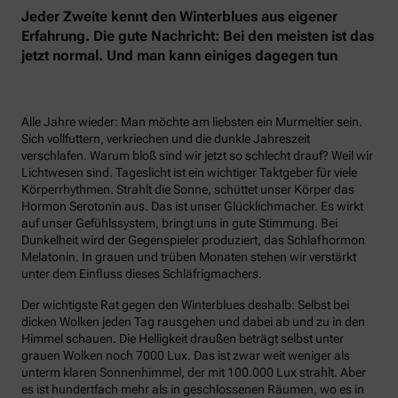
Jeder Zweite kennt den Winterblues aus eigener
Erfahrung. Die gute Nachricht: Bei den meisten ist das
jetzt normal. Und man kann einiges dagegen tun
Alle Jahre wieder: Man möchte am liebsten ein Murmeltier sein.
Sich vollfuttern, verkriechen und die dunkle Jahreszeit
verschlafen. Warum bloß sind wir jetzt so schlecht drauf? Weil wir
Lichtwesen sind. Tageslicht ist ein wichtiger Taktgeber für viele
Körperrhythmen. Strahlt die Sonne, schüttet unser Körper das
Hormon Serotonin aus. Das ist unser Glücklichmacher. Es wirkt
auf unser Gefühlssystem, bringt uns in gute Stimmung. Bei
Dunkelheit wird der Gegenspieler produziert, das Schlafhormon
Melatonin. In grauen und trüben Monaten stehen wir verstärkt
unter dem Einfluss dieses Schläfrigmachers.
Der wichtigste Rat gegen den Winterblues deshalb: Selbst bei
dicken Wolken jeden Tag rausgehen und dabei ab und zu in den
Himmel schauen. Die Helligkeit draußen beträgt selbst unter
grauen Wolken noch 7000 Lux. Das ist zwar weit weniger als
unterm klaren Sonnenhimmel, der mit 100.000 Lux strahlt. Aber
es ist hundertfach mehr als in geschlossenen Räumen, wo es in