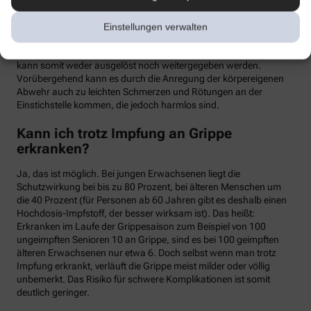
meist binnen weniger Tage wieder abklingen. Mit einer Grippe
haben die Symptome allerdings nichts zu tun. Denn üblicherweise
Einstellungen verwalten
handelt es sich um einen sogenannten Totimpfstoff, der keine
vermehrungsfähigen Erreger enthält – eine Grippeerkrankung
kann somit weder ausgelöst noch weitergegeben werden.
Vorübergehend kann es durch die Anregung der körpereigenen
Abwehr auch zu leichten Schmerzen und Rötungen an der
Einstichstelle kommen, die jedoch harmlos sind.
Kann ich trotz Impfung an Grippe
erkranken?
Ja, das ist möglich. Bei jungen Erwachsenen liegt die
Schutzwirkung bei bis zu 80 Prozent, bei älteren Menschen um
die 40 Prozent (für Personen ab 60 Jahren gibt es deshalb einen
Hochdosis-Impfstoff, der besser wirksam ist). Das heißt:
Erkranken im Laufe der Grippesaison zum Beispiel von 100
ungeimpften Senioren 10 an Grippe, sind es bei 100 geimpften
älteren Erwachsenen nur etwa 6. Doch selbst wenn man trotz
Impfung erkrankt, verläuft die Grippe meist milder oder völlig
unbemerkt. Das Risiko für schwere Komplikationen ist somit
deutlich geringer.