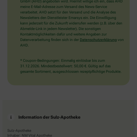
wählen
GmbH (AHD) angeboten wird. Hiermit willige ich ein, dass AHD
Sie
meine E-Mail-Adresse zum Versand des News-Service
bitte
verarbeitet. AHD setzt für den Versand und die Analyse des
die
Newsletters den Dienstleister Emarsys ein. Die Einwilligung
Tasse.
kann jederzeit für die Zukunft widerrufen werden (z.B. über den
Abmelde-Link in jedem Newsletter). Die sonstigen
Kontaktmöglichkeiten dafür und weitere Angaben zur
Datenverarbeitung finden sich in der
Datenschutzerklärung
von
AHD.
* Coupon-Bedingungen: Einmalig einlösbar bis zum
31.12.2026. Mindestbestellwert: 50,00 €. Gültig auf das
gesamte Sortiment, ausgeschlossen rezeptpflichtige Produkte.
Information der Sulz-Apotheke
Sulz-Apotheke
Inhaber: NM Vital Apotheke