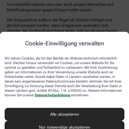
Grundsätzlich können sich aber auch jüngere Menschen und
NichtRisikogruppen gegen Grippe impfen lassen.
Der Grippeschutz sollte in der Regel ab Oktober erfolgen und
jährlich erneuert werden. Denn Grippeviren verändern sich
ständig, der Impfstoff wird daher jedes Jahr an die neue Saison
angepasst. Nach der Impfung dauert es etwa 10 bis 14 Tage, bis
der Körper einen ausreichenden Schutz vor einer Ansteckung
Cookie-Einwilligung verwalten
aufgebaut hat. Auch eine spätere Impfung zu Beginn des Jahres
ist meist noch sinnvoll.
Wir setzen Cookies, die für den Betrieb der Website technisch erforderlich
sind. Darüber hinaus verwenden wir Cookies, um unsere Website für Sie
Wie sicher ist der Impfstoff?
optimal zu gestalten und fortlaufend zu verbessern. Mit Ihrer Zustimmung
geben wir Informationen zu Ihrer Verwendung unserer Website auch an
Jeder Grippeimpfstoff, der in Deutschland verwendet wird, muss
Drittanbieter weiter. Soweit dabei Daten in Ländern verarbeitet werden, in
ein streng reguliertes Zulassungsverfahren durchlaufen. Hierbei
denen kein angemessenes Datenschutzniveau besteht, stimmen Sie mit Ihrer
muss die Qualität, Wirksamkeit und Verträglichkeit in
Einwilligung zur Nutzung dieser Dienste auch der Verarbeitung Ihrer Daten in
diesen Ländern gem. Artikel 49 Abs. 1 lit. a DSGVO zu. Weitere Informationen
wissenschaftlichen Studien nachgewiesen werden. Die Freigabe
können Sie unserer
Datenschutzerklärung
entnehmen.
erfolgt nach weiteren Prüfungen schließlich durch das Paul-
Ehrlich-Institut (PEI), das die Sicherheit des Impfstoffs auch nach
der Freigabe stetig weiter beobachtet.
Alle akzeptieren
Die Grippeimpfung ist in aller Regel gut verträglich. In den ersten
Tagen können leichte Erkältungssymptome wie zum Beispiel
Nur notwendige akzeptieren
Frösteln oder Kopf- und Gliederschmerzen auftreten, die aber