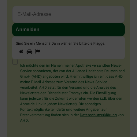
Sind Sie ein Mensch? Dann wählen Sie bitte
die Flagge
.
1
2
3
Sind
Sie
ein
Mensch?
Ich möchte den im Namen meiner Apotheke versandten News-
Dann
Service abonnieren, der von der Alliance Healthcare Deutschland
wählen
GmbH (AHD) angeboten wird. Hiermit willige ich ein, dass AHD
Sie
meine E-Mail-Adresse zum Versand des News-Service
bitte
verarbeitet. AHD setzt für den Versand und die Analyse des
die
Newsletters den Dienstleister Emarsys ein. Die Einwilligung
Flagge.
kann jederzeit für die Zukunft widerrufen werden (z.B. über den
Abmelde-Link in jedem Newsletter). Die sonstigen
Kontaktmöglichkeiten dafür und weitere Angaben zur
Datenverarbeitung finden sich in der
Datenschutzerklärung
von
AHD.