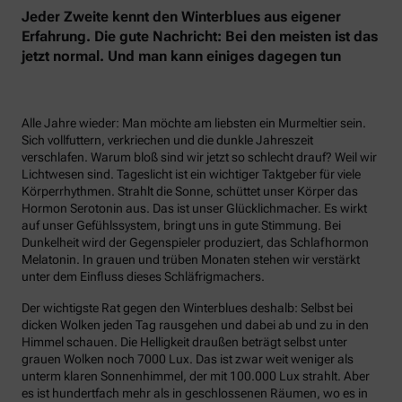
Jeder Zweite kennt den Winterblues aus eigener
Erfahrung. Die gute Nachricht: Bei den meisten ist das
jetzt normal. Und man kann einiges dagegen tun
Alle Jahre wieder: Man möchte am liebsten ein Murmeltier sein.
Sich vollfuttern, verkriechen und die dunkle Jahreszeit
verschlafen. Warum bloß sind wir jetzt so schlecht drauf? Weil wir
Lichtwesen sind. Tageslicht ist ein wichtiger Taktgeber für viele
Körperrhythmen. Strahlt die Sonne, schüttet unser Körper das
Hormon Serotonin aus. Das ist unser Glücklichmacher. Es wirkt
auf unser Gefühlssystem, bringt uns in gute Stimmung. Bei
Dunkelheit wird der Gegenspieler produziert, das Schlafhormon
Melatonin. In grauen und trüben Monaten stehen wir verstärkt
unter dem Einfluss dieses Schläfrigmachers.
Der wichtigste Rat gegen den Winterblues deshalb: Selbst bei
dicken Wolken jeden Tag rausgehen und dabei ab und zu in den
Himmel schauen. Die Helligkeit draußen beträgt selbst unter
grauen Wolken noch 7000 Lux. Das ist zwar weit weniger als
unterm klaren Sonnenhimmel, der mit 100.000 Lux strahlt. Aber
es ist hundertfach mehr als in geschlossenen Räumen, wo es in