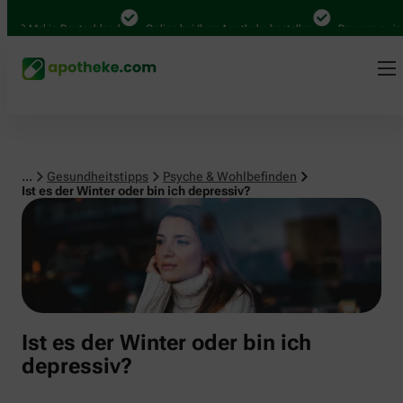
Psyche & Wohlbefinden
0 Mal in Deutschland
Online bei Ihrer Apotheke bestellen
Bequem zwischen
...
Gesundheitstipps
Psyche & Wohlbefinden
Ist es der Winter oder bin ich depressiv?
Ist es der Winter oder bin ich
depressiv?