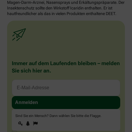
Magen-Darm-Arznei, Nasensprays und Erkältungspräparate. Der
Insektenschutz sollte den Wirkstoff Icaridin enthalten. Er ist
hautfreundlicher als das in vielen Produkten enthaltene DEET.
Immer auf dem Laufenden bleiben – melden
Sie sich hier an.
Sind Sie ein Mensch? Dann wählen Sie bitte
die Flagge
.
1
2
3
Sind
Sie
ein