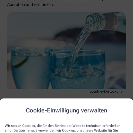
Ausruhen und viel trinken.
courtneyk/istockphoto
Der Hitzschlag ist die Steigerung des Sonnenstichs und kann
lebensbedrohlich sein. Dabei steigt die Körpertemperatur auf
Cookie-Einwilligung verwalten
mehr als 40°C. Muskelkrämpfe und Kreislaufzusammenbruch
sind mögliche Anzeichen. So reagieren Sie richtig: Sofort den
Notarzt rufen. Den Betroffenen ins Kühle bringen. Versuchen,
Wir setzen Cookies, die für den Betrieb der Website technisch erforderlich
seine Körpertemperatur zu senken (zum Beispiel mit kühlen
sind. Darüber hinaus verwenden wir Cookies, um unsere Website für Sie