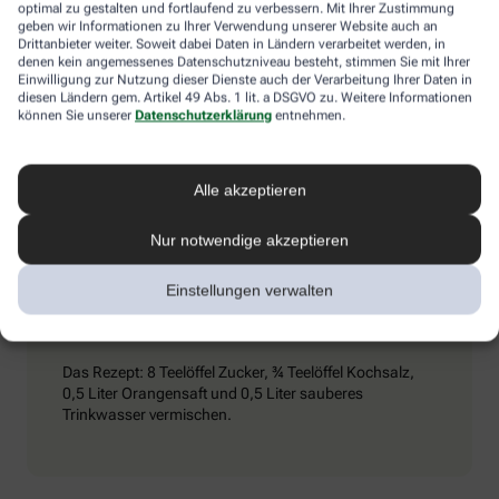
Umschlägen) und ihn dazu zu bewegen, kaltes Mineralwasser zu
optimal zu gestalten und fortlaufend zu verbessern. Mit Ihrer Zustimmung
geben wir Informationen zu Ihrer Verwendung unserer Website auch an
trinken. Achtung: Schmerzmittel sind tabu – sie können den
Drittanbieter weiter. Soweit dabei Daten in Ländern verarbeitet werden, in
Zustand verschlimmern.
denen kein angemessenes Datenschutzniveau besteht, stimmen Sie mit Ihrer
Einwilligung zur Nutzung dieser Dienste auch der Verarbeitung Ihrer Daten in
diesen Ländern gem. Artikel 49 Abs. 1 lit. a DSGVO zu. Weitere Informationen
können Sie unserer
Datenschutzerklärung
entnehmen.
Extra-Tipp
Alle akzeptieren
Wenn man viel trinkt und schwitzt, kann es passieren,
dass vermehrt Elektrolyte (Mineralstoffe) aus dem
Nur notwendige akzeptieren
Körper gespült werden. Dieser Verlust kommt auch bei
Durchfall vor. Wichtig ist es dann, seinen
Einstellungen verwalten
Elektrolythaushalt aufzubessern. Eine entsprechende
„Elektrolyt-Lösung“ kann man in Apotheken kaufen,
aber auch selbst zubereiten.
Das Rezept: 8 Teelöffel Zucker, ¾ Teelöffel Kochsalz,
0,5 Liter Orangensaft und 0,5 Liter sauberes
Trinkwasser vermischen.