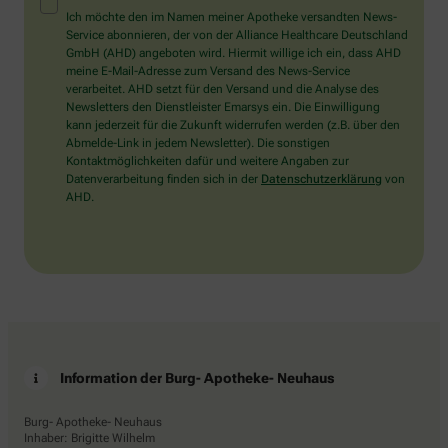
Mensch?
Ich möchte den im Namen meiner Apotheke versandten News-
Dann
Service abonnieren, der von der Alliance Healthcare Deutschland
wählen
GmbH (AHD) angeboten wird. Hiermit willige ich ein, dass AHD
Sie
meine E-Mail-Adresse zum Versand des News-Service
bitte
verarbeitet. AHD setzt für den Versand und die Analyse des
die
Newsletters den Dienstleister Emarsys ein. Die Einwilligung
Flagge.
kann jederzeit für die Zukunft widerrufen werden (z.B. über den
Abmelde-Link in jedem Newsletter). Die sonstigen
Kontaktmöglichkeiten dafür und weitere Angaben zur
Datenverarbeitung finden sich in der
Datenschutzerklärung
von
AHD.
Information der Burg- Apotheke- Neuhaus
Burg- Apotheke- Neuhaus
Inhaber: Brigitte Wilhelm