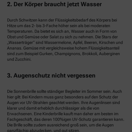
2. Der Körper braucht jetzt Wasser
Durch Schwitzen kann der Flüssigkeitsbedarf des Körpers bei
Hitze um das 2- bis 3-Fache höher sein als bei moderaten
Temperaturen. Da bietet es sich an, Wasser auch in Form von
Obst und Gemüse oder Salat zu sich zu nehmen. Die Stars der
„Wasserträger“ sind Wassermelone, Apfel, Beeren, Kirschen und
Ananas. Gemüse mit vergleichsweise hohem Flüssigkeitsanteil
sind zum Beispiel Gurken, Champignons, Brokkoli, Auberginen
und Zucchini.
3. Augenschutz nicht vergessen
Die Sonnenbrille sollte ständiger Begleiter im Sommer sein. Auch
hier gilt: Bei Kindern muss ganz besonders auf den Schutz der
Augen vor UV-Strahlen geachtet werden. Ihre Augenlinsen sind
klarer und damit erheblich durchlässiger als die von
Erwachsenen. Eine Kinderbrille kauft man daher am besten im
Fachgeschäft, das deren 100%igen UV-Schutz garantieren kann.
Die Brille sollte zudem ausreichend groß sein, um die Augen
ganzflächig abzudecken, und gut sitzen.