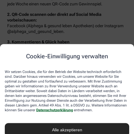
jede Woche einen neuen QR-Code zum Gewinnspiel.
2. QR-Code scannen oder direkt auf Social Media
vorbeischauen:
Facebook (Alphega & gesund leben Apotheken) oder Instagram
@alphega_und_gesund_leben.
3. Kommentieren & Glück haben
Beantworten Sie die Frage der Woche oder erzählen Sie von Ihrem
Traumziel – schon landen Sie im Lostopf!
Cookie-Einwilligung verwalten
Wir setzen Cookies, die für den Betrieb der Website technisch erforderlich
sind. Darüber hinaus verwenden wir Cookies, um unsere Website für Sie
optimal zu gestalten und fortlaufend zu verbessern. Mit Ihrer Zustimmung
geben wir Informationen zu Ihrer Verwendung unserer Website auch an
Drittanbieter weiter. Soweit dabei Daten in Ländern verarbeitet werden, in
denen kein angemessenes Datenschutzniveau besteht, stimmen Sie mit Ihrer
Einwilligung zur Nutzung dieser Dienste auch der Verarbeitung Ihrer Daten in
diesen Ländern gem. Artikel 49 Abs. 1 lit. a DSGVO zu. Weitere Informationen
können Sie unserer
Datenschutzerklärung
entnehmen.
Sie erwarten folgende Gewinne:
Alle akzeptieren