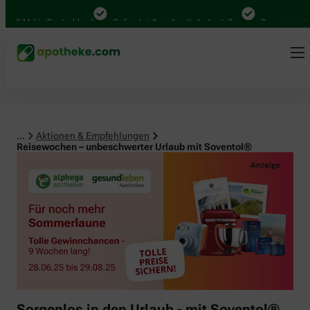
00 Mal in Deutschland
Online bei Ihrer Apotheke bestellen
Bequem zwische
...
Aktionen & Empfehlungen
Reisewochen – unbeschwerter Urlaub mit Soventol®
Sorgenlos in den Urlaub - mit Soventol®