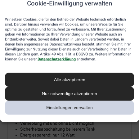
Cookie-Einwilligung verwalten
Diesen Herbst verlosen wir 15 hochwertige Diffusoren für
ätherische Öle, damit Sie sich zuhause Ihre persönliche
Wir setzen Cookies, die für den Betrieb der Website technisch erforderlich
Wohlfühloase erschaffen können. Ein Diffusor verwandelt
sind. Darüber hinaus verwenden wir Cookies, um unsere Website für Sie
ätherische Öle in eine sanfte Duftwolke, die Reizhusten lindert, die
optimal zu gestalten und fortlaufend zu verbessern. Mit Ihrer Zustimmung
Raumluft befeuchtet und so gerade im Winter trockener
geben wir Informationen zu Ihrer Verwendung unserer Website auch an
Heizungsluft entgegenwirkt. Machen Sie mit und holen Sie sich
Drittanbieter weiter. Soweit dabei Daten in Ländern verarbeitet werden, in
denen kein angemessenes Datenschutzniveau besteht, stimmen Sie mit Ihrer
mit etwas Glück die wohltuende Kraft der Aromen und Öle direkt
Einwilligung zur Nutzung dieser Dienste auch der Verarbeitung Ihrer Daten in
ins Wohnzimmer.
diesen Ländern gem. Artikel 49 Abs. 1 lit. a DSGVO zu. Weitere Informationen
können Sie unserer
Datenschutzerklärung
entnehmen.
Aroma Diffuser mit LED-Farblicht &
Alle akzeptieren
²
Timerfunktion bis 20 m
Nur notwendige akzeptieren
Mikrofeine Zerstäubung mit Ultraschall
Wellnesslicht mit Farbwechsel für eine angenehme
Atmosphäre
Einstellungen verwalten
Zur Raumbeduftung mit Aromaölen geeignet
Timerfunktion: 1, 3, 7 Stunden oder Dauerbetrieb
Verneblung mit und ohne Licht möglich
Sicherheitsabschaltung bei leerem Tank
Energiesparend: nur 12 Watt