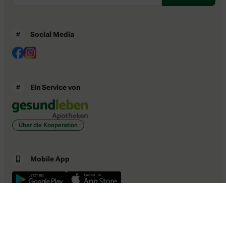
Social Media
Ein Service von
Über die Kooperation
Mobile App