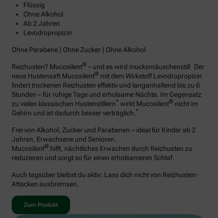
Flüssig
Ohne Alkohol
Ab 2 Jahren
Levodropropizin
Ohne Parabene | Ohne Zucker | Ohne Alkohol
®
Reizhusten? Mucosilent
– und es wird mucksmäuschenstill Der
®
neue Hustensaft Mucosilent
mit dem Wirkstoff Levodropropizin
lindert trockenen Reizhusten effektiv und langanhaltend bis zu 6
Stunden – für ruhige Tage und erholsame Nächte. Im Gegensatz
*
®
zu vielen klassischen Hustenstillern
wirkt Mucosilent
nicht im
*
Gehirn und ist dadurch besser verträglich.
Frei von Alkohol, Zucker und Parabenen – ideal für Kinder ab 2
Jahren, Erwachsene und Senioren.
®
Mucosilent
hilft, nächtliches Erwachen durch Reizhusten zu
reduzieren und sorgt so für einen erholsameren Schlaf.
Auch tagsüber bleibst du aktiv: Lass dich nicht von Reizhusten-
Attacken ausbremsen.
Zum Produkt