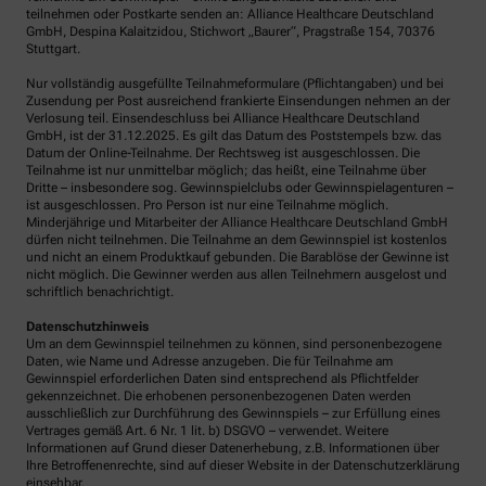
teilnehmen oder Postkarte senden an: Alliance Healthcare Deutschland
GmbH, Despina Kalaitzidou, Stichwort „Baurer“, Pragstraße 154, 70376
Stuttgart.
Nur vollständig ausgefüllte Teilnahmeformulare (Pflichtangaben) und bei
Zusendung per Post ausreichend frankierte Einsendungen nehmen an der
Verlosung teil. Einsendeschluss bei Alliance Healthcare Deutschland
GmbH, ist der 31.12.2025. Es gilt das Datum des Poststempels bzw. das
Datum der Online-Teilnahme. Der Rechtsweg ist ausgeschlossen. Die
Teilnahme ist nur unmittelbar möglich; das heißt, eine Teilnahme über
Dritte – insbesondere sog. Gewinnspielclubs oder Gewinnspielagenturen –
ist ausgeschlossen. Pro Person ist nur eine Teilnahme möglich.
Minderjährige und Mitarbeiter der Alliance Healthcare Deutschland GmbH
dürfen nicht teilnehmen. Die Teilnahme an dem Gewinnspiel ist kostenlos
und nicht an einem Produktkauf gebunden. Die Barablöse der Gewinne ist
nicht möglich. Die Gewinner werden aus allen Teilnehmern ausgelost und
schriftlich benachrichtigt.
Datenschutzhinweis
Um an dem Gewinnspiel teilnehmen zu können, sind personenbezogene
Daten, wie Name und Adresse anzugeben. Die für Teilnahme am
Gewinnspiel erforderlichen Daten sind entsprechend als Pflichtfelder
gekennzeichnet. Die erhobenen personenbezogenen Daten werden
ausschließlich zur Durchführung des Gewinnspiels – zur Erfüllung eines
Vertrages gemäß Art. 6 Nr. 1 lit. b) DSGVO – verwendet. Weitere
Informationen auf Grund dieser Datenerhebung, z.B. Informationen über
Ihre Betroffenenrechte, sind auf dieser Website in der Datenschutzerklärung
einsehbar.