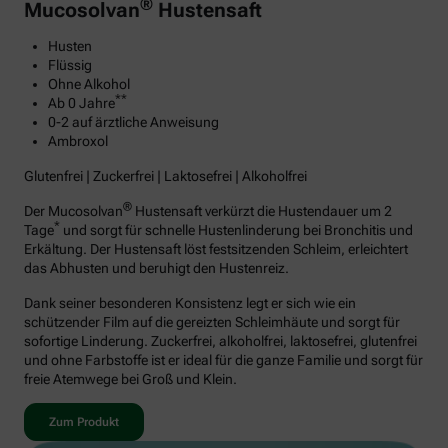
®
Mucosolvan
Hustensaft
Husten
Flüssig
Ohne Alkohol
**
Ab 0 Jahre
0-2 auf ärztliche Anweisung
Ambroxol
Glutenfrei | Zuckerfrei | Laktosefrei | Alkoholfrei
®
Der Mucosolvan
Hustensaft verkürzt die Hustendauer um 2
*
Tage
und sorgt für schnelle Hustenlinderung bei Bronchitis und
Erkältung. Der Hustensaft löst festsitzenden Schleim, erleichtert
das Abhusten und beruhigt den Hustenreiz.
Dank seiner besonderen Konsistenz legt er sich wie ein
schützender Film auf die gereizten Schleimhäute und sorgt für
sofortige Linderung. Zuckerfrei, alkoholfrei, laktosefrei, glutenfrei
und ohne Farbstoffe ist er ideal für die ganze Familie und sorgt für
freie Atemwege bei Groß und Klein.
Zum Produkt