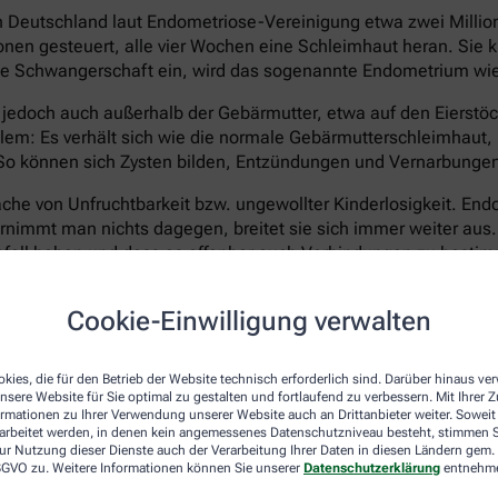
 in Deutschland laut Endometriose-Vereinigung etwa zwei Milli
en gesteuert, alle vier Wochen eine Schleimhaut heran. Sie kl
 keine Schwangerschaft ein, wird das sogenannte Endometrium w
edoch auch außerhalb der Gebärmutter, etwa auf den Eierstöck
em: Es verhält sich wie die normale Gebärmutterschleimhaut, k
 können sich Zysten bilden, Entzündungen und Vernarbungen e
he von Unfruchtbarkeit bzw. ungewollter Kinderlosigkeit. Endom
ernimmt man nichts dagegen, breitet sie sich immer weiter aus
ganfall haben und dass es offenbar auch Verbindungen zu best
Cookie-Einwilligung verwalten
er nicht eindeutig geklärt. Ein fehlerhaft arbeitendes Immun
o erbliche Faktoren. Heilbar ist die Erkrankung bis heute nic
nd das Wachstum von neuen Wucherungen verhindern. Eine Hor
kies, die für den Betrieb der Website technisch erforderlich sind. Darüber hinaus v
n mit Kinderwunsch kommt sie meist nicht infrage. Operativ 
nsere Website für Sie optimal zu gestalten und fortlaufend zu verbessern. Mit Ihrer
ormationen zu Ihrer Verwendung unserer Website auch an Drittanbieter weiter. Soweit
erödet oder entfernt werden.
rarbeitet werden, in denen kein angemessenes Datenschutzniveau besteht, stimmen Si
ur Nutzung dieser Dienste auch der Verarbeitung Ihrer Daten in diesen Ländern gem. 
keinen Kinderwunsch mehr hat, kann als radikale Option auch e
 DSGVO zu. Weitere Informationen können Sie unserer
Datenschutzerklärung
entnehm
as lässt die Symptome zwar dauerhaft verschwinden, versetzt Be