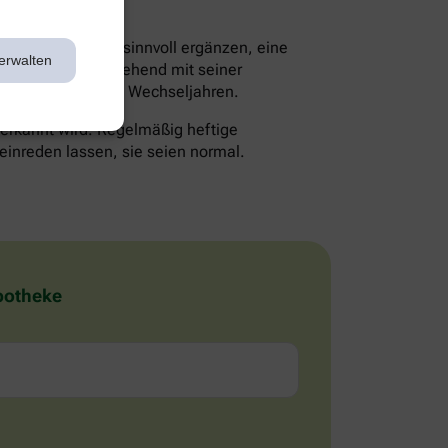
en die Therapie sinnvoll ergänzen, eine
erwalten
lte man daher eingehend mit seiner
 Probleme mit den Wechseljahren.
 erkannt wird. Regelmäßig heftige
einreden lassen, sie seien normal.
Apotheke