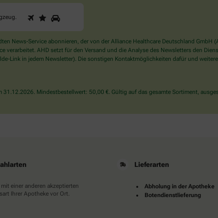
1
2
3
Sind
ugzeug
.
Sie
ein
Mensch?
en News-Service abonnieren, der von der Alliance Healthcare Deutschland GmbH (AH
Dann
verarbeitet. AHD setzt für den Versand und die Analyse des Newsletters den Dienstle
wählen
de-Link in jedem Newsletter). Die sonstigen Kontaktmöglichkeiten dafür und weitere
Sie
bitte
das
31.12.2026. Mindestbestellwert: 50,00 €. Gültig auf das gesamte Sortiment, ausges
Flugzeug.
ahlarten
Lieferarten
 mit einer anderen akzeptierten
Abholung in der Apotheke
art Ihrer Apotheke vor Ort.
Botendienstlieferung