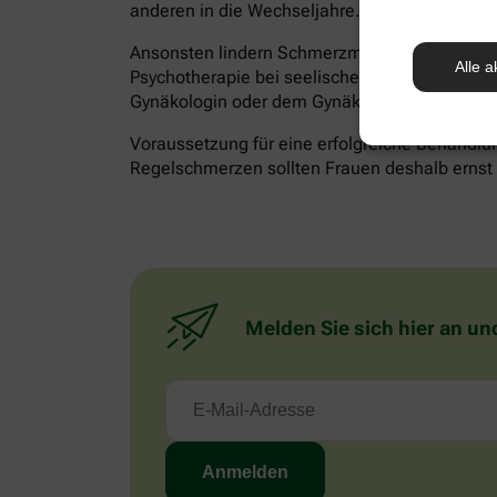
anderen in die Wechseljahre.
Ansonsten lindern Schmerzmittel akute Besch
Alle a
Psychotherapie bei seelischen Belastungen hilf
Gynäkologin oder dem Gynäkologen besprechen
Voraussetzung für eine erfolgreiche Behandlun
Regelschmerzen sollten Frauen deshalb ernst n
Melden Sie sich hier an un