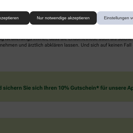
werden, alternative Methoden wie Entspannungstechniken könn
kzeptieren
Nur notwendige akzeptieren
Einstellungen v
reich sein. Welche Behandlung die individuell richtige ist, sol
. Wichtig zu wissen: In den meisten Fällen verschwinden die
g ist allerdings immer, dass die Endometriose auch als solche
ehmen und ärztlich abklären lassen. Und sich auf keinen Fall 
d sichern Sie sich Ihren 10% Gutschein* für unsere 