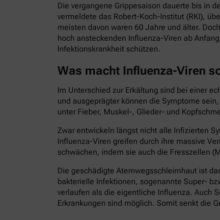
Die vergangene Grippesaison dauerte bis in d
vermeldete das Robert-Koch-Institut (RKI), ü
meisten davon waren 60 Jahre und älter. Doch
hoch ansteckenden Influenza-Viren ab Anfang 
Infektionskrankheit schützen.
Was macht Influenza-Viren s
Im Unterschied zur Erkältung sind bei einer e
und ausgeprägter können die Symptome sein, di
unter Fieber, Muskel-, Glieder- und Kopfschme
Zwar entwickeln längst nicht alle Infizierte
Influenza-Viren greifen durch ihre massive
schwächen, indem sie auch die Fresszellen (M
Die geschädigte Atemwegsschleimhaut ist dann
bakterielle Infektionen, sogenannte Super- bz
verlaufen als die eigentliche Influenza. Au
Erkrankungen sind möglich. Somit senkt die Gr