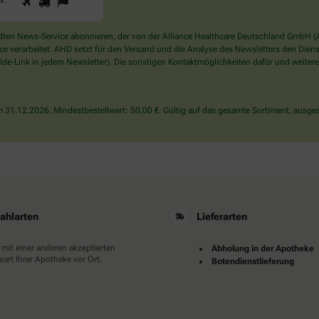
1
2
3
W
.
Sie
ein
Mensch?
en News-Service abonnieren, der von der Alliance Healthcare Deutschland GmbH (AH
Dann
verarbeitet. AHD setzt für den Versand und die Analyse des Newsletters den Dienstle
wählen
de-Link in jedem Newsletter). Die sonstigen Kontaktmöglichkeiten dafür und weitere
Sie
bitte
den
31.12.2026. Mindestbestellwert: 50,00 €. Gültig auf das gesamte Sortiment, ausges
LKW.
ahlarten
Lieferarten
 mit einer anderen akzeptierten
Abholung in der Apotheke
art Ihrer Apotheke vor Ort.
Botendienstlieferung