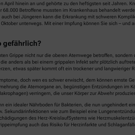
en April hinein an und gehörte zu den heftigsten seit Jahren.
ber 68.000 Betroffene mussten im Krankenhaus behandelt werden
 auch bei Jüngeren kann die Erkrankung mit schweren Komplika
Oktober unterwegs. Mit einer Impfung können Sie sich – und an
o gefährlich?
chten Grippe nicht nur die oberen Atemwege betroffen, sondern
e anders als bei einem grippalen Infekt sehr plötzlich auftre
rzen, etwas später kommt oft ein trockener und langwieriger R
n Symptome, doch wen es schwer erwischt, dem können ernste Ge
 Vermehrung die Atemorgane an, begünstigen Entzündungen im
akrophagen) verringern, die unser Körper zur Abwehr produzier
 ein idealer Nährboden für Bakterien, die nun ungehindert ei
w. Sekundärinfektionen wie zum Beispiel eine Lungenentzündung
ch Schädigungen des Herz-KreislaufSystems wie Herzmuskelen
ippeimpfung auch das Risiko für Herzinfarkte und Schlaganfäll