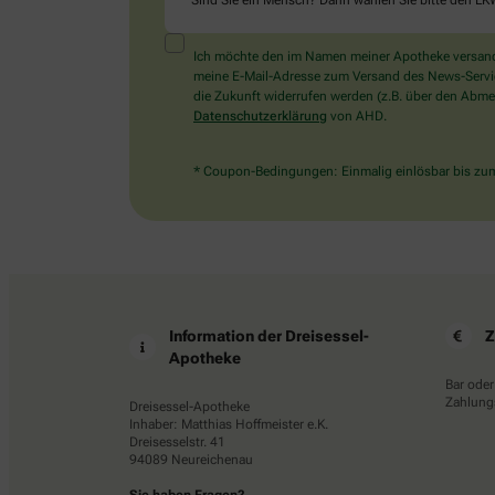
Sind Sie ein Mensch? Dann wählen Sie bitte
den LK
Ich möchte den im Namen meiner Apotheke versandt
meine E-Mail-Adresse zum Versand des News-Service 
die Zukunft widerrufen werden (z.B. über den Abmel
Datenschutzerklärung
von AHD.
* Coupon-Bedingungen: Einmalig einlösbar bis zum 
Information der Dreisessel-
Z
Apotheke
Bar oder
Zahlungs
Dreisessel-Apotheke
Inhaber: Matthias Hoffmeister e.K.
Dreisesselstr. 41
94089 Neureichenau