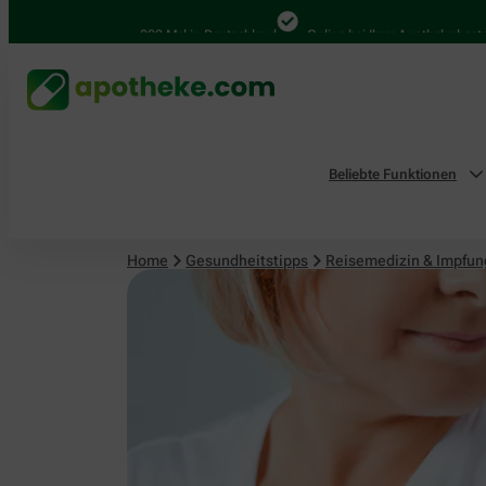
Reisemedizin & Impfungen
4.000 Mal in Deutschland
Online bei Ihrer Apotheke bestellen
Beliebte Funktionen
Home
Gesundheitstipps
Reisemedizin & Impfu