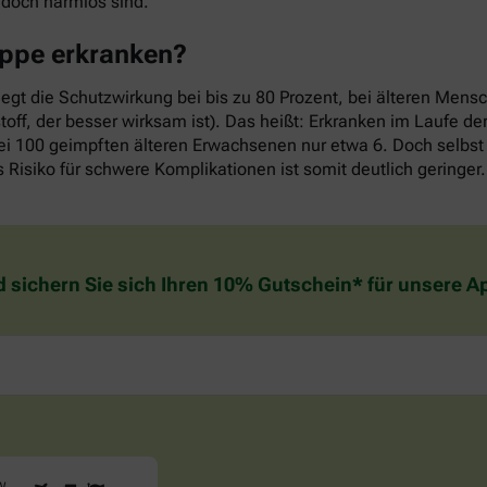
edoch harmlos sind.
rippe erkranken?
iegt die Schutzwirkung bei bis zu 80 Prozent, bei älteren Mens
off, der besser wirksam ist). Das heißt: Erkranken im Laufe d
ei 100 geimpften älteren Erwachsenen nur etwa 6. Doch selbst 
 Risiko für schwere Komplikationen ist somit deutlich geringer.
d sichern Sie sich Ihren 10% Gutschein* für unsere 
Sind