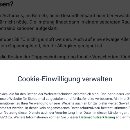
ssen?
 Arztpraxis, im Betrieb, beim Gesundheitsamt oder bei Erwach
afür nicht nötig. Die Impfung findet dann in einem separaten 
ontraindikationen aufgeklärt.
ber über 38 °C nicht geimpft werden. Auch auf eine etwaige All
n Grippeimpfstoff, der für Allergiker geeignet ist.
e Kosten der Grippeschutzimpfung für alle Versicherten, für 
ht treten, die Apotheken rechnen meist direkt mit der Kranken
60 Jahren, für die keine STIKO-Empfehlung vorliegt. Fragen Sie
elungen.
Cookie-Einwilligung verwalten
kies, die für den Betrieb der Website technisch erforderlich sind. Darüber hinaus v
nsere Website für Sie optimal zu gestalten und fortlaufend zu verbessern. Mit Ihrer
-Koch-Institut empfiehlt die Impfung gegen Grippeviren vor al
ormationen zu Ihrer Verwendung unserer Website auch an Drittanbieter weiter. Soweit
rarbeitet werden, in denen kein angemessenes Datenschutzniveau besteht, stimmen Si
ur Nutzung dieser Dienste auch der Verarbeitung Ihrer Daten in diesen Ländern gem. 
 DSGVO zu. Weitere Informationen können Sie unserer
Datenschutzerklärung
entnehm