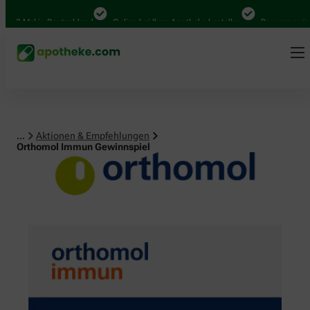
Mal in Deutschland
Online bei Ihrer Apotheke bestellen
Bequem zwischen A
...
Aktionen & Empfehlungen
Orthomol Immun Gewinnspiel