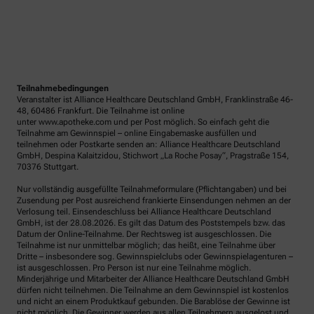
Teilnahmebedingungen
Veranstalter ist Alliance Healthcare Deutschland GmbH, Franklinstraße 46-
48, 60486 Frankfurt. Die Teilnahme ist online
unter www.apotheke.com und per Post möglich. So einfach geht die
Teilnahme am Gewinnspiel – online Eingabemaske ausfüllen und
teilnehmen oder Postkarte senden an: Alliance Healthcare Deutschland
GmbH, Despina Kalaitzidou, Stichwort „La Roche Posay“, Pragstraße 154,
70376 Stuttgart.
Nur vollständig ausgefüllte Teilnahmeformulare (Pflichtangaben) und bei
Zusendung per Post ausreichend frankierte Einsendungen nehmen an der
Verlosung teil. Einsendeschluss bei Alliance Healthcare Deutschland
GmbH, ist der 28.08.2026. Es gilt das Datum des Poststempels bzw. das
Datum der Online-Teilnahme. Der Rechtsweg ist ausgeschlossen. Die
Teilnahme ist nur unmittelbar möglich; das heißt, eine Teilnahme über
Dritte – insbesondere sog. Gewinnspielclubs oder Gewinnspielagenturen –
ist ausgeschlossen. Pro Person ist nur eine Teilnahme möglich.
Minderjährige und Mitarbeiter der Alliance Healthcare Deutschland GmbH
dürfen nicht teilnehmen. Die Teilnahme an dem Gewinnspiel ist kostenlos
und nicht an einem Produktkauf gebunden. Die Barablöse der Gewinne ist
nicht möglich. Die Gewinner werden aus allen Teilnehmern ausgelost und