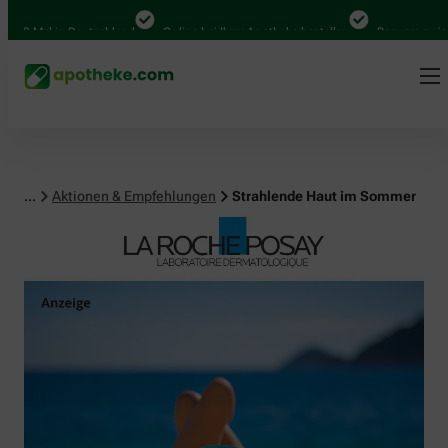
al in Deutschland
Online bei Ihrer Apotheke bestellen
Bequem zwischen Ab
...
Aktionen & Empfehlungen
Strahlende Haut im Sommer