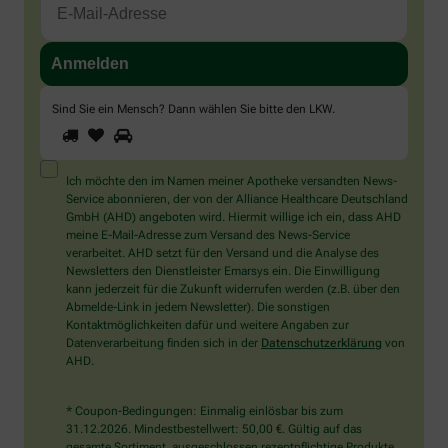
Sind Sie ein Mensch? Dann wählen Sie bitte
den LKW
.
1
2
3
Sind
Sie
ein
Mensch?
Ich möchte den im Namen meiner Apotheke versandten News-
Dann
Service abonnieren, der von der Alliance Healthcare Deutschland
wählen
GmbH (AHD) angeboten wird. Hiermit willige ich ein, dass AHD
Sie
meine E-Mail-Adresse zum Versand des News-Service
bitte
verarbeitet. AHD setzt für den Versand und die Analyse des
den
Newsletters den Dienstleister Emarsys ein. Die Einwilligung
LKW.
kann jederzeit für die Zukunft widerrufen werden (z.B. über den
Abmelde-Link in jedem Newsletter). Die sonstigen
Kontaktmöglichkeiten dafür und weitere Angaben zur
Datenverarbeitung finden sich in der
Datenschutzerklärung
von
AHD.
* Coupon-Bedingungen: Einmalig einlösbar bis zum
31.12.2026. Mindestbestellwert: 50,00 €. Gültig auf das
gesamte Sortiment, ausgeschlossen rezeptpflichtige Produkte.