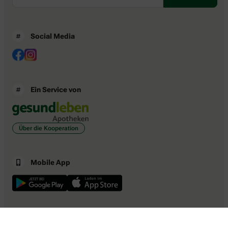
Social Media
Ein Service von
Über die Kooperation
Mobile App