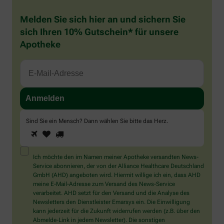
Melden Sie sich hier an und sichern Sie
sich Ihren 10% Gutschein* für unsere
Apotheke
Sind Sie ein Mensch? Dann wählen Sie bitte
das Herz
.
1
2
3
Sind
Sie
ein
Mensch?
Ich möchte den im Namen meiner Apotheke versandten News-
Dann
Service abonnieren, der von der Alliance Healthcare Deutschland
wählen
GmbH (AHD) angeboten wird. Hiermit willige ich ein, dass AHD
Sie
meine E-Mail-Adresse zum Versand des News-Service
bitte
verarbeitet. AHD setzt für den Versand und die Analyse des
das
Newsletters den Dienstleister Emarsys ein. Die Einwilligung
Herz.
kann jederzeit für die Zukunft widerrufen werden (z.B. über den
Abmelde-Link in jedem Newsletter). Die sonstigen