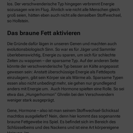
los. Der verschwenderische Typ hingegen verbrennt Energie
sozusagen wie im Flug. Ähnlich wie nicht alle Menschen gleich
groß seien, hätten eben auch nicht alle denselben Stoffwechsel,
so Hollstein.
Das braune Fett aktivieren
Die Gründe dafür lägen in unseren Genen und machten auch
evolutionsbiologisch Sinn. So war es für Jäger und Sammler
überlebenswichtig, Energie zu sparen, um sich für schlechte
Zeiten zu wappnen – der sparsame Typ. Auf der anderen Seite
könnte der verschwenderische Typ besser an Kälte angepasst
gewesen sein: Anstatt überschüssige Energie als Fettdepots
einzulagern, gibt sein Körper sie als Wärme ab. Sparsame Typen
essen also nicht unbedingt mehr, sie gehen nur grundlegend
anders mit Energie um. Auch Hormone spielten eine Rolle. So sei
etwa das „Hungerhormon“ Ghrelin bei den Verschwendern
weniger stark ausgeprägt.
Gene, Hormone – also ist man seinem Stoffwechsel-Schicksal
machtlos ausgeliefert? Nein, denn hier kommt das sogenannte
braune Fettgewebe ins Spiel. Es befindet sich im Bereich des
Schlüsselbeins und des Nackens und ist eine Art körpereigene