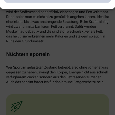
von weißen Fettzellen in braunes Fett begünstigen und dessen
Aktivität erhöhen. Ab circa 30 Minuten Joggen oder Radfahren
wird der Stoffwechsel sehr effektiv einbezogen und Fett verbrannt.
Dabei sollte man es nicht allzu gemütlich angehen lassen. Ideal ist
eine leichte bis etwas anstrengende Belastung. Beim Krafttraining
wird zwar unmittelbar kaum Fett verbrannt. Dafür werden
Muskeln aufgebaut – und die sind stoffwechselaktiver als Fett,
das heißt, sie verbrennen mehr Kalorien und steigern so auch in
Ruhe den Grundumsatz.
Nüchtern sporteln
Wer Sport im gefasteten Zustand betreibt, also ohne vorher etwas
gegessen zu haben, zwingt den Körper, Energie nicht aus schnell
verfügbarem Zucker, sondern aus den Fettreserven zu ziehen.
Auch das scheint förderlich für das braune Fettgewebe zu sein.