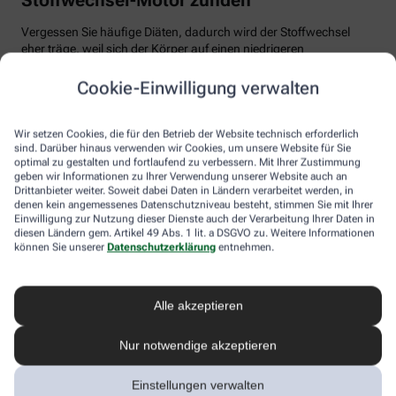
Vergessen Sie häufige Diäten, dadurch wird der Stoffwechsel
eher träge, weil sich der Körper auf einen niedrigeren
Energiebedarf einstellt. Auch Fast Food und Fertiggerichte sollten
vom Speiseplan gestrichen werden. Studien zeigen, dass der
Cookie-Einwilligung verwalten
Körper bei der Verarbeitung von hochverarbeiteten Lebensmitteln
weniger Energie benötigt als für unverarbeitete.
Wir setzen Cookies, die für den Betrieb der Website technisch erforderlich
Tim Hollstein rät zu einer proteinreichen Ernährung (Vorsicht bei
sind. Darüber hinaus verwenden wir Cookies, um unsere Website für Sie
optimal zu gestalten und fortlaufend zu verbessern. Mit Ihrer Zustimmung
Vorerkrankungen wie Nierenleiden!). Denn Proteine sind nicht nur
geben wir Informationen zu Ihrer Verwendung unserer Website auch an
gut für den Muskelaufbau, der Körper benötigt auch viel Energie,
Drittanbieter weiter. Soweit dabei Daten in Ländern verarbeitet werden, in
um Eiweiß abzubauen. Das regt den Stoffwechsel an. Proteine
denen kein angemessenes Datenschutzniveau besteht, stimmen Sie mit Ihrer
stecken vor allem in magerem Fleisch, Fisch und Milchprodukten
Einwilligung zur Nutzung dieser Dienste auch der Verarbeitung Ihrer Daten in
wie Quark und Skyr. Auch sogenannte thermogene Lebensmittel
diesen Ländern gem. Artikel 49 Abs. 1 lit. a DSGVO zu. Weitere Informationen
wie Chilis oder Ingwer können das braune Fettgewebe aktivieren
können Sie unserer
Datenschutzerklärung
entnehmen.
und den Energieverbrauch erhöhen.
In Bewegung kommen
Alle akzeptieren
Der richtige Mix macht’s
Nur notwendige akzeptieren
Ohne regelmäßige Bewegung purzeln die Pfunde meistens nicht.
Einstellungen verwalten
Besonders Ausdauersport kann laut Forschern die Umwandlung