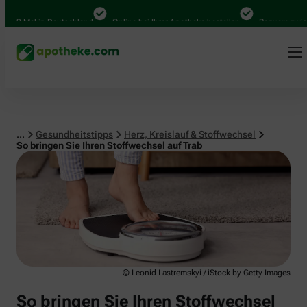
Herz, Kreislauf & Stoffwechsel
0 Mal in Deutschland
Online bei Ihrer Apotheke bestellen
Bequem zwischen
...
Gesundheitstipps
Herz, Kreislauf & Stoffwechsel
So bringen Sie Ihren Stoffwechsel auf Trab
© Leonid Lastremskyi / iStock by Getty Images
So bringen Sie Ihren Stoffwechsel