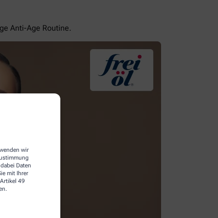
ige Anti-Age Routine.
erwenden wir
 Zustimmung
 dabei Daten
e mit Ihrer
Artikel 49
en.