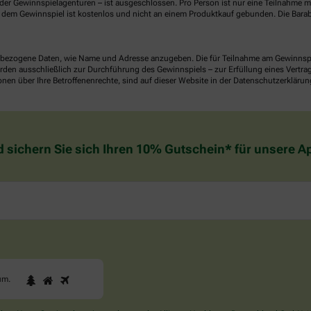
er Gewinnspielagenturen – ist ausgeschlossen. Pro Person ist nur eine Teilnahme mö
dem Gewinnspiel ist kostenlos und nicht an einem Produktkauf gebunden. Die Barab
ezogene Daten, wie Name und Adresse anzugeben. Die für Teilnahme am Gewinnspiel 
n ausschließlich zur Durchführung des Gewinnspiels – zur Erfüllung eines Vertrages
nen über Ihre Betroffenenrechte, sind auf dieser Website in der Datenschutzerklärun
d sichern Sie sich Ihren 10% Gutschein* für unsere 
1
2
3
Sind
um
.
Sie
ein