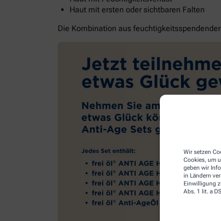
Haut mit ersten oder sichtbaren Falten
Die Kombination aus feuchtigkeitsspendender G
Wir setzen Coo
Cookies, um u
geben wir Inf
in Ländern ve
Einwilligung z
Abs. 1 lit. a