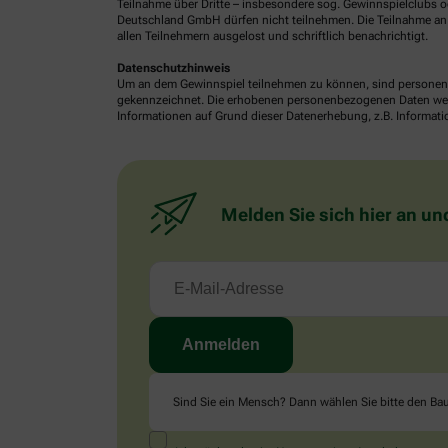
Teilnahme über Dritte – insbesondere sog. Gewinnspielclubs od
Deutschland GmbH dürfen nicht teilnehmen. Die Teilnahme an 
allen Teilnehmern ausgelost und schriftlich benachrichtigt.
Datenschutzhinweis
Um an dem Gewinnspiel teilnehmen zu können, sind personenb
gekennzeichnet. Die erhobenen personenbezogenen Daten werde
Informationen auf Grund dieser Datenerhebung, z.B. Informatio
Melden Sie sich hier an un
Sind Sie ein Mensch? Dann wählen Sie bitte
den Ba