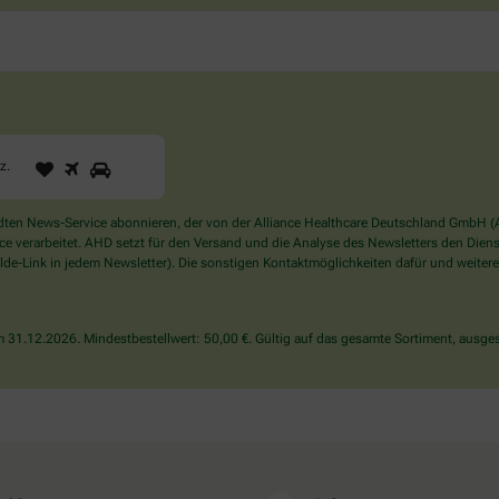
1
2
3
Sind
rz
.
Sie
ein
Mensch?
en News-Service abonnieren, der von der Alliance Healthcare Deutschland GmbH (AH
Dann
verarbeitet. AHD setzt für den Versand und die Analyse des Newsletters den Dienstle
wählen
de-Link in jedem Newsletter). Die sonstigen Kontaktmöglichkeiten dafür und weitere
Sie
bitte
das
31.12.2026. Mindestbestellwert: 50,00 €. Gültig auf das gesamte Sortiment, ausges
Herz.