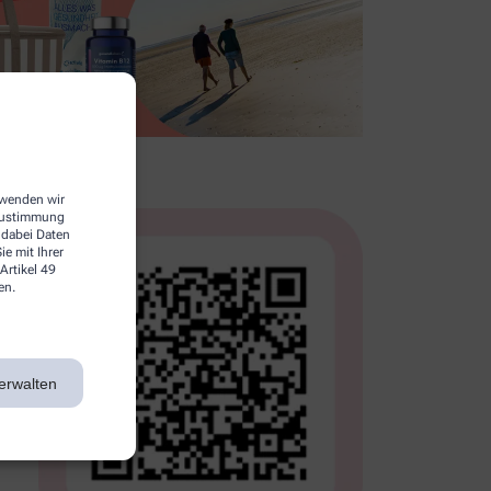
erwenden wir
 Zustimmung
 dabei Daten
e mit Ihrer
Artikel 49
en.
erwalten